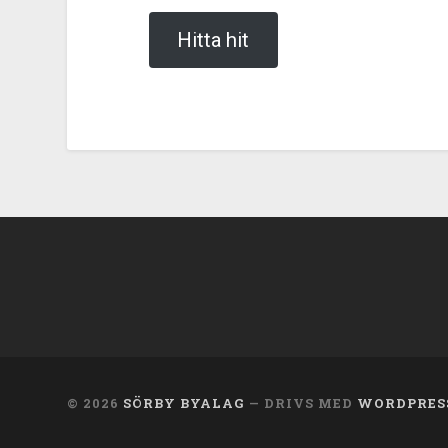
Hitta hit
© 2026
SÖRBY BYALAG
— DRIVS MED
WORDPRES