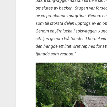
bakre långväggen nästan till hela sin h
omslutes av backen. Stugan var förse
av en prunkande murgröna. Genom en n
som till största delen upptogs av en ö
Genom en järnlucka i spisväggen, kund
sitt ljus genom två fönster. I hörnet v
den hängde ett litet virat rep ned för at
tjänade som vedbod.”