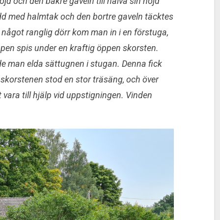
öjd och den bakre gaveln till halva sin höjd
dd med halmtak och den bortre gaveln täcktes
ågot ranglig dörr kom man in i en förstuga,
ppen spis under en kraftig öppen skor­sten.
e man elda sättugnen i stugan. Denna fick
id skorstenen stod en stor träsäng, och över
t vara till hjälp vid uppstigningen. Vinden