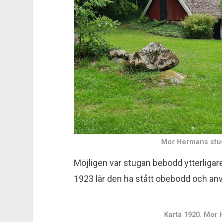
Mor Hermans stug
Möjligen var stugan bebodd ytterligare
1923 lär den ha stått obebodd och an
Karta 1920. Mor