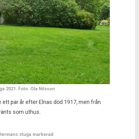
a 2021. Foto: Ola Nilsson
 ett par år efter Elnas död 1917, men från
vänts som uthus.
 Hermans stuga markerad