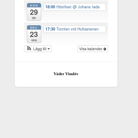
AUG
18:00
Höstfest
@ Johans lada
29
lör
DEC
17:30
Tomten vid Hultastenen
23
ons
Lägg till
Visa kalender
Väder Vinslöv