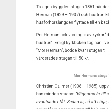
Troligen byggdes stugan 1861 när den 
Herman (1829 – 1907) och hustrun Eln
husförhörslängden flyttade till en ba
Per Herman fick varningar av kyrkorå
hustrun”. Enligt kyrkboken tog han liv
”Mor Herman”, bodde kvar i stugan til
värderades stugan till 50 kr.
Mor Hermans stuga 1
Christian Callmer (1908 – 1985), uppväx
han mindes stugan:
”Väggarna år till
avputsade utåt. Sedan är, så att säga, 