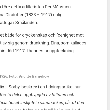
före detta artilleristen Per Månsson
a Olsdotter (1833 – 1917) enligt
ckstuga i Smålanden.
det både för dryckenskap och ”oenighet mot
et av sig genom drunk­ning. Elna, som kallades
l sin död 1917. I hennes bouppteckning
926. Foto: Brigitte Barnekow
t i Sörby, beskrev i en tidnings­artikel hur
 största delen uppbyggda av fältsten och
hela huset in­skjutet i sandbacken, så att den