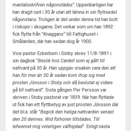
mantalsskrifven någonstädes
”. Uppenbarligen har
han dragit runt i 30 år utan att lämna in sin flyttsedel
någonstans. Troligen är det under denna tid han bott
i riskojor i skogarna. Det verkar som om han 1892
fick flytta från ”Knaggans” till Fattighuset i
Smålanden, där han sedan dog år 1900.
Vice pastor Eckerbom i Sörby skrev 11/8-1891 i
sin dagbok ”
Besök hos Cardell som ej gått till
nattvard på 30 år. Han uppgav orsaken vara den att
han för mer än 30 år sedan kom ihop sig med
prosten Jönsson i Stoby och då beslutat ej vidare
gå till nattvard
”. Sista gången Per Persson var
skriven i Stoby pastorat var 1839. När han flyttade
ut fick han ett flyttbetyg av just prosten Jönsson där
det bl.a. står ”
Begick den heliga nattvarden senast
den 20 dennes. Wid förhören tillstädes. Till
lefwernet mig veterligen välfrejdad
”. Enligt nästa