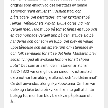
original som enligt vad det berättats av gamla
sörbybor ”
varit artillerist i Kristianstad, och
plåtslagare. Det berättades, att när kyrktornet på
Heliga Trefaldighets kyrkan skulle göras vid, var
Cardell med. Högst upp på tornet fanns en tupp och
en dag hoppade Cardell upp på den, ställde sig på
händerna och gol som en tupp. Det blev en väldig
uppståndelse och allt arbete runt om stannade av
och folk samlades för att se det hela. Mästaren blev
sedan tvingad att avskeda honom för att slippa
böt
a.” Det som är sant i den historien är att han
1832-1833 var dräng hos en smed i Kristianstad,
däremot var han aldrig artillerist, och ”soldatnamnet”
Cardell användes aldrig i kyrkböckerna. Om han var
delaktig i takarbete på kyrkan har inte gått att hitta
belägg för, men han blev bara kvar på platsen ett
år…..