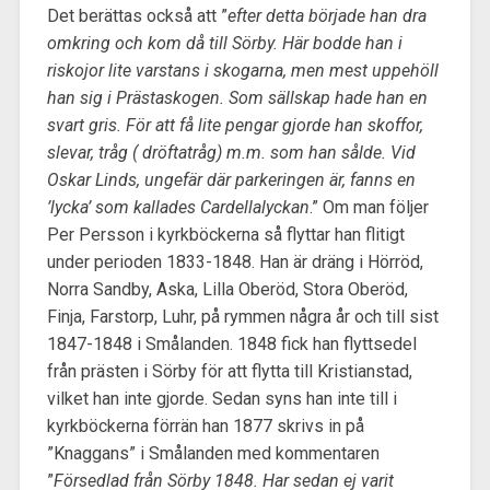
Det berättas också att ”
efter detta började han dra
omkring och kom då till Sörby. Här bodde han i
riskojor lite varstans i skogarna, men mest uppehöll
han sig i Prästaskogen. Som sällskap hade han en
svart gris. För att få lite pengar gjorde han skoffor,
slevar, tråg ( dröftatråg) m.m. som han sålde. Vid
Oskar Linds, ungefär där parkeringen är, fanns en
’lycka’ som kallades Cardellalyckan
.” Om man följer
Per Persson i kyrkböckerna så flyttar han flitigt
under perioden 1833-1848. Han är dräng i Hörröd,
Norra Sandby, Aska, Lilla Oberöd, Stora Oberöd,
Finja, Farstorp, Luhr, på rymmen några år och till sist
1847-1848 i Smålanden. 1848 fick han flyttsedel
från prästen i Sörby för att flytta till Kristianstad,
vilket han inte gjorde. Sedan syns han inte till i
kyrkböckerna förrän han 1877 skrivs in på
”Knaggans” i Smålanden med kommentaren
”
Försedlad från Sörby 1848. Har sedan ej varit