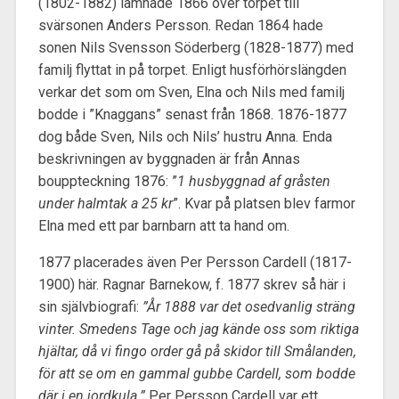
(1802-1882) lämnade 1866 över torpet till
svärsonen Anders Persson. Redan 1864 hade
sonen Nils Svensson Söderberg (1828-1877) med
familj flyttat in på torpet. Enligt husförhörslängden
verkar det som om Sven, Elna och Nils med familj
bodde i ”Knaggans” senast från 1868. 1876-1877
dog både Sven, Nils och Nils’ hustru Anna. Enda
beskrivningen av byggnaden är från Annas
bouppteckning 1876: ”
1 husbyggnad af gråsten
under halmtak a 25 kr
”. Kvar på platsen blev farmor
Elna med ett par barnbarn att ta hand om.
1877 placerades även Per Persson Cardell (1817-
1900) här. Ragnar Barnekow, f. 1877 skrev så här i
sin självbiografi:
”År 1888 var det osedvanlig sträng
vinter. Smedens Tage och jag kände oss som riktiga
hjältar, då vi fingo order gå på skidor till Smålanden,
för att se om en gammal gubbe Cardell, som bodde
där i en jordkula.”
Per Persson Cardell var ett