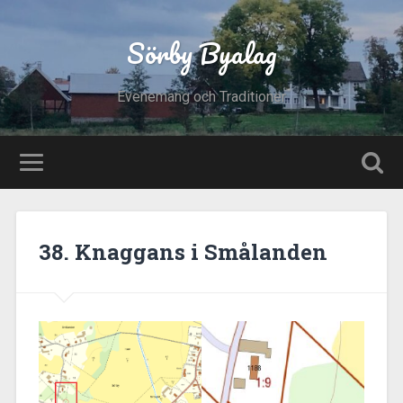
Sörby Byalag
Evenemang och Traditioner
38. Knaggans i Smålanden