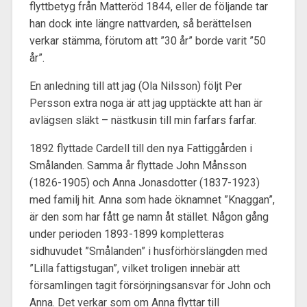
flyttbetyg från Matteröd 1844, eller de följande tar
han dock inte längre nattvarden, så berättelsen
verkar stämma, förutom att ”30 år” borde varit ”50
år”.
En anledning till att jag (Ola Nilsson) följt Per
Persson extra noga är att jag upptäckte att han är
avlägsen släkt – nästkusin till min farfars farfar.
1892 flyttade Cardell till den nya Fattiggården i
Smålanden. Samma år flyttade John Månsson
(1826-1905) och Anna Jonasdotter (1837-1923)
med familj hit. Anna som hade öknamnet ”Knaggan”,
är den som har fått ge namn åt stället. Någon gång
under perioden 1893-1899 kompletteras
sidhuvudet ”Smålanden” i husförhörslängden med
”Lilla fattigstugan”, vilket troligen innebär att
församlingen tagit försörjningsansvar för John och
Anna. Det verkar som om Anna flyttar till