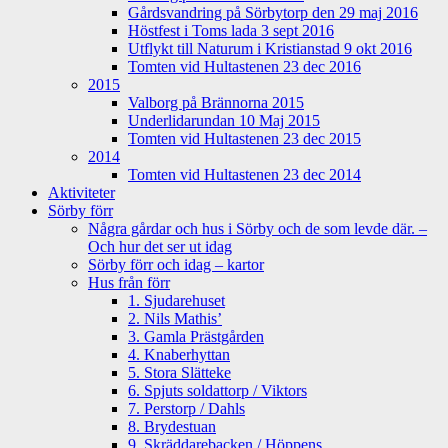
Gårdsvandring på Sörbytorp den 29 maj 2016
Höstfest i Toms lada 3 sept 2016
Utflykt till Naturum i Kristianstad 9 okt 2016
Tomten vid Hultastenen 23 dec 2016
2015
Valborg på Brännorna 2015
Underlidarundan 10 Maj 2015
Tomten vid Hultastenen 23 dec 2015
2014
Tomten vid Hultastenen 23 dec 2014
Aktiviteter
Sörby förr
Några gårdar och hus i Sörby och de som levde där. –
Och hur det ser ut idag
Sörby förr och idag – kartor
Hus från förr
1. Sjudarehuset
2. Nils Mathis’
3. Gamla Prästgården
4. Knaberhyttan
5. Stora Slätteke
6. Spjuts soldattorp / Viktors
7. Perstorp / Dahls
8. Brydestuan
9. Skräddarebacken / Höppens