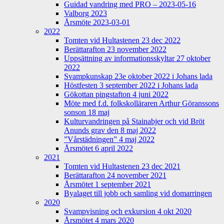
Guidad vandring med PRO – 2023-05-16
Valborg 2023
Årsmöte 2023-03-01
2022
Tomten vid Hultastenen 23 dec 2022
Berättarafton 23 november 2022
Uppsättning av informationsskyltar 27 oktober
2022
Svampkunskap 23e oktober 2022 i Johans lada
Höstfesten 3 september 2022 i Johans lada
Gökottan pingstafton 4 juni 2022
Möte med f.d. folkskolläraren Arthur Göranssons
sonson 18 maj
Kulturvandringen på Stainabjer och vid Bröt
Anunds grav den 8 maj 2022
”Vårstädningen” 4 maj 2022
Årsmötet 6 april 2022
2021
Tomten vid Hultastenen 23 dec 2021
Berättarafton 24 november 2021
Årsmötet 1 september 2021
Byalaget till jobb och samling vid domarringen
2020
Svampvisning och exkursion 4 okt 2020
Årsmötet 4 mars 2020