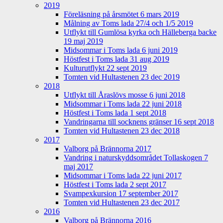
2019
Föreläsning på årsmötet 6 mars 2019
Målning av Toms lada 27/4 och 1/5 2019
Utflykt till Gumlösa kyrka och Hälleberga backe
19 maj 2019
Midsommar i Toms lada 6 juni 2019
Höstfest i Toms lada 31 aug 2019
Kulturutflykt 22 sept 2019
Tomten vid Hultastenen 23 dec 2019
2018
Utflykt till Åraslövs mosse 6 juni 2018
Midsommar i Toms lada 22 juni 2018
Höstfest i Toms lada 1 sept 2018
Vandringarna till socknens gränser 16 sept 2018
Tomten vid Hultastenen 23 dec 2018
2017
Valborg på Brännorna 2017
Vandring i naturskyddsområdet Tollaskogen 7
maj 2017
Midsommar i Toms lada 22 juni 2017
Höstfest i Toms lada 2 sept 2017
Svampexkursion 17 september 2017
Tomten vid Hultastenen 23 dec 2017
2016
Valborg på Brännorna 2016