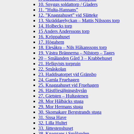
10. Snyggs soldattorp / Gladers
11. ”Hulta-Hannans”
12. ”Knaggahuset” vid Slätteke
13. Skräddarelyckan – Mattis Nilssons torp
14. Holbecks torp
15 Anders Anderssons torp
16. Kröppahuset
17. Högahem
18. Elesåkra – Nils Håkanssons torp
19. Västra Brännerna – Nilstorp – Tages
20 – Smålanden Gård 3 – Krabbehuset
21. Hellqvists torpruin
22. Småskolan
23. Haddisatorpet vid Gränsbo
24. Gamla Fruehagen
25. Knaggahuset vid Fruehagen
26. Hästförsäljningsbyrån
27. Gietsten – Hultastenen
28. Mor Hålbäcks stuga
29. Mor Hermans stuga
30. Skomakare Bergstrands stuga
31. Sissa Have
32. Lilla Hultet
33. Jättestenshuset
38. Knaggans i Smålanden