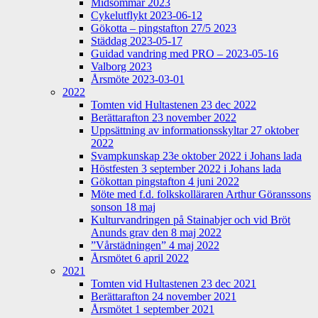
Midsommar 2023
Cykelutflykt 2023-06-12
Gökotta – pingstafton 27/5 2023
Städdag 2023-05-17
Guidad vandring med PRO – 2023-05-16
Valborg 2023
Årsmöte 2023-03-01
2022
Tomten vid Hultastenen 23 dec 2022
Berättarafton 23 november 2022
Uppsättning av informationsskyltar 27 oktober
2022
Svampkunskap 23e oktober 2022 i Johans lada
Höstfesten 3 september 2022 i Johans lada
Gökottan pingstafton 4 juni 2022
Möte med f.d. folkskolläraren Arthur Göranssons
sonson 18 maj
Kulturvandringen på Stainabjer och vid Bröt
Anunds grav den 8 maj 2022
”Vårstädningen” 4 maj 2022
Årsmötet 6 april 2022
2021
Tomten vid Hultastenen 23 dec 2021
Berättarafton 24 november 2021
Årsmötet 1 september 2021