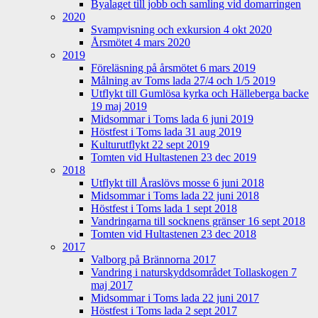
Byalaget till jobb och samling vid domarringen
2020
Svampvisning och exkursion 4 okt 2020
Årsmötet 4 mars 2020
2019
Föreläsning på årsmötet 6 mars 2019
Målning av Toms lada 27/4 och 1/5 2019
Utflykt till Gumlösa kyrka och Hälleberga backe
19 maj 2019
Midsommar i Toms lada 6 juni 2019
Höstfest i Toms lada 31 aug 2019
Kulturutflykt 22 sept 2019
Tomten vid Hultastenen 23 dec 2019
2018
Utflykt till Åraslövs mosse 6 juni 2018
Midsommar i Toms lada 22 juni 2018
Höstfest i Toms lada 1 sept 2018
Vandringarna till socknens gränser 16 sept 2018
Tomten vid Hultastenen 23 dec 2018
2017
Valborg på Brännorna 2017
Vandring i naturskyddsområdet Tollaskogen 7
maj 2017
Midsommar i Toms lada 22 juni 2017
Höstfest i Toms lada 2 sept 2017