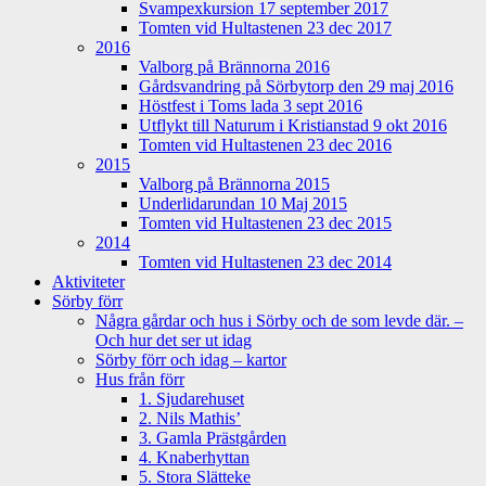
Svampexkursion 17 september 2017
Tomten vid Hultastenen 23 dec 2017
2016
Valborg på Brännorna 2016
Gårdsvandring på Sörbytorp den 29 maj 2016
Höstfest i Toms lada 3 sept 2016
Utflykt till Naturum i Kristianstad 9 okt 2016
Tomten vid Hultastenen 23 dec 2016
2015
Valborg på Brännorna 2015
Underlidarundan 10 Maj 2015
Tomten vid Hultastenen 23 dec 2015
2014
Tomten vid Hultastenen 23 dec 2014
Aktiviteter
Sörby förr
Några gårdar och hus i Sörby och de som levde där. –
Och hur det ser ut idag
Sörby förr och idag – kartor
Hus från förr
1. Sjudarehuset
2. Nils Mathis’
3. Gamla Prästgården
4. Knaberhyttan
5. Stora Slätteke