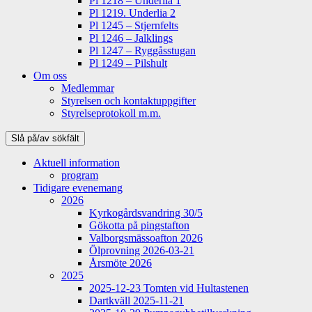
Pl 1218 – Underlia 1
Pl 1219. Underlia 2
Pl 1245 – Stjernfelts
Pl 1246 – Jalklings
Pl 1247 – Ryggåsstugan
Pl 1249 – Pilshult
Om oss
Medlemmar
Styrelsen och kontaktuppgifter
Styrelseprotokoll m.m.
Slå på/av sökfält
Aktuell information
program
Tidigare evenemang
2026
Kyrkogårdsvandring 30/5
Gökotta på pingstafton
Valborgsmässoafton 2026
Ölprovning 2026-03-21
Årsmöte 2026
2025
2025-12-23 Tomten vid Hultastenen
Dartkväll 2025-11-21