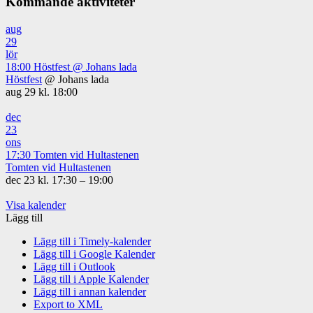
Kommande aktiviteter
aug
29
lör
18:00
Höstfest
@ Johans lada
Höstfest
@ Johans lada
aug 29 kl. 18:00
dec
23
ons
17:30
Tomten vid Hultastenen
Tomten vid Hultastenen
dec 23 kl. 17:30 – 19:00
Visa kalender
Lägg till
Lägg till i Timely-kalender
Lägg till i Google Kalender
Lägg till i Outlook
Lägg till i Apple Kalender
Lägg till i annan kalender
Export to XML