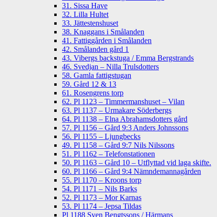
31. Sissa Have
32. Lilla Hultet
33. Jättestenshuset
38. Knaggans i Smålanden
41. Fattiggården i Smålanden
42. Smålanden gård 1
43. Vibergs backstuga / Emma Bergstrands
46. Svedjan – Nilla Trulsdotters
58. Gamla fattigstugan
59. Gård 12 & 13
61. Rosengrens torp
62. Pl 1123 – Timmermanshuset – Vilan
63. Pl 1137 – Urmakare Söderbergs
64. Pl 1138 – Elna Abrahamsdotters gård
57. Pl 1156 – Gård 9:3 Anders Johnssons
56. Pl 1155 – Ljungbecks
49. Pl 1158 – Gård 9:7 Nils Nilssons
51. Pl 1162 – Telefonstationen
50. Pl 1163 – Gård 10 – Utflyttad vid laga skifte.
60. Pl 1166 – Gård 9:4 Nämndemannagården
55. Pl 1170 – Kroons torp
54. Pl 1171 – Nils Barks
52. Pl 1173 – Mor Karnas
53. Pl 1174 – Jepsa Tildas
Pl 1188 Sven Bengtssons / Härmans