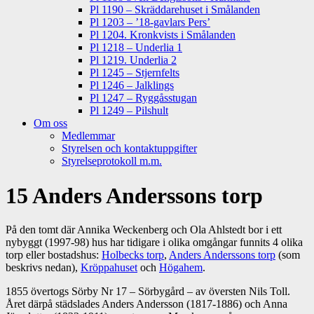
Pl 1190 – Skräddarehuset i Smålanden
Pl 1203 – ’18-gavlars Pers’
Pl 1204. Kronkvists i Smålanden
Pl 1218 – Underlia 1
Pl 1219. Underlia 2
Pl 1245 – Stjernfelts
Pl 1246 – Jalklings
Pl 1247 – Ryggåsstugan
Pl 1249 – Pilshult
Om oss
Medlemmar
Styrelsen och kontaktuppgifter
Styrelseprotokoll m.m.
15 Anders Anderssons torp
På den tomt där Annika Weckenberg och Ola Ahlstedt bor i ett
nybyggt (1997-98) hus har tidigare i olika omgångar funnits 4 olika
torp eller bostadshus:
Holbecks torp
,
Anders Anderssons torp
(som
beskrivs nedan),
Kröppahuset
och
Högahem
.
1855 övertogs Sörby Nr 17 – Sörbygård – av översten Nils Toll.
Året därpå städslades Anders Andersson (1817-1886) och Anna