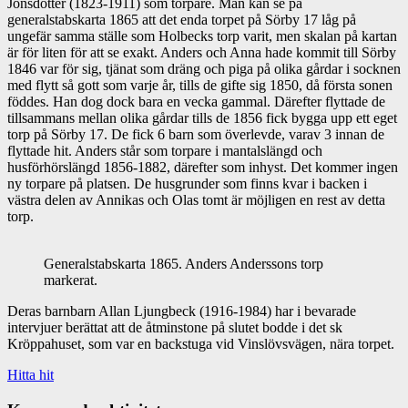
Jönsdotter (1823-1911) som torpare. Man kan se på
generalstabskarta 1865 att det enda torpet på Sörby 17 låg på
ungefär samma ställe som Holbecks torp varit, men skalan på kartan
är för liten för att se exakt. Anders och Anna hade kommit till Sörby
1846 var för sig, tjänat som dräng och piga på olika gårdar i socknen
med flytt så gott som varje år, tills de gifte sig 1850, då första sonen
föddes. Han dog dock bara en vecka gammal. Därefter flyttade de
tillsammans mellan olika gårdar tills de 1856 fick bygga upp ett eget
torp på Sörby 17. De fick 6 barn som överlevde, varav 3 innan de
flyttade hit. Anders står som torpare i mantalslängd och
husförhörslängd 1856-1882, därefter som inhyst. Det kommer ingen
ny torpare på platsen. De husgrunder som finns kvar i backen i
västra delen av Annikas och Olas tomt är möjligen en rest av detta
torp.
Generalstabskarta 1865. Anders Anderssons torp
markerat.
Deras barnbarn Allan Ljungbeck (1916-1984) har i bevarade
intervjuer berättat att de åtminstone på slutet bodde i det sk
Kröppahuset, som var en backstuga vid Vinslövsvägen, nära torpet.
Hitta hit