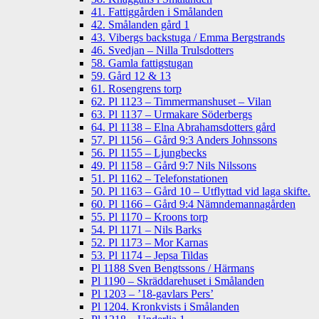
41. Fattiggården i Smålanden
42. Smålanden gård 1
43. Vibergs backstuga / Emma Bergstrands
46. Svedjan – Nilla Trulsdotters
58. Gamla fattigstugan
59. Gård 12 & 13
61. Rosengrens torp
62. Pl 1123 – Timmermanshuset – Vilan
63. Pl 1137 – Urmakare Söderbergs
64. Pl 1138 – Elna Abrahamsdotters gård
57. Pl 1156 – Gård 9:3 Anders Johnssons
56. Pl 1155 – Ljungbecks
49. Pl 1158 – Gård 9:7 Nils Nilssons
51. Pl 1162 – Telefonstationen
50. Pl 1163 – Gård 10 – Utflyttad vid laga skifte.
60. Pl 1166 – Gård 9:4 Nämndemannagården
55. Pl 1170 – Kroons torp
54. Pl 1171 – Nils Barks
52. Pl 1173 – Mor Karnas
53. Pl 1174 – Jepsa Tildas
Pl 1188 Sven Bengtssons / Härmans
Pl 1190 – Skräddarehuset i Smålanden
Pl 1203 – ’18-gavlars Pers’
Pl 1204. Kronkvists i Smålanden