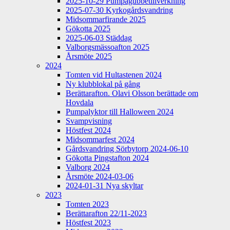
2025-10-29 Pumpagubbetillverkning
2025-07-30 Kyrkogårdsvandring
Midsommarfirande 2025
Gökotta 2025
2025-06-03 Städdag
Valborgsmässoafton 2025
Årsmöte 2025
2024
Tomten vid Hultastenen 2024
Ny klubblokal på gång
Berättarafton. Olavi Olsson berättade om
Hovdala
Pumpalyktor till Halloween 2024
Svampvisning
Höstfest 2024
Midsommarfest 2024
Gårdsvandring Sörbytorp 2024-06-10
Gökotta Pingstafton 2024
Valborg 2024
Årsmöte 2024-03-06
2024-01-31 Nya skyltar
2023
Tomten 2023
Berättarafton 22/11-2023
Höstfest 2023