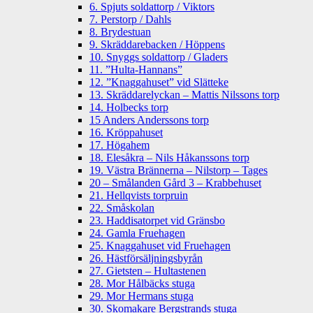
6. Spjuts soldattorp / Viktors
7. Perstorp / Dahls
8. Brydestuan
9. Skräddarebacken / Höppens
10. Snyggs soldattorp / Gladers
11. ”Hulta-Hannans”
12. ”Knaggahuset” vid Slätteke
13. Skräddarelyckan – Mattis Nilssons torp
14. Holbecks torp
15 Anders Anderssons torp
16. Kröppahuset
17. Högahem
18. Elesåkra – Nils Håkanssons torp
19. Västra Brännerna – Nilstorp – Tages
20 – Smålanden Gård 3 – Krabbehuset
21. Hellqvists torpruin
22. Småskolan
23. Haddisatorpet vid Gränsbo
24. Gamla Fruehagen
25. Knaggahuset vid Fruehagen
26. Hästförsäljningsbyrån
27. Gietsten – Hultastenen
28. Mor Hålbäcks stuga
29. Mor Hermans stuga
30. Skomakare Bergstrands stuga