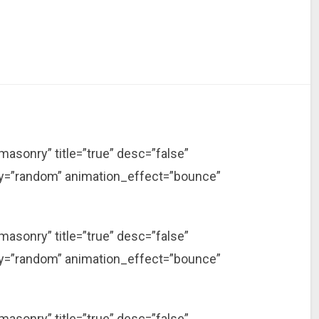
asonry” title=”true” desc=”false”
_by=”random” animation_effect=”bounce”
asonry” title=”true” desc=”false”
_by=”random” animation_effect=”bounce”
asonry” title=”true” desc=”false”