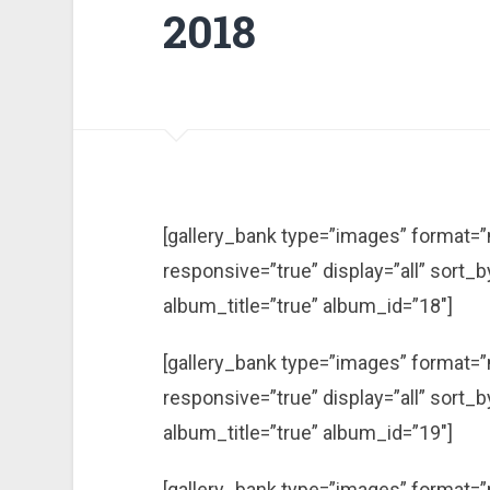
2018
[gallery_bank type=”images” format=”m
responsive=”true” display=”all” sort
album_title=”true” album_id=”18″]
[gallery_bank type=”images” format=”m
responsive=”true” display=”all” sort
album_title=”true” album_id=”19″]
[gallery_bank type=”images” format=”m