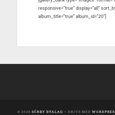
responsive=”true” display=”all” sort
album_title=”true” album_id=”20″]
© 2026
SÖRBY BYALAG
— DRIVS MED
WORDPRES