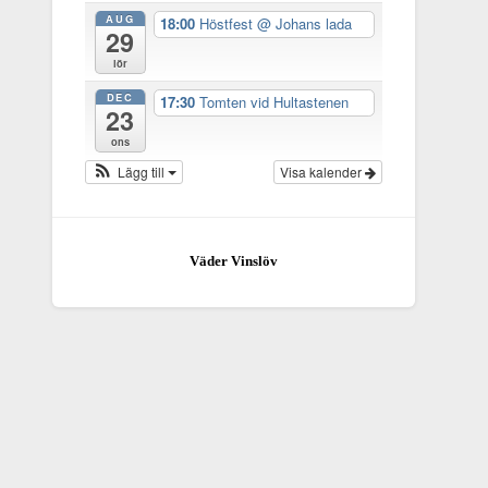
AUG
18:00
Höstfest
@ Johans lada
29
lör
DEC
17:30
Tomten vid Hultastenen
23
ons
Lägg till
Visa kalender
Väder Vinslöv