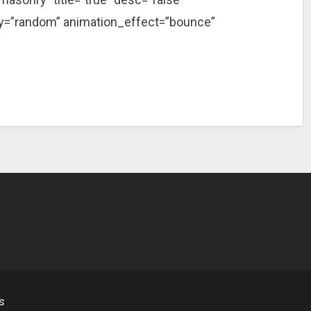
_by=”random” animation_effect=”bounce”
S