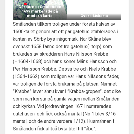
Gårdarna i Smålanden
1699 markerade på
modern karta
Översiktskarta
Smålanden tillkom troligen under första halvan av
1600-talet genom att ett par gatehus etablerades i
kanten av Sörby bys inägomark. När Skåne blev
svenskt 1658 fanns det tre gatehus(=torp) som
brukades av skräd­daren Hans Nilsson Krabbe
(~1604-1668) och hans söner Måns Hans­son och
Per Hansson Krabbe. Dessa tre och Niels Krabbe
(1564-1662) som troligen var Hans Nilssons fader,
var troligen de första brukarna på platsen. Namnet
”Krabbe” lever ännu kvar i ”Krabba-gropen”, det dike
som man korsar på gamla vägen mellan Smålanden
och kyrkan. Vid jordrevningen 1671 numrerades
gatehusen, och fick också mantal (No 1 blev 3/16
mantal, och de andra vardera 1/12). Husmännen i
Smålanden fick alltså byta titel till ”åbo”.