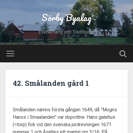
Sörby Byalag
Evenemang och Traditioner
42. Smålanden gård 1
Smålanden nämns första gången 1649, då ”Mogns
Hanss i Smaalanden” var dopvittne. Hans gatehus
(=torp) fick vid den svenska jordrevningen 1671
nummer 1 och åsattes ett mantal om 3/16. På