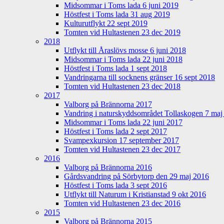
Midsommar i Toms lada 6 juni 2019
Höstfest i Toms lada 31 aug 2019
Kulturutflykt 22 sept 2019
Tomten vid Hultastenen 23 dec 2019
2018
Utflykt till Åraslövs mosse 6 juni 2018
Midsommar i Toms lada 22 juni 2018
Höstfest i Toms lada 1 sept 2018
Vandringarna till socknens gränser 16 sept 2018
Tomten vid Hultastenen 23 dec 2018
2017
Valborg på Brännorna 2017
Vandring i naturskyddsområdet Tollaskogen 7 maj
Midsommar i Toms lada 22 juni 2017
Höstfest i Toms lada 2 sept 2017
Svampexkursion 17 september 2017
Tomten vid Hultastenen 23 dec 2017
2016
Valborg på Brännorna 2016
Gårdsvandring på Sörbytorp den 29 maj 2016
Höstfest i Toms lada 3 sept 2016
Utflykt till Naturum i Kristianstad 9 okt 2016
Tomten vid Hultastenen 23 dec 2016
2015
Valborg på Brännorna 2015