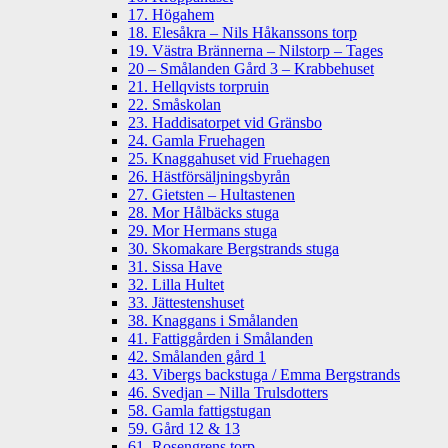
17. Högahem
18. Elesåkra – Nils Håkanssons torp
19. Västra Brännerna – Nilstorp – Tages
20 – Smålanden Gård 3 – Krabbehuset
21. Hellqvists torpruin
22. Småskolan
23. Haddisatorpet vid Gränsbo
24. Gamla Fruehagen
25. Knaggahuset vid Fruehagen
26. Hästförsäljningsbyrån
27. Gietsten – Hultastenen
28. Mor Hålbäcks stuga
29. Mor Hermans stuga
30. Skomakare Bergstrands stuga
31. Sissa Have
32. Lilla Hultet
33. Jättestenshuset
38. Knaggans i Smålanden
41. Fattiggården i Smålanden
42. Smålanden gård 1
43. Vibergs backstuga / Emma Bergstrands
46. Svedjan – Nilla Trulsdotters
58. Gamla fattigstugan
59. Gård 12 & 13
61. Rosengrens torp