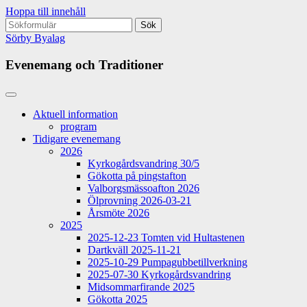
Hoppa till innehåll
Sök
efter:
Sörby Byalag
Evenemang och Traditioner
Aktuell information
program
Tidigare evenemang
2026
Kyrkogårdsvandring 30/5
Gökotta på pingstafton
Valborgsmässoafton 2026
Ölprovning 2026-03-21
Årsmöte 2026
2025
2025-12-23 Tomten vid Hultastenen
Dartkväll 2025-11-21
2025-10-29 Pumpagubbetillverkning
2025-07-30 Kyrkogårdsvandring
Midsommarfirande 2025
Gökotta 2025