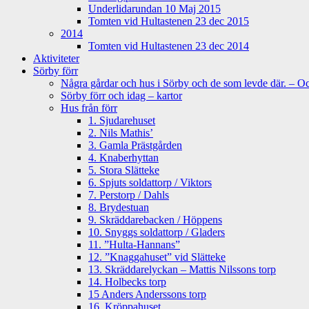
Underlidarundan 10 Maj 2015
Tomten vid Hultastenen 23 dec 2015
2014
Tomten vid Hultastenen 23 dec 2014
Aktiviteter
Sörby förr
Några gårdar och hus i Sörby och de som levde där. – Och
Sörby förr och idag – kartor
Hus från förr
1. Sjudarehuset
2. Nils Mathis’
3. Gamla Prästgården
4. Knaberhyttan
5. Stora Slätteke
6. Spjuts soldattorp / Viktors
7. Perstorp / Dahls
8. Brydestuan
9. Skräddarebacken / Höppens
10. Snyggs soldattorp / Gladers
11. ”Hulta-Hannans”
12. ”Knaggahuset” vid Slätteke
13. Skräddarelyckan – Mattis Nilssons torp
14. Holbecks torp
15 Anders Anderssons torp
16. Kröppahuset