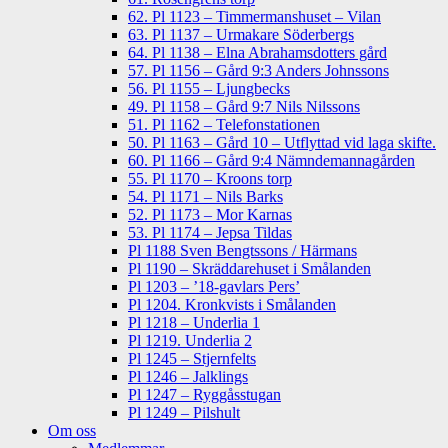
62. Pl 1123 – Timmermanshuset – Vilan
63. Pl 1137 – Urmakare Söderbergs
64. Pl 1138 – Elna Abrahamsdotters gård
57. Pl 1156 – Gård 9:3 Anders Johnssons
56. Pl 1155 – Ljungbecks
49. Pl 1158 – Gård 9:7 Nils Nilssons
51. Pl 1162 – Telefonstationen
50. Pl 1163 – Gård 10 – Utflyttad vid laga skifte.
60. Pl 1166 – Gård 9:4 Nämndemannagården
55. Pl 1170 – Kroons torp
54. Pl 1171 – Nils Barks
52. Pl 1173 – Mor Karnas
53. Pl 1174 – Jepsa Tildas
Pl 1188 Sven Bengtssons / Härmans
Pl 1190 – Skräddarehuset i Smålanden
Pl 1203 – ’18-gavlars Pers’
Pl 1204. Kronkvists i Smålanden
Pl 1218 – Underlia 1
Pl 1219. Underlia 2
Pl 1245 – Stjernfelts
Pl 1246 – Jalklings
Pl 1247 – Ryggåsstugan
Pl 1249 – Pilshult
Om oss