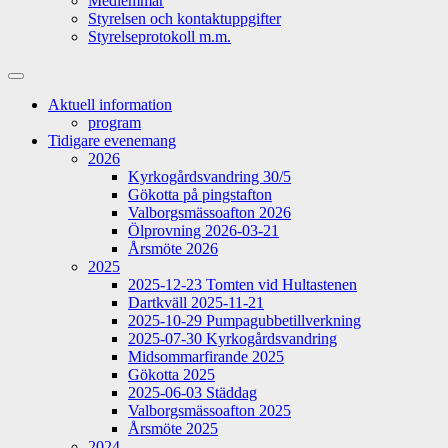
Medlemmar
Styrelsen och kontaktuppgifter
Styrelseprotokoll m.m.
Slå
på/av
Aktuell information
sökfält
program
Tidigare evenemang
2026
Kyrkogårdsvandring 30/5
Gökotta på pingstafton
Valborgsmässoafton 2026
Ölprovning 2026-03-21
Årsmöte 2026
2025
2025-12-23 Tomten vid Hultastenen
Dartkväll 2025-11-21
2025-10-29 Pumpagubbetillverkning
2025-07-30 Kyrkogårdsvandring
Midsommarfirande 2025
Gökotta 2025
2025-06-03 Städdag
Valborgsmässoafton 2025
Årsmöte 2025
2024