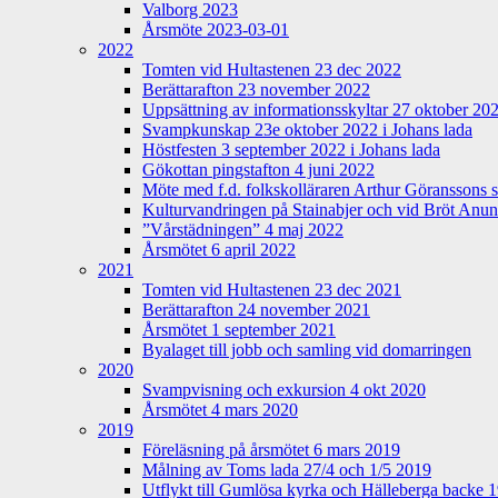
Valborg 2023
Årsmöte 2023-03-01
2022
Tomten vid Hultastenen 23 dec 2022
Berättarafton 23 november 2022
Uppsättning av informationsskyltar 27 oktober 20
Svampkunskap 23e oktober 2022 i Johans lada
Höstfesten 3 september 2022 i Johans lada
Gökottan pingstafton 4 juni 2022
Möte med f.d. folkskolläraren Arthur Göranssons 
Kulturvandringen på Stainabjer och vid Bröt Anu
”Vårstädningen” 4 maj 2022
Årsmötet 6 april 2022
2021
Tomten vid Hultastenen 23 dec 2021
Berättarafton 24 november 2021
Årsmötet 1 september 2021
Byalaget till jobb och samling vid domarringen
2020
Svampvisning och exkursion 4 okt 2020
Årsmötet 4 mars 2020
2019
Föreläsning på årsmötet 6 mars 2019
Målning av Toms lada 27/4 och 1/5 2019
Utflykt till Gumlösa kyrka och Hälleberga backe 