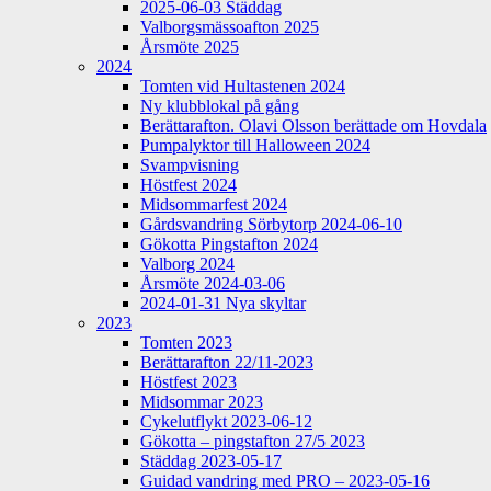
2025-06-03 Städdag
Valborgsmässoafton 2025
Årsmöte 2025
2024
Tomten vid Hultastenen 2024
Ny klubblokal på gång
Berättarafton. Olavi Olsson berättade om Hovdala
Pumpalyktor till Halloween 2024
Svampvisning
Höstfest 2024
Midsommarfest 2024
Gårdsvandring Sörbytorp 2024-06-10
Gökotta Pingstafton 2024
Valborg 2024
Årsmöte 2024-03-06
2024-01-31 Nya skyltar
2023
Tomten 2023
Berättarafton 22/11-2023
Höstfest 2023
Midsommar 2023
Cykelutflykt 2023-06-12
Gökotta – pingstafton 27/5 2023
Städdag 2023-05-17
Guidad vandring med PRO – 2023-05-16