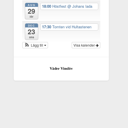
AUG
18:00
Höstfest
@ Johans lada
29
lör
DEC
17:30
Tomten vid Hultastenen
23
ons
Lägg till
Visa kalender
Väder Vinslöv