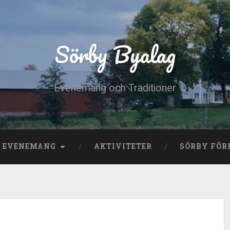
Sörby Byalag
Evenemang och Traditioner
E EVENEMANG
AKTIVITETER
SÖRBY FÖR