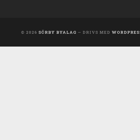
© 2026
SÖRBY BYALAG
— DRIVS MED
WORDPRES