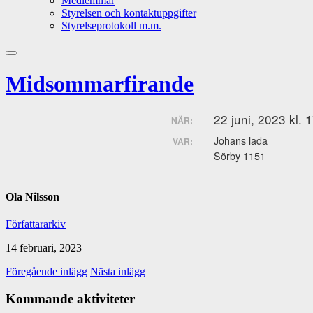
Medlemmar
Styrelsen och kontaktuppgifter
Styrelseprotokoll m.m.
Slå
på/av
Midsommarfirande
sökfält
22 juni, 2023 kl. 
NÄR:
Johans lada
VAR:
Sörby 1151
Ola Nilsson
Författararkiv
14 februari, 2023
Föregående inlägg
Nästa inlägg
Kommande aktiviteter