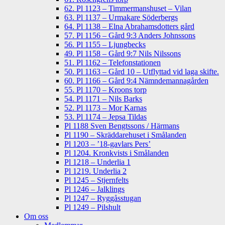
62. Pl 1123 – Timmermanshuset – Vilan
63. Pl 1137 – Urmakare Söderbergs
64. Pl 1138 – Elna Abrahamsdotters gård
57. Pl 1156 – Gård 9:3 Anders Johnssons
56. Pl 1155 – Ljungbecks
49. Pl 1158 – Gård 9:7 Nils Nilssons
51. Pl 1162 – Telefonstationen
50. Pl 1163 – Gård 10 – Utflyttad vid laga skifte.
60. Pl 1166 – Gård 9:4 Nämndemannagården
55. Pl 1170 – Kroons torp
54. Pl 1171 – Nils Barks
52. Pl 1173 – Mor Karnas
53. Pl 1174 – Jepsa Tildas
Pl 1188 Sven Bengtssons / Härmans
Pl 1190 – Skräddarehuset i Smålanden
Pl 1203 – ’18-gavlars Pers’
Pl 1204. Kronkvists i Smålanden
Pl 1218 – Underlia 1
Pl 1219. Underlia 2
Pl 1245 – Stjernfelts
Pl 1246 – Jalklings
Pl 1247 – Ryggåsstugan
Pl 1249 – Pilshult
Om oss