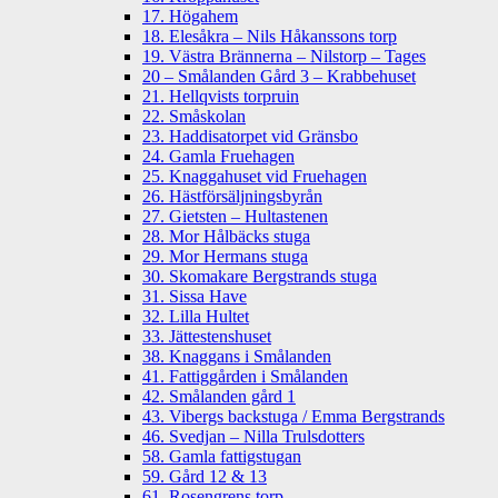
17. Högahem
18. Elesåkra – Nils Håkanssons torp
19. Västra Brännerna – Nilstorp – Tages
20 – Smålanden Gård 3 – Krabbehuset
21. Hellqvists torpruin
22. Småskolan
23. Haddisatorpet vid Gränsbo
24. Gamla Fruehagen
25. Knaggahuset vid Fruehagen
26. Hästförsäljningsbyrån
27. Gietsten – Hultastenen
28. Mor Hålbäcks stuga
29. Mor Hermans stuga
30. Skomakare Bergstrands stuga
31. Sissa Have
32. Lilla Hultet
33. Jättestenshuset
38. Knaggans i Smålanden
41. Fattiggården i Smålanden
42. Smålanden gård 1
43. Vibergs backstuga / Emma Bergstrands
46. Svedjan – Nilla Trulsdotters
58. Gamla fattigstugan
59. Gård 12 & 13
61. Rosengrens torp