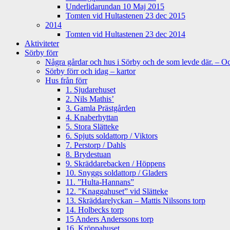
Underlidarundan 10 Maj 2015
Tomten vid Hultastenen 23 dec 2015
2014
Tomten vid Hultastenen 23 dec 2014
Aktiviteter
Sörby förr
Några gårdar och hus i Sörby och de som levde där. – Och
Sörby förr och idag – kartor
Hus från förr
1. Sjudarehuset
2. Nils Mathis’
3. Gamla Prästgården
4. Knaberhyttan
5. Stora Slätteke
6. Spjuts soldattorp / Viktors
7. Perstorp / Dahls
8. Brydestuan
9. Skräddarebacken / Höppens
10. Snyggs soldattorp / Gladers
11. ”Hulta-Hannans”
12. ”Knaggahuset” vid Slätteke
13. Skräddarelyckan – Mattis Nilssons torp
14. Holbecks torp
15 Anders Anderssons torp
16. Kröppahuset