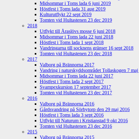
Midsommar i Toms lada 6 juni 2019
Höstfest i Toms lada 31 aug 2019
Kulturutflykt 22 sept 2019
Tomten vid Hultastenen 23 dec 2019
2018
Utflykt till Åraslövs mosse 6 juni 2018
Midsommar i Toms lada 22 juni 2018
Höstfest i Toms lada 1 sept 2018
Vandringarna till socknens gränser 16 sept 2018
Tomten vid Hultastenen 23 dec 2018
2017
Valborg på Brännorna 2017
Vandring i naturskyddsområdet Tollaskogen 7 maj
Midsommar i Toms lada 22 juni 2017
Höstfest i Toms lada 2 sept 2017
Svampexkursion 17 september 2017
Tomten vid Hultastenen 23 dec 2017
2016
Valborg på Brännorna 2016
Gårdsvandring på Sörbytorp den 29 maj 2016
Höstfest i Toms lada 3 sept 2016
Utflykt till Naturum i Kristianstad 9 okt 2016
Tomten vid Hultastenen 23 dec 2016
2015
Valborg på Brännorna 2015