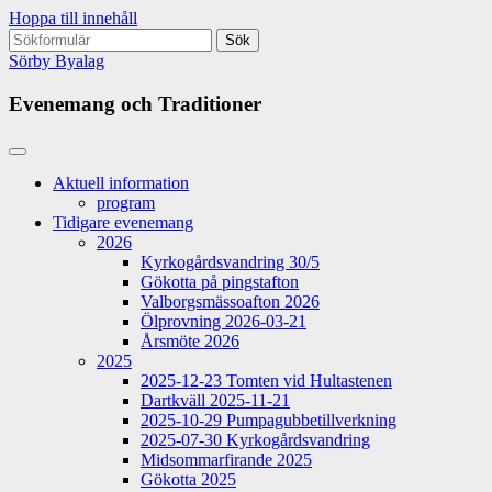
Hoppa till innehåll
Sök
efter:
Sörby Byalag
Evenemang och Traditioner
Aktuell information
program
Tidigare evenemang
2026
Kyrkogårdsvandring 30/5
Gökotta på pingstafton
Valborgsmässoafton 2026
Ölprovning 2026-03-21
Årsmöte 2026
2025
2025-12-23 Tomten vid Hultastenen
Dartkväll 2025-11-21
2025-10-29 Pumpagubbetillverkning
2025-07-30 Kyrkogårdsvandring
Midsommarfirande 2025
Gökotta 2025