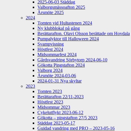
2025-06-03 Städdag
Valborgsmässoafton 2025
Årsmöte 2025
2024
Tomten vid Hultastenen 2024
Ny klubblokal på gång
Berättarafton. Olavi Olsson berättade om Hovdala
Pumpalyktor till Halloween 2024
Svampvisning
Höstfest 2024
Midsommarfest 2024
Gårdsvandring Sörbytorp 2024-06-10
Gökotta Pingstafton 2024
Valborg 2024
Årsmöte 2024-03-06
2024-01-31 Nya skyltar
2023
Tomten 2023
Berättarafton 22/11-2023
Höstfest 2023
Midsommar 2023
Cykelutflykt 2023-06-12
Gökotta – pingstafton 27/5 2023
Städdag 2023-05-17
Guidad vandring med PRO – 2023-05-16