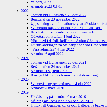
Valborg 2023
Årsmöte 2023-03-01
2022
Tomten vid Hultastenen 23 dec 2022
Berättarafton 23 november 2022
Uppsättning av informationsskyltar 27 oktober 20
Svampkunskap 23e oktober 2022 i Johans lada
Höstfesten 3 september 2022 i Johans lada
Gökottan pingstafton 4 juni 2022
Möte med f.d. folkskolläraren Arthur Göranssons 
Kulturvandringen på Stainabjer och vid Bröt Anu
”Vårstädningen” 4 maj 2022
Årsmötet 6 april 2022
2021
Tomten vid Hultastenen 23 dec 2021
Berättarafton 24 november 2021
Årsmötet 1 september 2021
Byalaget till jobb och samling vid domarringen
2020
Svampvisning och exkursion 4 okt 2020
Årsmötet 4 mars 2020
2019
Föreläsning på årsmötet 6 mars 2019
Målning av Toms lada 27/4 och 1/5 2019
Utflykt till Gumlösa kyrka och Hälleberga backe 