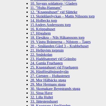
10. Snyggs soldattorp / Gladers
11. ”Hulta-Hannans”
12. ”Knaggahuset” vid Slätteke
13. Skräddarelyckan – Mattis Nilssons torp
14. Holbecks torp
15 Anders Anderssons torp
16. Kröppahuset
17. Högahem
18. Elesåkra – Nils Håkanssons torp
19. Västra Brännerna – Nilstorp – Tages
20 – Smålanden Gård 3 – Krabbehuset
21. Hellqvists torpruin
22. Småskolan
23. Haddisatorpet vid Gränsbo
24. Gamla Fruehagen
25. Knaggahuset vid Fruehagen
26. Hästförsäljningsbyrån
27. Gietsten – Hultastenen
28. Mor Hålbäcks stuga
29. Mor Hermans stuga
30. Skomakare Bergstrands stuga
31. Sissa Have
32. Lilla Hultet
33. Jättestenshuset
38. Knaggans i Smålanden