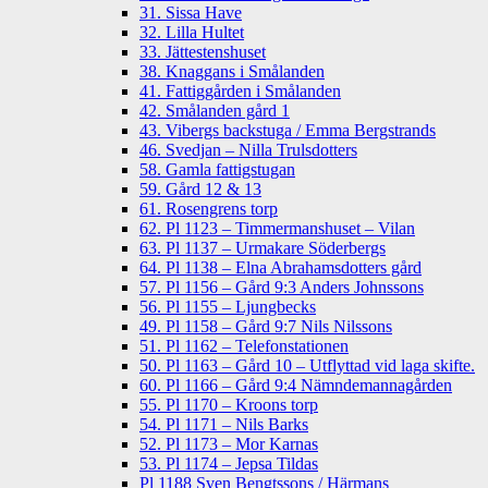
31. Sissa Have
32. Lilla Hultet
33. Jättestenshuset
38. Knaggans i Smålanden
41. Fattiggården i Smålanden
42. Smålanden gård 1
43. Vibergs backstuga / Emma Bergstrands
46. Svedjan – Nilla Trulsdotters
58. Gamla fattigstugan
59. Gård 12 & 13
61. Rosengrens torp
62. Pl 1123 – Timmermanshuset – Vilan
63. Pl 1137 – Urmakare Söderbergs
64. Pl 1138 – Elna Abrahamsdotters gård
57. Pl 1156 – Gård 9:3 Anders Johnssons
56. Pl 1155 – Ljungbecks
49. Pl 1158 – Gård 9:7 Nils Nilssons
51. Pl 1162 – Telefonstationen
50. Pl 1163 – Gård 10 – Utflyttad vid laga skifte.
60. Pl 1166 – Gård 9:4 Nämndemannagården
55. Pl 1170 – Kroons torp
54. Pl 1171 – Nils Barks
52. Pl 1173 – Mor Karnas
53. Pl 1174 – Jepsa Tildas
Pl 1188 Sven Bengtssons / Härmans