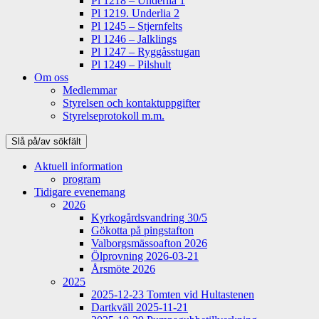
Pl 1218 – Underlia 1
Pl 1219. Underlia 2
Pl 1245 – Stjernfelts
Pl 1246 – Jalklings
Pl 1247 – Ryggåsstugan
Pl 1249 – Pilshult
Om oss
Medlemmar
Styrelsen och kontaktuppgifter
Styrelseprotokoll m.m.
Slå på/av sökfält
Aktuell information
program
Tidigare evenemang
2026
Kyrkogårdsvandring 30/5
Gökotta på pingstafton
Valborgsmässoafton 2026
Ölprovning 2026-03-21
Årsmöte 2026
2025
2025-12-23 Tomten vid Hultastenen
Dartkväll 2025-11-21