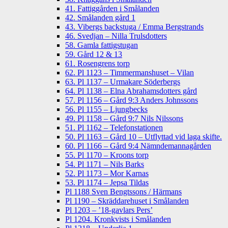
41. Fattiggården i Smålanden
42. Smålanden gård 1
43. Vibergs backstuga / Emma Bergstrands
46. Svedjan – Nilla Trulsdotters
58. Gamla fattigstugan
59. Gård 12 & 13
61. Rosengrens torp
62. Pl 1123 – Timmermanshuset – Vilan
63. Pl 1137 – Urmakare Söderbergs
64. Pl 1138 – Elna Abrahamsdotters gård
57. Pl 1156 – Gård 9:3 Anders Johnssons
56. Pl 1155 – Ljungbecks
49. Pl 1158 – Gård 9:7 Nils Nilssons
51. Pl 1162 – Telefonstationen
50. Pl 1163 – Gård 10 – Utflyttad vid laga skifte.
60. Pl 1166 – Gård 9:4 Nämndemannagården
55. Pl 1170 – Kroons torp
54. Pl 1171 – Nils Barks
52. Pl 1173 – Mor Karnas
53. Pl 1174 – Jepsa Tildas
Pl 1188 Sven Bengtssons / Härmans
Pl 1190 – Skräddarehuset i Smålanden
Pl 1203 – ’18-gavlars Pers’
Pl 1204. Kronkvists i Smålanden