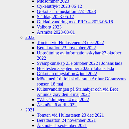
Midsommar 2023
Cykelutflykt 2023-06-12
Gökotta – pingstafton 27/5 2023
Städdag 2023-05-17
Guidad vandring med PRO – 2023-05-16
Valborg 2023
Årsmöte 2023-03-01
2022
Tomten vid Hultastenen 23 dec 2022
Berättarafton 23 november 2022
Uppsättning av informationsskyltar 27 oktober
2022
Svampkunskap 23e oktober 2022 i Johans lada
Höstfesten 3 september 2022 i Johans lada
Gökottan pingstafton 4 juni 2022
Möte med f.d. folkskolläraren Arthur Göranssons
sonson 18 maj
Kulturvandringen på Stainabjer och vid Bröt
Anunds grav den 8 maj 2022
”Vårstädningen” 4 maj 2022
Årsmötet 6 april 2022
2021
Tomten vid Hultastenen 23 dec 2021
Berättarafton 24 november 2021
Årsmötet 1 september 2021