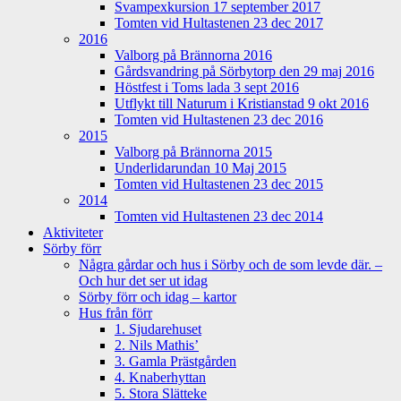
Svampexkursion 17 september 2017
Tomten vid Hultastenen 23 dec 2017
2016
Valborg på Brännorna 2016
Gårdsvandring på Sörbytorp den 29 maj 2016
Höstfest i Toms lada 3 sept 2016
Utflykt till Naturum i Kristianstad 9 okt 2016
Tomten vid Hultastenen 23 dec 2016
2015
Valborg på Brännorna 2015
Underlidarundan 10 Maj 2015
Tomten vid Hultastenen 23 dec 2015
2014
Tomten vid Hultastenen 23 dec 2014
Aktiviteter
Sörby förr
Några gårdar och hus i Sörby och de som levde där. –
Och hur det ser ut idag
Sörby förr och idag – kartor
Hus från förr
1. Sjudarehuset
2. Nils Mathis’
3. Gamla Prästgården
4. Knaberhyttan
5. Stora Slätteke