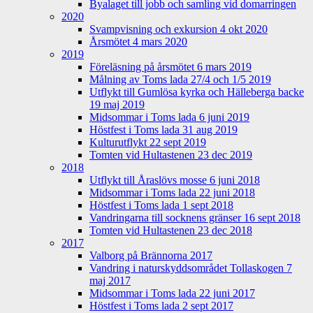
Byalaget till jobb och samling vid domarringen
2020
Svampvisning och exkursion 4 okt 2020
Årsmötet 4 mars 2020
2019
Föreläsning på årsmötet 6 mars 2019
Målning av Toms lada 27/4 och 1/5 2019
Utflykt till Gumlösa kyrka och Hälleberga backe
19 maj 2019
Midsommar i Toms lada 6 juni 2019
Höstfest i Toms lada 31 aug 2019
Kulturutflykt 22 sept 2019
Tomten vid Hultastenen 23 dec 2019
2018
Utflykt till Åraslövs mosse 6 juni 2018
Midsommar i Toms lada 22 juni 2018
Höstfest i Toms lada 1 sept 2018
Vandringarna till socknens gränser 16 sept 2018
Tomten vid Hultastenen 23 dec 2018
2017
Valborg på Brännorna 2017
Vandring i naturskyddsområdet Tollaskogen 7
maj 2017
Midsommar i Toms lada 22 juni 2017
Höstfest i Toms lada 2 sept 2017