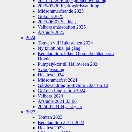
2025-10-29 Pumpagubbetillverkning
2025-07-30 Kyrkogårdsvandring
Midsommarfirande 2025
Gökotta 2025
2025-06-03 Städdag
Valborgsmässoafton 2025
Årsmöte 2025
2024
Tomten vid Hultastenen 2024
Ny klubblokal på gång
Berättarafton. Olavi Olsson berättade om
Hovdala
Pumpalyktor till Halloween 2024
Svampvisning
Höstfest 2024
Midsommarfest 2024
Gårdsvandring Sörbytorp 2024-06-10
Gökotta Pingstafton 2024
Valborg 2024
Årsmöte 2024-03-06
2024-01-31 Nya skyltar
2023
Tomten 2023
Berättarafton 22/11-2023
Höstfest 2023