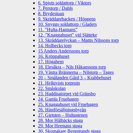
6. Spjuts soldattorp / Viktors
7. Perstorp / Dahls
8. Brydestuan
9. Skräddarebacken / Höppens
10. Snyggs soldattorp / Gladers
11. ”Hulta-Hannans”
12. ”Knaggahuset” vid Slätteke
13. Skräddarelyckan – Mattis Nilssons torp
14. Holbecks torp
15 Anders Anderssons torp
16. Kröppahuset
17. Högahem
18. Elesåkra – Nils Håkanssons torp
19. Västra Brännerna – Nilstorp – Tages
20 – Smålanden Gård 3 – Krabbehuset
21. Hellqvists torpruin
22. Småskolan
23. Haddisatorpet vid Gränsbo
24. Gamla Fruehagen
25. Knaggahuset vid Fruehagen
26. Hästförsäljningsbyrån
27. Gietsten – Hultastenen
28. Mor Hålbäcks stuga
29. Mor Hermans stuga
30. Skomakare Bergstrands stuga