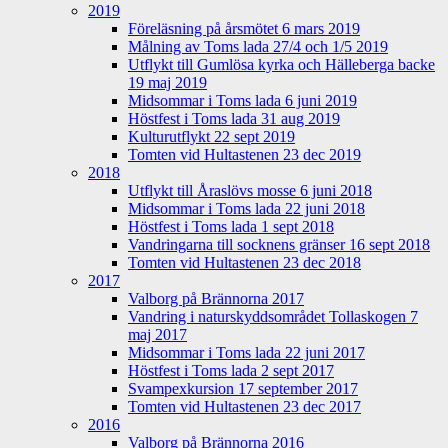
2019
Föreläsning på årsmötet 6 mars 2019
Målning av Toms lada 27/4 och 1/5 2019
Utflykt till Gumlösa kyrka och Hälleberga backe
19 maj 2019
Midsommar i Toms lada 6 juni 2019
Höstfest i Toms lada 31 aug 2019
Kulturutflykt 22 sept 2019
Tomten vid Hultastenen 23 dec 2019
2018
Utflykt till Åraslövs mosse 6 juni 2018
Midsommar i Toms lada 22 juni 2018
Höstfest i Toms lada 1 sept 2018
Vandringarna till socknens gränser 16 sept 2018
Tomten vid Hultastenen 23 dec 2018
2017
Valborg på Brännorna 2017
Vandring i naturskyddsområdet Tollaskogen 7
maj 2017
Midsommar i Toms lada 22 juni 2017
Höstfest i Toms lada 2 sept 2017
Svampexkursion 17 september 2017
Tomten vid Hultastenen 23 dec 2017
2016
Valborg på Brännorna 2016