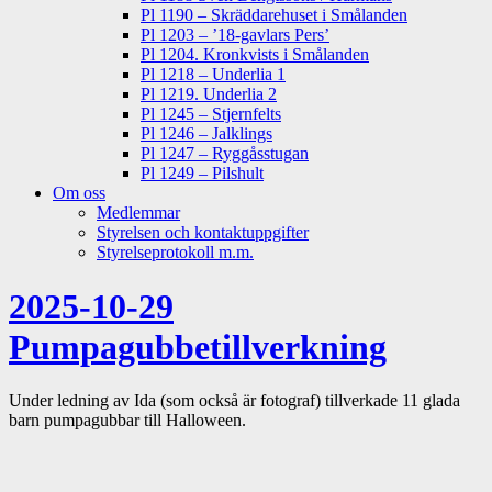
Pl 1190 – Skräddarehuset i Smålanden
Pl 1203 – ’18-gavlars Pers’
Pl 1204. Kronkvists i Smålanden
Pl 1218 – Underlia 1
Pl 1219. Underlia 2
Pl 1245 – Stjernfelts
Pl 1246 – Jalklings
Pl 1247 – Ryggåsstugan
Pl 1249 – Pilshult
Om oss
Medlemmar
Styrelsen och kontaktuppgifter
Styrelseprotokoll m.m.
2025-10-29
Pumpagubbetillverkning
Under ledning av Ida (som också är fotograf) tillverkade 11 glada
barn pumpagubbar till Halloween.