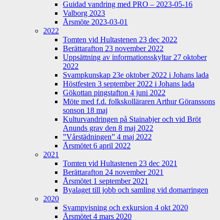
Guidad vandring med PRO – 2023-05-16
Valborg 2023
Årsmöte 2023-03-01
2022
Tomten vid Hultastenen 23 dec 2022
Berättarafton 23 november 2022
Uppsättning av informationsskyltar 27 oktober
2022
Svampkunskap 23e oktober 2022 i Johans lada
Höstfesten 3 september 2022 i Johans lada
Gökottan pingstafton 4 juni 2022
Möte med f.d. folkskolläraren Arthur Göranssons
sonson 18 maj
Kulturvandringen på Stainabjer och vid Bröt
Anunds grav den 8 maj 2022
”Vårstädningen” 4 maj 2022
Årsmötet 6 april 2022
2021
Tomten vid Hultastenen 23 dec 2021
Berättarafton 24 november 2021
Årsmötet 1 september 2021
Byalaget till jobb och samling vid domarringen
2020
Svampvisning och exkursion 4 okt 2020
Årsmötet 4 mars 2020