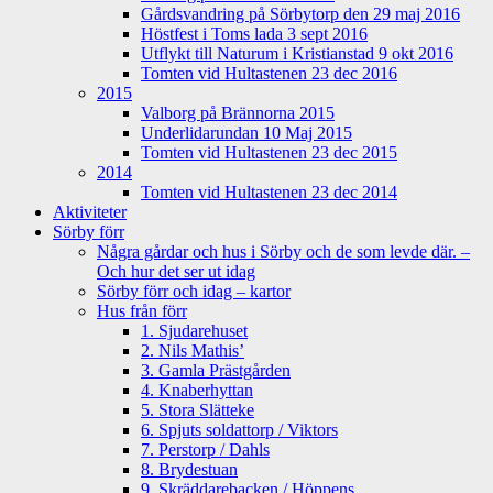
Gårdsvandring på Sörbytorp den 29 maj 2016
Höstfest i Toms lada 3 sept 2016
Utflykt till Naturum i Kristianstad 9 okt 2016
Tomten vid Hultastenen 23 dec 2016
2015
Valborg på Brännorna 2015
Underlidarundan 10 Maj 2015
Tomten vid Hultastenen 23 dec 2015
2014
Tomten vid Hultastenen 23 dec 2014
Aktiviteter
Sörby förr
Några gårdar och hus i Sörby och de som levde där. –
Och hur det ser ut idag
Sörby förr och idag – kartor
Hus från förr
1. Sjudarehuset
2. Nils Mathis’
3. Gamla Prästgården
4. Knaberhyttan
5. Stora Slätteke
6. Spjuts soldattorp / Viktors
7. Perstorp / Dahls
8. Brydestuan
9. Skräddarebacken / Höppens