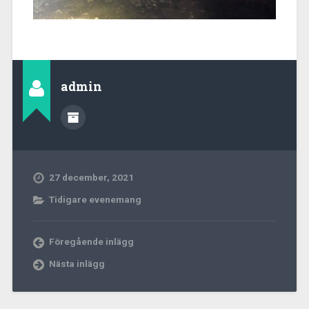
admin
27 december, 2021
Tidigare evenemang
Föregående inlägg
Nästa inlägg