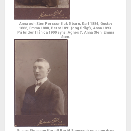
Anna och Sten Persson fick 5 barn
,
Karl 1884, Gustav
1886, Emma 1888, Bernt 1891 (dog tidigt), Anna 1893
.
På bilden från ca 1900 syns: Agnes ?, Anna Sten, Emma
Sten
.
Gustav Stensson (far till Bertil Stensson) och som drev