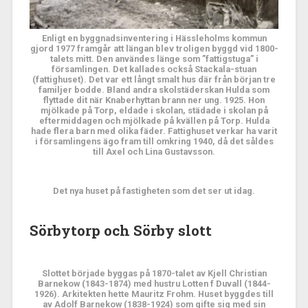
Enligt en byggnadsinventering i Hässleholms kommun
gjord 1977 framgår att längan blev troligen byggd vid 1800-
talets mitt. Den användes länge som ”fattigstuga” i
församlingen. Det kallades också Stackala-stuan
(fattighuset). Det var ett långt smalt hus där från början tre
familjer bodde. Bland andra skolstäderskan Hulda som
flyttade dit när Knaberhyttan brann ner ung. 1925. Hon
mjölkade på Torp, eldade i skolan, städade i skolan på
eftermiddagen och mjölkade på kvällen på Torp. Hulda
hade flera barn med olika fäder. Fattighuset verkar ha varit
i församlingens ägo fram till omkring 1940, då det såldes
till Axel och Lina Gustavsson.
Det nya huset på fastigheten som det ser ut idag.
Sörbytorp och Sörby slott
Slottet började byggas på 1870-talet av Kjell Christian
Barnekow (1843-1874) med hustru Lotten f Duvall (1844-
1926). Arkitekten hette Mauritz Frohm. Huset byggdes till
av Adolf Barnekow (1838-1924) som gifte sig med sin