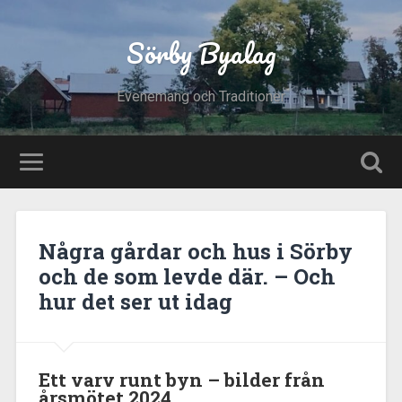
Sörby Byalag
Evenemang och Traditioner
Några gårdar och hus i Sörby
och de som levde där. – Och
hur det ser ut idag
Ett varv runt byn – bilder från
årsmötet 2024