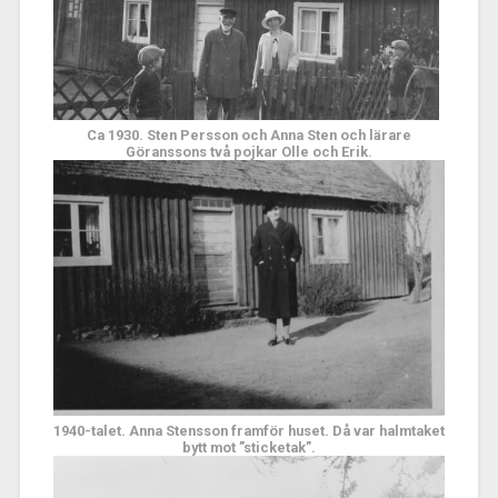
Ca 1930. Sten Persson och Anna Sten och lärare
Göranssons två pojkar Olle och Erik.
1940-talet. Anna Stensson framför huset. Då var halmtaket
bytt mot ”sticketak”.