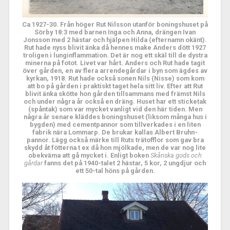
Ca 1927-30. Från höger Rut Nilsson utanför boningshuset på
Sörby 18:3 med barnen Inga och Anna, drängen Ivan
Jonsson med 2 hästar och hjälpen Hilda (efternamn okänt).
Rut hade nyss blivit änka då hennes make Anders dött 1927
troligen i lunginflammation. Det är nog ett skäl till de dystra
minerna på fotot. Livet var hårt. Anders och Rut hade tagit
över gården, en av flera arrendegårdar i byn som ägdes av
kyrkan, 1918. Rut hade också sonen Nils (Nisse) som kom
att bo på gården i praktiskt taget hela sitt liv. Efter att Rut
blivit änka skötte hon gården tillsammans med främst Nils
och under några år också en dräng. Huset har ett sticketak
(spåntak) som var mycket vanligt vid den här tiden. Men
några år senare kläddes boningshuset (liksom många hus i
bygden) med cementpannor som tillverkades i en liten
fabrik nära Lommarp. De brukar kallas Albert Bruhn-
pannor. Lägg också märke till Ruts trätofflor som gav bra
skydd åt fötterna t ex då hon mjölkade, men de var nog lite
obekväma att gå mycket i. Enligt boken
Skånska gods och
gårdar
fanns det på 1940-talet 2 hästar, 5 kor, 2 ungdjur och
ett 50-tal höns på gården.