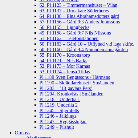
62. Pl 1123 – Timmermanshuset – Vilan
63. Pl 1137 – Urmakare Söderbergs
64. Pl 1138 – Elna Abrahamsdotters gård
57. Pl 1156 – Gård 9:3 Anders Johnssons
56. Pl 1155 – Ljungbecks
49. Pl 1158 – Gård 9:7 Nils Nilssons
51. Pl 1162 – Telefonstationen
50. Pl 1163 – Gård 10 – Utflyttad vid laga skifte.
60. Pl 1166 – Gård 9:4 Nämndemannagården
55. Pl 1170 – Kroons torp
54. Pl 1171 – Nils Barks
52. Pl 1173 – Mor Karnas
53. Pl 1174 – Jepsa Tildas
Pl 1188 Sven Bengtssons / Härmans
Pl 1190 – Skräddarehuset i Smålanden
Pl 1203 – ’18-gavlars Pers’
Pl 1204. Kronkvists i Smålanden
Pl 1218 – Underlia 1
Pl 1219. Underlia 2
Pl 1245 – Stjernfelts
Pl 1246 – Jalklings
Pl 1247 – Ryggåsstugan
Pl 1249 – Pilshult
Om oss