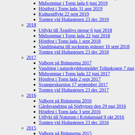
Midsommar i Toms lada 6 juni 2019
Höstfest i Toms lada 31 aug 2019
Kulturutflykt 22 sept 2019
Tomten vid Hultastenen 23 dec 2019
2018
Utflykt till Åraslövs mosse 6 juni 2018
Midsommar i Toms lada 22 juni 2018
Höstfest i Toms lada 1 sept 2018
Vandringarna till socknens gränser 16 sept 2018
Tomten vid Hultastenen 23 dec 2018
2017
Valborg på Brännorna 2017
Vandring i naturskyddsområdet Tollaskogen 7 maj
Midsommar i Toms lada 22 juni 2017
Höstfest i Toms lada 2 sept 2017
Svampexkursion 17 september 2017
Tomten vid Hultastenen 23 dec 2017
2016
Valborg på Brännorna 2016
Gårdsvandring på Sörbytorp den 29 maj 2016
Höstfest i Toms lada 3 sept 2016
Utflykt till Naturum i Kristianstad 9 okt 2016
Tomten vid Hultastenen 23 dec 2016
2015
Valborg på Brännorna 2015