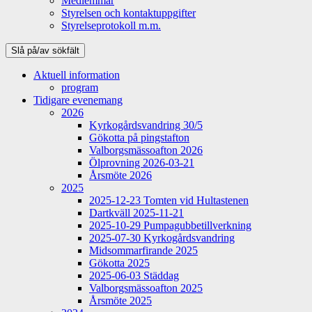
Medlemmar
Styrelsen och kontaktuppgifter
Styrelseprotokoll m.m.
Slå på/av sökfält
Aktuell information
program
Tidigare evenemang
2026
Kyrkogårdsvandring 30/5
Gökotta på pingstafton
Valborgsmässoafton 2026
Ölprovning 2026-03-21
Årsmöte 2026
2025
2025-12-23 Tomten vid Hultastenen
Dartkväll 2025-11-21
2025-10-29 Pumpagubbetillverkning
2025-07-30 Kyrkogårdsvandring
Midsommarfirande 2025
Gökotta 2025
2025-06-03 Städdag
Valborgsmässoafton 2025
Årsmöte 2025