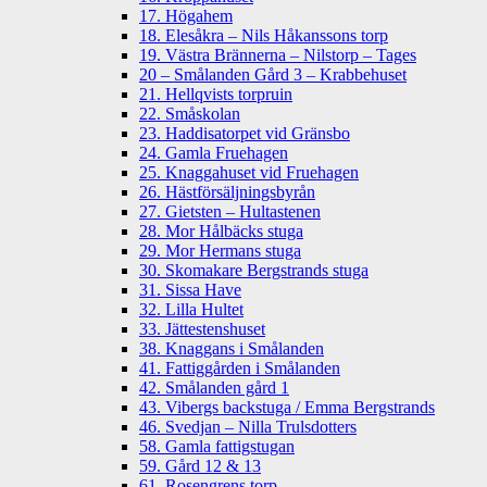
17. Högahem
18. Elesåkra – Nils Håkanssons torp
19. Västra Brännerna – Nilstorp – Tages
20 – Smålanden Gård 3 – Krabbehuset
21. Hellqvists torpruin
22. Småskolan
23. Haddisatorpet vid Gränsbo
24. Gamla Fruehagen
25. Knaggahuset vid Fruehagen
26. Hästförsäljningsbyrån
27. Gietsten – Hultastenen
28. Mor Hålbäcks stuga
29. Mor Hermans stuga
30. Skomakare Bergstrands stuga
31. Sissa Have
32. Lilla Hultet
33. Jättestenshuset
38. Knaggans i Smålanden
41. Fattiggården i Smålanden
42. Smålanden gård 1
43. Vibergs backstuga / Emma Bergstrands
46. Svedjan – Nilla Trulsdotters
58. Gamla fattigstugan
59. Gård 12 & 13
61. Rosengrens torp