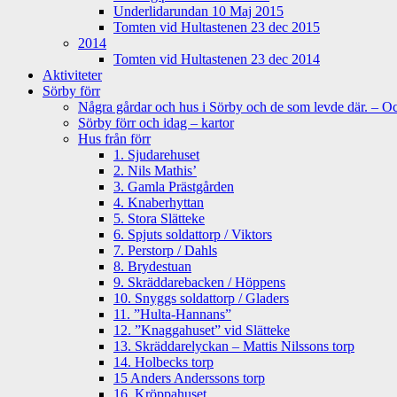
Underlidarundan 10 Maj 2015
Tomten vid Hultastenen 23 dec 2015
2014
Tomten vid Hultastenen 23 dec 2014
Aktiviteter
Sörby förr
Några gårdar och hus i Sörby och de som levde där. – Och
Sörby förr och idag – kartor
Hus från förr
1. Sjudarehuset
2. Nils Mathis’
3. Gamla Prästgården
4. Knaberhyttan
5. Stora Slätteke
6. Spjuts soldattorp / Viktors
7. Perstorp / Dahls
8. Brydestuan
9. Skräddarebacken / Höppens
10. Snyggs soldattorp / Gladers
11. ”Hulta-Hannans”
12. ”Knaggahuset” vid Slätteke
13. Skräddarelyckan – Mattis Nilssons torp
14. Holbecks torp
15 Anders Anderssons torp
16. Kröppahuset