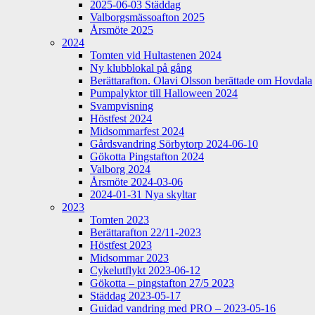
2025-06-03 Städdag
Valborgsmässoafton 2025
Årsmöte 2025
2024
Tomten vid Hultastenen 2024
Ny klubblokal på gång
Berättarafton. Olavi Olsson berättade om Hovdala
Pumpalyktor till Halloween 2024
Svampvisning
Höstfest 2024
Midsommarfest 2024
Gårdsvandring Sörbytorp 2024-06-10
Gökotta Pingstafton 2024
Valborg 2024
Årsmöte 2024-03-06
2024-01-31 Nya skyltar
2023
Tomten 2023
Berättarafton 22/11-2023
Höstfest 2023
Midsommar 2023
Cykelutflykt 2023-06-12
Gökotta – pingstafton 27/5 2023
Städdag 2023-05-17
Guidad vandring med PRO – 2023-05-16