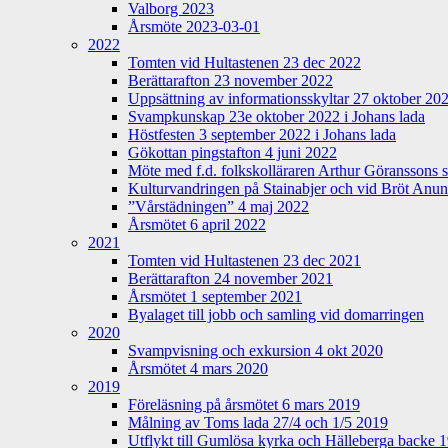
Valborg 2023
Årsmöte 2023-03-01
2022
Tomten vid Hultastenen 23 dec 2022
Berättarafton 23 november 2022
Uppsättning av informationsskyltar 27 oktober 20
Svampkunskap 23e oktober 2022 i Johans lada
Höstfesten 3 september 2022 i Johans lada
Gökottan pingstafton 4 juni 2022
Möte med f.d. folkskolläraren Arthur Göranssons 
Kulturvandringen på Stainabjer och vid Bröt Anu
”Vårstädningen” 4 maj 2022
Årsmötet 6 april 2022
2021
Tomten vid Hultastenen 23 dec 2021
Berättarafton 24 november 2021
Årsmötet 1 september 2021
Byalaget till jobb och samling vid domarringen
2020
Svampvisning och exkursion 4 okt 2020
Årsmötet 4 mars 2020
2019
Föreläsning på årsmötet 6 mars 2019
Målning av Toms lada 27/4 och 1/5 2019
Utflykt till Gumlösa kyrka och Hälleberga backe 