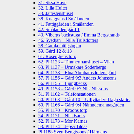
31. Sissa Have
32. Lilla Hultet
33. Jättestenshuset
38. Knaggans i Smålanden
41. Fattiggården i Smålanden
42. Smålanden gård 1
43. Vibergs backstuga / Emma Bergstrands
46. Svedjan – Nilla Trulsdotters
58. Gamla fattigstugan
59. Gård 12 & 13
61. Rosengrens torp
62. Pl 1123 – Timmermanshuset – Vilan
63. Pl 1137 – Urmakare Söderbergs
64. Pl 1138 – Elna Abrahamsdotters gård
57. Pl 1156 – Gård 9:3 Anders Johnssons
56. Pl 1155 – Ljungbecks
49. Pl 1158 – Gård 9:7 Nils Nilssons
51. Pl 1162 – Telefonstationen
50. Pl 1163 – Gård 10 – Utflyttad vid laga skifte.
60. Pl 1166 – Gård 9:4 Nämndemannagården
55. Pl 1170 – Kroons torp
54. Pl 1171 – Nils Barks
52. Pl 1173 – Mor Karnas
53. Pl 1174 – Jepsa Tildas
Pl 1188 Sven Bengtssons / Härmans