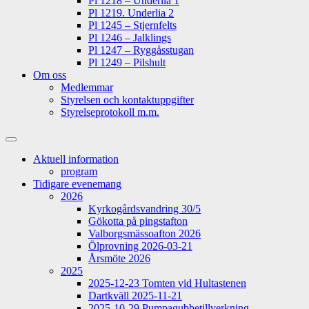
Pl 1218 – Underlia 1
Pl 1219. Underlia 2
Pl 1245 – Stjernfelts
Pl 1246 – Jalklings
Pl 1247 – Ryggåsstugan
Pl 1249 – Pilshult
Om oss
Medlemmar
Styrelsen och kontaktuppgifter
Styrelseprotokoll m.m.
Slå
på/av
Aktuell information
sökfält
program
Tidigare evenemang
2026
Kyrkogårdsvandring 30/5
Gökotta på pingstafton
Valborgsmässoafton 2026
Ölprovning 2026-03-21
Årsmöte 2026
2025
2025-12-23 Tomten vid Hultastenen
Dartkväll 2025-11-21
2025-10-29 Pumpagubbetillverkning