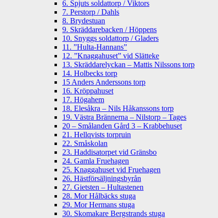
6. Spjuts soldattorp / Viktors
7. Perstorp / Dahls
8. Brydestuan
9. Skräddarebacken / Höppens
10. Snyggs soldattorp / Gladers
11. ”Hulta-Hannans”
12. ”Knaggahuset” vid Slätteke
13. Skräddarelyckan – Mattis Nilssons torp
14. Holbecks torp
15 Anders Anderssons torp
16. Kröppahuset
17. Högahem
18. Elesåkra – Nils Håkanssons torp
19. Västra Brännerna – Nilstorp – Tages
20 – Smålanden Gård 3 – Krabbehuset
21. Hellqvists torpruin
22. Småskolan
23. Haddisatorpet vid Gränsbo
24. Gamla Fruehagen
25. Knaggahuset vid Fruehagen
26. Hästförsäljningsbyrån
27. Gietsten – Hultastenen
28. Mor Hålbäcks stuga
29. Mor Hermans stuga
30. Skomakare Bergstrands stuga