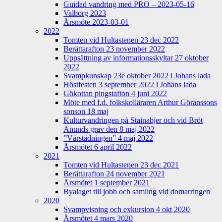
Guidad vandring med PRO – 2023-05-16
Valborg 2023
Årsmöte 2023-03-01
2022
Tomten vid Hultastenen 23 dec 2022
Berättarafton 23 november 2022
Uppsättning av informationsskyltar 27 oktober
2022
Svampkunskap 23e oktober 2022 i Johans lada
Höstfesten 3 september 2022 i Johans lada
Gökottan pingstafton 4 juni 2022
Möte med f.d. folkskolläraren Arthur Göranssons
sonson 18 maj
Kulturvandringen på Stainabjer och vid Bröt
Anunds grav den 8 maj 2022
”Vårstädningen” 4 maj 2022
Årsmötet 6 april 2022
2021
Tomten vid Hultastenen 23 dec 2021
Berättarafton 24 november 2021
Årsmötet 1 september 2021
Byalaget till jobb och samling vid domarringen
2020
Svampvisning och exkursion 4 okt 2020
Årsmötet 4 mars 2020