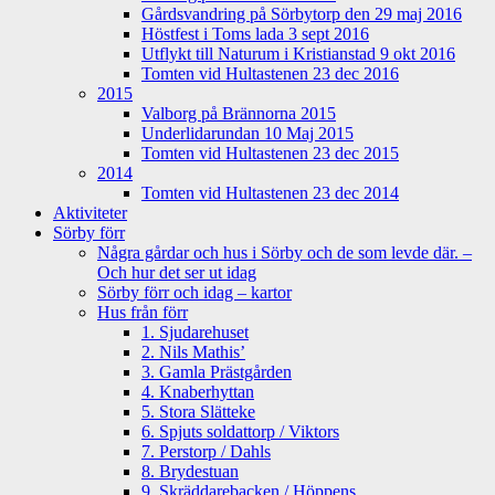
Gårdsvandring på Sörbytorp den 29 maj 2016
Höstfest i Toms lada 3 sept 2016
Utflykt till Naturum i Kristianstad 9 okt 2016
Tomten vid Hultastenen 23 dec 2016
2015
Valborg på Brännorna 2015
Underlidarundan 10 Maj 2015
Tomten vid Hultastenen 23 dec 2015
2014
Tomten vid Hultastenen 23 dec 2014
Aktiviteter
Sörby förr
Några gårdar och hus i Sörby och de som levde där. –
Och hur det ser ut idag
Sörby förr och idag – kartor
Hus från förr
1. Sjudarehuset
2. Nils Mathis’
3. Gamla Prästgården
4. Knaberhyttan
5. Stora Slätteke
6. Spjuts soldattorp / Viktors
7. Perstorp / Dahls
8. Brydestuan
9. Skräddarebacken / Höppens