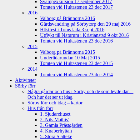
Svampexkursion 17 september 2017
Tomten vid Hultastenen 23 dec 2017
2016
Valborg på Brännorna 2016
Gårdsvandring på Sörbytorp den 29 maj 2016
Höstfest i Toms lada 3 sept 2016
Utflykt till Naturum i Kristianstad 9 okt 2016
Tomten vid Hultastenen 23 dec 2016
2015
Valborg på Brännorna 2015
Underlidarundan 10 Maj 2015
Tomten vid Hultastenen 23 dec 2015
2014
Tomten vid Hultastenen 23 dec 2014
Aktiviteter
Sörby förr
Några gårdar och hus i Sörby och de som levde där. –
Och hur det ser ut idag
Sörby förr och idag – kartor
Hus från förr
1. Sjudarehuset
2. Nils Mathis’
3. Gamla Prästgården
4. Knaberhyttan
5. Stora Slätteke