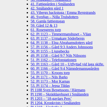
41. Fattiggården i Smålanden
42. Smålanden gård 1
43. Vibergs backstuga / Emma Bergstrands
46. Svedjan – Nilla Trulsdotters
58. Gamla fattigstugan
59. Gård 12 & 13
61. Rosengrens torp
62. Pl 1123 – Timmermanshuset – Vilan
63. Pl 1137 – Urmakare Söderbergs
64. Pl 1138 – Elna Abrahamsdotters gård
57. Pl 1156 – Gård 9:3 Anders Johnssons
56. Pl 1155 – Ljungbecks
49. Pl 1158 – Gård 9:7 Nils Nilssons
51. Pl 1162 – Telefonstationen
50. Pl 1163 – Gård 10 – Utflyttad vid laga skifte.
60. Pl 1166 – Gård 9:4 Nämndemannagården
55. Pl 1170 – Kroons torp
54. Pl 1171 – Nils Barks
52. Pl 1173 – Mor Karnas
53. Pl 1174 – Jepsa Tildas
Pl 1188 Sven Bengtssons / Härmans
Pl 1190 – Skräddarehuset i Smålanden
Pl 1203 – ’18-gavlars Pers’
Pl 1204. Kronkvists i Smålanden