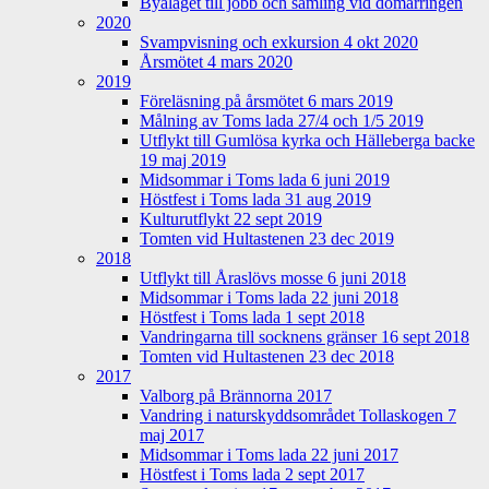
Byalaget till jobb och samling vid domarringen
2020
Svampvisning och exkursion 4 okt 2020
Årsmötet 4 mars 2020
2019
Föreläsning på årsmötet 6 mars 2019
Målning av Toms lada 27/4 och 1/5 2019
Utflykt till Gumlösa kyrka och Hälleberga backe
19 maj 2019
Midsommar i Toms lada 6 juni 2019
Höstfest i Toms lada 31 aug 2019
Kulturutflykt 22 sept 2019
Tomten vid Hultastenen 23 dec 2019
2018
Utflykt till Åraslövs mosse 6 juni 2018
Midsommar i Toms lada 22 juni 2018
Höstfest i Toms lada 1 sept 2018
Vandringarna till socknens gränser 16 sept 2018
Tomten vid Hultastenen 23 dec 2018
2017
Valborg på Brännorna 2017
Vandring i naturskyddsområdet Tollaskogen 7
maj 2017
Midsommar i Toms lada 22 juni 2017
Höstfest i Toms lada 2 sept 2017