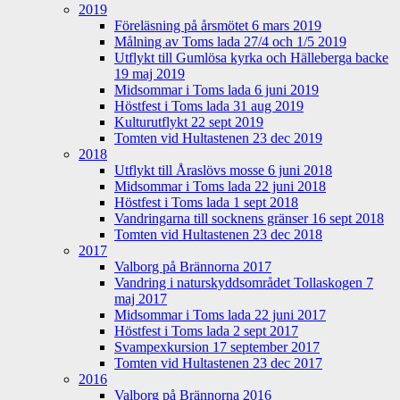
2019
Föreläsning på årsmötet 6 mars 2019
Målning av Toms lada 27/4 och 1/5 2019
Utflykt till Gumlösa kyrka och Hälleberga backe
19 maj 2019
Midsommar i Toms lada 6 juni 2019
Höstfest i Toms lada 31 aug 2019
Kulturutflykt 22 sept 2019
Tomten vid Hultastenen 23 dec 2019
2018
Utflykt till Åraslövs mosse 6 juni 2018
Midsommar i Toms lada 22 juni 2018
Höstfest i Toms lada 1 sept 2018
Vandringarna till socknens gränser 16 sept 2018
Tomten vid Hultastenen 23 dec 2018
2017
Valborg på Brännorna 2017
Vandring i naturskyddsområdet Tollaskogen 7
maj 2017
Midsommar i Toms lada 22 juni 2017
Höstfest i Toms lada 2 sept 2017
Svampexkursion 17 september 2017
Tomten vid Hultastenen 23 dec 2017
2016
Valborg på Brännorna 2016