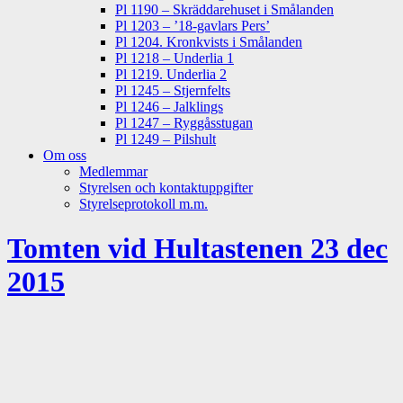
Pl 1190 – Skräddarehuset i Smålanden
Pl 1203 – ’18-gavlars Pers’
Pl 1204. Kronkvists i Smålanden
Pl 1218 – Underlia 1
Pl 1219. Underlia 2
Pl 1245 – Stjernfelts
Pl 1246 – Jalklings
Pl 1247 – Ryggåsstugan
Pl 1249 – Pilshult
Om oss
Medlemmar
Styrelsen och kontaktuppgifter
Styrelseprotokoll m.m.
Tomten vid Hultastenen 23 dec
2015