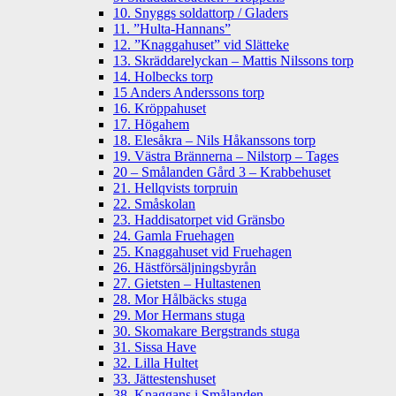
10. Snyggs soldattorp / Gladers
11. ”Hulta-Hannans”
12. ”Knaggahuset” vid Slätteke
13. Skräddarelyckan – Mattis Nilssons torp
14. Holbecks torp
15 Anders Anderssons torp
16. Kröppahuset
17. Högahem
18. Elesåkra – Nils Håkanssons torp
19. Västra Brännerna – Nilstorp – Tages
20 – Smålanden Gård 3 – Krabbehuset
21. Hellqvists torpruin
22. Småskolan
23. Haddisatorpet vid Gränsbo
24. Gamla Fruehagen
25. Knaggahuset vid Fruehagen
26. Hästförsäljningsbyrån
27. Gietsten – Hultastenen
28. Mor Hålbäcks stuga
29. Mor Hermans stuga
30. Skomakare Bergstrands stuga
31. Sissa Have
32. Lilla Hultet
33. Jättestenshuset
38. Knaggans i Smålanden