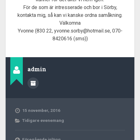
För de som är intresserade och bor i Sörby,
kontakta mig, så kan vi kanske ordna samåkning.
Välkomna
Yvonne (830 22, yvonne.sorby@hotmail.se, 070-
8420616 (sms))
admin
15 november, 2016
Tidigare evenemang
Föregående inlägg