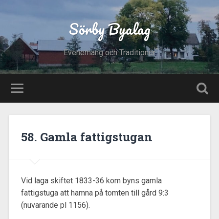
Sörby Byalag
Evenemang och Traditioner
58. Gamla fattigstugan
Vid laga skiftet 1833-36 kom byns gamla
fattigstuga att hamna på tomten till gård 9:3
(nuvarande pl 1156).