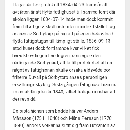
I laga-skiftes protokoll 1834-04-23 framgår att
avsikten är att flytta fattighuset till samma tomt där
skolan ligger. 1834-07-14 hade man dock kommit
fram till att göra skolhustomten mindre. Istället tog
ägaren av Sörbytorp på sig att på egen bekostnad
flytta fattigstugan till lämpligt ställe. 1836-09-13
stod huset dock fortfarande kvar vilket fick
häradshövdingen Landegren, som ägde den
närliggande Sörbygård, att ta till protokollet att om
något av fattighjonen skulle orsaka eldsvåda bör
friherre Duvall på Sörbytorp anses personligen
ersättningsskyldig. Sista gången fattighuset nämns
i mantalslängden är 1840, vilket troligen innebär att
det revs då.
De sista hjonen som bodde här var Anders
Månsson (1751–1840) och Måns Persson (1778–
1840). Anders verkar ha slitit sig fram i utkanten av