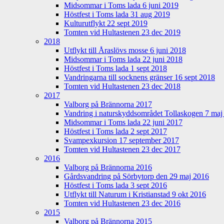
Midsommar i Toms lada 6 juni 2019
Höstfest i Toms lada 31 aug 2019
Kulturutflykt 22 sept 2019
Tomten vid Hultastenen 23 dec 2019
2018
Utflykt till Åraslövs mosse 6 juni 2018
Midsommar i Toms lada 22 juni 2018
Höstfest i Toms lada 1 sept 2018
Vandringarna till socknens gränser 16 sept 2018
Tomten vid Hultastenen 23 dec 2018
2017
Valborg på Brännorna 2017
Vandring i naturskyddsområdet Tollaskogen 7 maj
Midsommar i Toms lada 22 juni 2017
Höstfest i Toms lada 2 sept 2017
Svampexkursion 17 september 2017
Tomten vid Hultastenen 23 dec 2017
2016
Valborg på Brännorna 2016
Gårdsvandring på Sörbytorp den 29 maj 2016
Höstfest i Toms lada 3 sept 2016
Utflykt till Naturum i Kristianstad 9 okt 2016
Tomten vid Hultastenen 23 dec 2016
2015
Valborg på Brännorna 2015