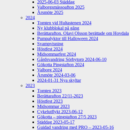
2025-06-03 Städdag
Valborgsmässoafton 2025
Årsmöte 2025
2024
Tomten vid Hultastenen 2024
Ny klubblokal på gång
Berättarafton. Olavi Olsson berättade om Hovdala
Pumpalyktor till Halloween 2024
Svampvisning
Höstfest 2024
Midsommarfest 2024
Gårdsvandring Sörbytorp 2024-06-10
Gökotta Pingstafton 2024
Valborg 2024
Årsmöte 2024-03-06
2024-01-31 Nya skyltar
2023
Tomten 2023
Berättarafton 22/11-2023
Höstfest 2023
Midsommar 2023
Cykelutflykt 2023-06-12
Gökotta – pingstafton 27/5 2023
Städdag 2023-05-17
Guidad vandring med PRO – 2023-05-16