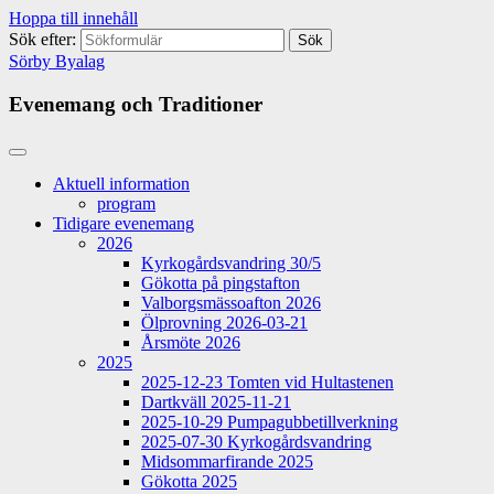
Hoppa till innehåll
Sök efter:
Sörby Byalag
Evenemang och Traditioner
Aktuell information
program
Tidigare evenemang
2026
Kyrkogårdsvandring 30/5
Gökotta på pingstafton
Valborgsmässoafton 2026
Ölprovning 2026-03-21
Årsmöte 2026
2025
2025-12-23 Tomten vid Hultastenen
Dartkväll 2025-11-21
2025-10-29 Pumpagubbetillverkning
2025-07-30 Kyrkogårdsvandring
Midsommarfirande 2025
Gökotta 2025