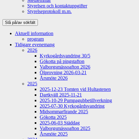
Medlemmar
Styrelsen och kontaktuppgifter
Styrelseprotokoll m.m.
Slå på/av sökfält
Aktuell information
program
Tidigare evenemang
2026
Kyrkogårdsvandring 30/5
Gökotta på pingstafton
Valborgsmässoafton 2026
Ölprovning 2026-03-21
Årsmöte 2026
2025
2025-12-23 Tomten vid Hultastenen
Dartkväll 2025-11-21
2025-10-29 Pumpagubbetillverkning
2025-07-30 Kyrkogårdsvandring
Midsommarfirande 2025
Gökotta 2025
2025-06-03 Städdag
Valborgsmässoafton 2025
Årsmöte 2025