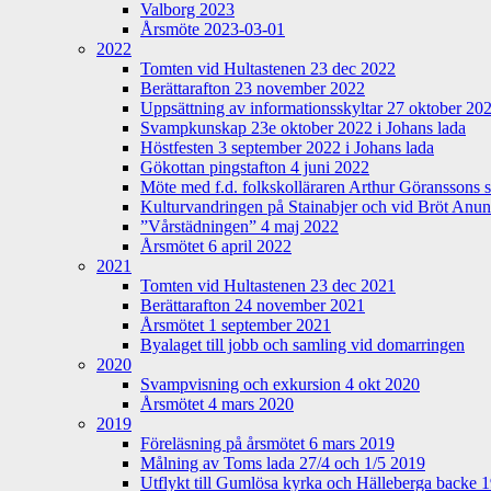
Valborg 2023
Årsmöte 2023-03-01
2022
Tomten vid Hultastenen 23 dec 2022
Berättarafton 23 november 2022
Uppsättning av informationsskyltar 27 oktober 20
Svampkunskap 23e oktober 2022 i Johans lada
Höstfesten 3 september 2022 i Johans lada
Gökottan pingstafton 4 juni 2022
Möte med f.d. folkskolläraren Arthur Göranssons 
Kulturvandringen på Stainabjer och vid Bröt Anu
”Vårstädningen” 4 maj 2022
Årsmötet 6 april 2022
2021
Tomten vid Hultastenen 23 dec 2021
Berättarafton 24 november 2021
Årsmötet 1 september 2021
Byalaget till jobb och samling vid domarringen
2020
Svampvisning och exkursion 4 okt 2020
Årsmötet 4 mars 2020
2019
Föreläsning på årsmötet 6 mars 2019
Målning av Toms lada 27/4 och 1/5 2019
Utflykt till Gumlösa kyrka och Hälleberga backe 