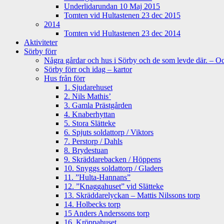
Underlidarundan 10 Maj 2015
Tomten vid Hultastenen 23 dec 2015
2014
Tomten vid Hultastenen 23 dec 2014
Aktiviteter
Sörby förr
Några gårdar och hus i Sörby och de som levde där. – Och
Sörby förr och idag – kartor
Hus från förr
1. Sjudarehuset
2. Nils Mathis’
3. Gamla Prästgården
4. Knaberhyttan
5. Stora Slätteke
6. Spjuts soldattorp / Viktors
7. Perstorp / Dahls
8. Brydestuan
9. Skräddarebacken / Höppens
10. Snyggs soldattorp / Gladers
11. ”Hulta-Hannans”
12. ”Knaggahuset” vid Slätteke
13. Skräddarelyckan – Mattis Nilssons torp
14. Holbecks torp
15 Anders Anderssons torp
16. Kröppahuset