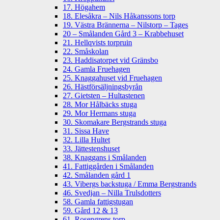
17. Högahem
18. Elesåkra – Nils Håkanssons torp
19. Västra Brännerna – Nilstorp – Tages
20 – Smålanden Gård 3 – Krabbehuset
21. Hellqvists torpruin
22. Småskolan
23. Haddisatorpet vid Gränsbo
24. Gamla Fruehagen
25. Knaggahuset vid Fruehagen
26. Hästförsäljningsbyrån
27. Gietsten – Hultastenen
28. Mor Hålbäcks stuga
29. Mor Hermans stuga
30. Skomakare Bergstrands stuga
31. Sissa Have
32. Lilla Hultet
33. Jättestenshuset
38. Knaggans i Smålanden
41. Fattiggården i Smålanden
42. Smålanden gård 1
43. Vibergs backstuga / Emma Bergstrands
46. Svedjan – Nilla Trulsdotters
58. Gamla fattigstugan
59. Gård 12 & 13
61. Rosengrens torp