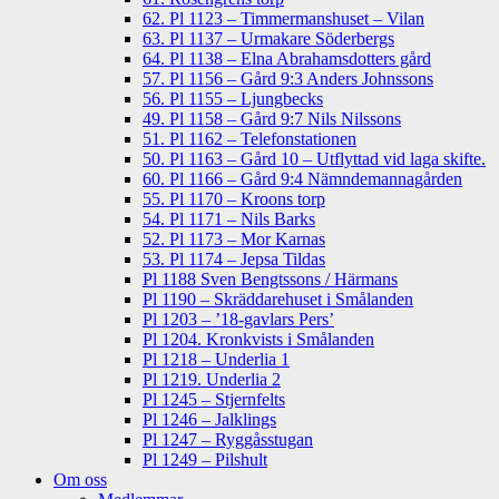
62. Pl 1123 – Timmermanshuset – Vilan
63. Pl 1137 – Urmakare Söderbergs
64. Pl 1138 – Elna Abrahamsdotters gård
57. Pl 1156 – Gård 9:3 Anders Johnssons
56. Pl 1155 – Ljungbecks
49. Pl 1158 – Gård 9:7 Nils Nilssons
51. Pl 1162 – Telefonstationen
50. Pl 1163 – Gård 10 – Utflyttad vid laga skifte.
60. Pl 1166 – Gård 9:4 Nämndemannagården
55. Pl 1170 – Kroons torp
54. Pl 1171 – Nils Barks
52. Pl 1173 – Mor Karnas
53. Pl 1174 – Jepsa Tildas
Pl 1188 Sven Bengtssons / Härmans
Pl 1190 – Skräddarehuset i Smålanden
Pl 1203 – ’18-gavlars Pers’
Pl 1204. Kronkvists i Smålanden
Pl 1218 – Underlia 1
Pl 1219. Underlia 2
Pl 1245 – Stjernfelts
Pl 1246 – Jalklings
Pl 1247 – Ryggåsstugan
Pl 1249 – Pilshult
Om oss