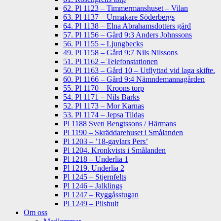
62. Pl 1123 – Timmermanshuset – Vilan
63. Pl 1137 – Urmakare Söderbergs
64. Pl 1138 – Elna Abrahamsdotters gård
57. Pl 1156 – Gård 9:3 Anders Johnssons
56. Pl 1155 – Ljungbecks
49. Pl 1158 – Gård 9:7 Nils Nilssons
51. Pl 1162 – Telefonstationen
50. Pl 1163 – Gård 10 – Utflyttad vid laga skifte.
60. Pl 1166 – Gård 9:4 Nämndemannagården
55. Pl 1170 – Kroons torp
54. Pl 1171 – Nils Barks
52. Pl 1173 – Mor Karnas
53. Pl 1174 – Jepsa Tildas
Pl 1188 Sven Bengtssons / Härmans
Pl 1190 – Skräddarehuset i Smålanden
Pl 1203 – ’18-gavlars Pers’
Pl 1204. Kronkvists i Smålanden
Pl 1218 – Underlia 1
Pl 1219. Underlia 2
Pl 1245 – Stjernfelts
Pl 1246 – Jalklings
Pl 1247 – Ryggåsstugan
Pl 1249 – Pilshult
Om oss