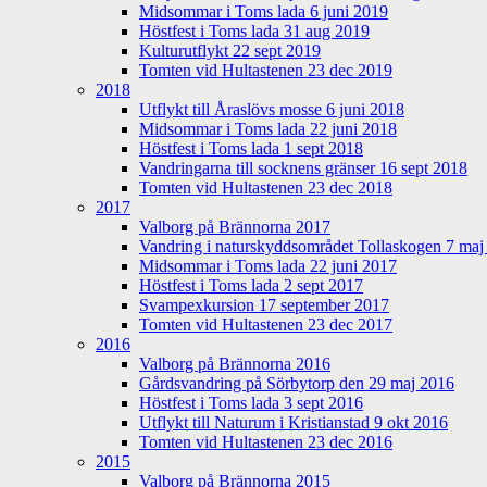
Midsommar i Toms lada 6 juni 2019
Höstfest i Toms lada 31 aug 2019
Kulturutflykt 22 sept 2019
Tomten vid Hultastenen 23 dec 2019
2018
Utflykt till Åraslövs mosse 6 juni 2018
Midsommar i Toms lada 22 juni 2018
Höstfest i Toms lada 1 sept 2018
Vandringarna till socknens gränser 16 sept 2018
Tomten vid Hultastenen 23 dec 2018
2017
Valborg på Brännorna 2017
Vandring i naturskyddsområdet Tollaskogen 7 maj
Midsommar i Toms lada 22 juni 2017
Höstfest i Toms lada 2 sept 2017
Svampexkursion 17 september 2017
Tomten vid Hultastenen 23 dec 2017
2016
Valborg på Brännorna 2016
Gårdsvandring på Sörbytorp den 29 maj 2016
Höstfest i Toms lada 3 sept 2016
Utflykt till Naturum i Kristianstad 9 okt 2016
Tomten vid Hultastenen 23 dec 2016
2015
Valborg på Brännorna 2015