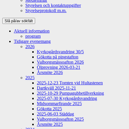
Medlemmar
Styrelsen och kontaktuppgifter
Styrelseprotokoll m.m.
Slå på/av sökfält
Aktuell information
program
Tidigare evenemang
2026
Kyrkogårdsvandring 30/5
Gökotta på pingstafton
Valborgsmässoafton 2026
Ölprovning 2026-03-21
Årsmöte 2026
2025
2025-12-23 Tomten vid Hultastenen
Dartkväll 2025-11-21
2025-10-29 Pumpagubbetillverkning
2025-07-30 Kyrkogårdsvandring
Midsommarfirande 2025
Gökotta 2025
2025-06-03 Städdag
Valborgsmässoafton 2025
Årsmöte 2025