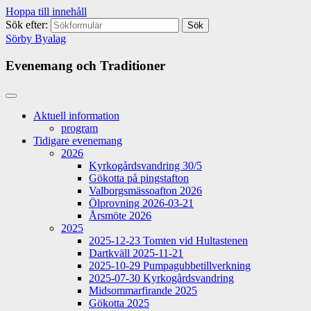
Hoppa till innehåll
Sök efter:
Sörby Byalag
Evenemang och Traditioner
Aktuell information
program
Tidigare evenemang
2026
Kyrkogårdsvandring 30/5
Gökotta på pingstafton
Valborgsmässoafton 2026
Ölprovning 2026-03-21
Årsmöte 2026
2025
2025-12-23 Tomten vid Hultastenen
Dartkväll 2025-11-21
2025-10-29 Pumpagubbetillverkning
2025-07-30 Kyrkogårdsvandring
Midsommarfirande 2025
Gökotta 2025