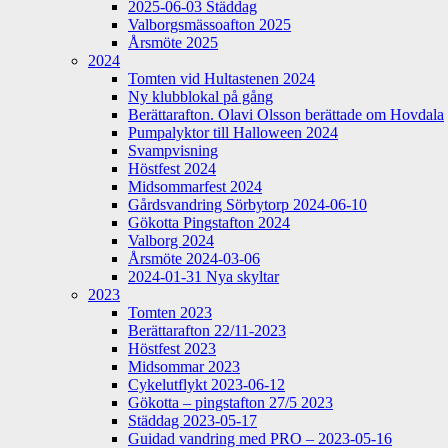
2025-06-03 Städdag
Valborgsmässoafton 2025
Årsmöte 2025
2024
Tomten vid Hultastenen 2024
Ny klubblokal på gång
Berättarafton. Olavi Olsson berättade om Hovdala
Pumpalyktor till Halloween 2024
Svampvisning
Höstfest 2024
Midsommarfest 2024
Gårdsvandring Sörbytorp 2024-06-10
Gökotta Pingstafton 2024
Valborg 2024
Årsmöte 2024-03-06
2024-01-31 Nya skyltar
2023
Tomten 2023
Berättarafton 22/11-2023
Höstfest 2023
Midsommar 2023
Cykelutflykt 2023-06-12
Gökotta – pingstafton 27/5 2023
Städdag 2023-05-17
Guidad vandring med PRO – 2023-05-16