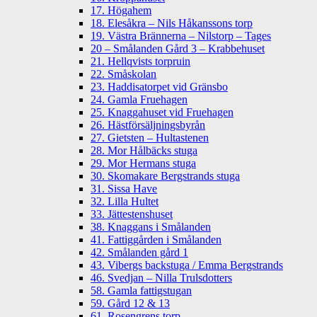
17. Högahem
18. Elesåkra – Nils Håkanssons torp
19. Västra Brännerna – Nilstorp – Tages
20 – Smålanden Gård 3 – Krabbehuset
21. Hellqvists torpruin
22. Småskolan
23. Haddisatorpet vid Gränsbo
24. Gamla Fruehagen
25. Knaggahuset vid Fruehagen
26. Hästförsäljningsbyrån
27. Gietsten – Hultastenen
28. Mor Hålbäcks stuga
29. Mor Hermans stuga
30. Skomakare Bergstrands stuga
31. Sissa Have
32. Lilla Hultet
33. Jättestenshuset
38. Knaggans i Smålanden
41. Fattiggården i Smålanden
42. Smålanden gård 1
43. Vibergs backstuga / Emma Bergstrands
46. Svedjan – Nilla Trulsdotters
58. Gamla fattigstugan
59. Gård 12 & 13
61. Rosengrens torp