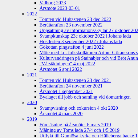
Valborg 2023
Årsmöte 2023-03-01
2022
Tomten vid Hultastenen 23 dec 2022
Berättarafton 23 november 2022
Uppsättning av informationsskyltar 27 oktober 20
Svampkunskap 23e oktober 2022 i Johans lada
Höstfesten 3 september 2022 i Johans lada
Gökottan pingstafton 4 juni 2022
Möte med f.d. folkskolläraren Arthur Göranssons 
Kulturvandringen på Stainabjer och vid Bröt Anu
”Vårstädningen” 4 maj 2022
Årsmötet 6 april 2022
2021
Tomten vid Hultastenen 23 dec 2021
Berättarafton 24 november 2021
Årsmötet 1 september 2021
Byalaget till jobb och samling vid domarringen
2020
Svampvisning och exkursion 4 okt 2020
Årsmötet 4 mars 2020
2019
Föreläsning på årsmötet 6 mars 2019
Målning av Toms lada 27/4 och 1/5 2019
Utflykt till Gumlösa kyrka och Hälleberga backe 