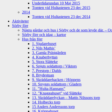
Underlidarundan 10 Maj 2015
Tomten vid Hultastenen 23 dec 2015
2014
Tomten vid Hultastenen 23 dec 2014
Aktiviteter
Sörby förr
Några gårdar och hus i Sörby och de som levde där. – Och
Sörby förr och idag – kartor
Hus från förr
1. Sjudarehuset
2. Nils Mathis’
3. Gamla Prästgården
4. Knaberhyttan
5. Stora Slätteke
6. Spjuts soldattorp / Viktors
7. Perstorp / Dahls
8. Brydestuan
9. Skräddarebacken / Höppens
10. Snyggs soldattorp / Gladers
11. ”Hulta-Hannans”
12. ”Knaggahuset” vid Slätteke
13. Skräddarelyckan – Mattis Nilssons torp
14. Holbecks torp
15 Anders Anderssons torp
16. Kröppahuset