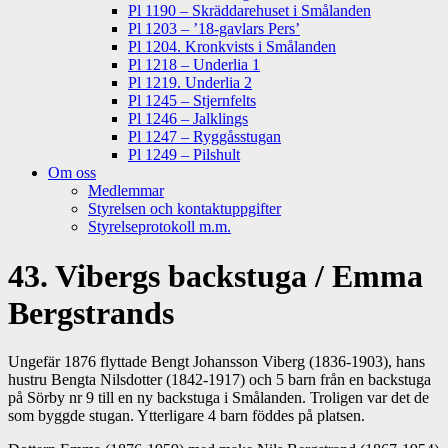
Pl 1190 – Skräddarehuset i Smålanden
Pl 1203 – ’18-gavlars Pers’
Pl 1204. Kronkvists i Smålanden
Pl 1218 – Underlia 1
Pl 1219. Underlia 2
Pl 1245 – Stjernfelts
Pl 1246 – Jalklings
Pl 1247 – Ryggåsstugan
Pl 1249 – Pilshult
Om oss
Medlemmar
Styrelsen och kontaktuppgifter
Styrelseprotokoll m.m.
43. Vibergs backstuga / Emma
Bergstrands
Ungefär 1876 flyttade Bengt Johansson Viberg (1836-1903), hans
hustru Bengta Nilsdotter (1842-1917) och 5 barn från en backstuga
på Sörby nr 9 till en ny backstuga i Smålanden. Troligen var det de
som byggde stugan. Ytterligare 4 barn föddes på platsen.