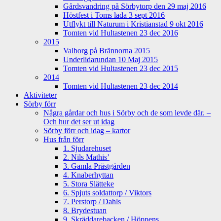
Gårdsvandring på Sörbytorp den 29 maj 2016
Höstfest i Toms lada 3 sept 2016
Utflykt till Naturum i Kristianstad 9 okt 2016
Tomten vid Hultastenen 23 dec 2016
2015
Valborg på Brännorna 2015
Underlidarundan 10 Maj 2015
Tomten vid Hultastenen 23 dec 2015
2014
Tomten vid Hultastenen 23 dec 2014
Aktiviteter
Sörby förr
Några gårdar och hus i Sörby och de som levde där. –
Och hur det ser ut idag
Sörby förr och idag – kartor
Hus från förr
1. Sjudarehuset
2. Nils Mathis’
3. Gamla Prästgården
4. Knaberhyttan
5. Stora Slätteke
6. Spjuts soldattorp / Viktors
7. Perstorp / Dahls
8. Brydestuan
9. Skräddarebacken / Höppens