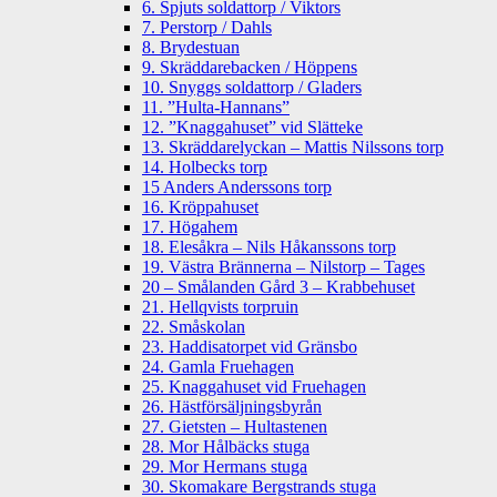
6. Spjuts soldattorp / Viktors
7. Perstorp / Dahls
8. Brydestuan
9. Skräddarebacken / Höppens
10. Snyggs soldattorp / Gladers
11. ”Hulta-Hannans”
12. ”Knaggahuset” vid Slätteke
13. Skräddarelyckan – Mattis Nilssons torp
14. Holbecks torp
15 Anders Anderssons torp
16. Kröppahuset
17. Högahem
18. Elesåkra – Nils Håkanssons torp
19. Västra Brännerna – Nilstorp – Tages
20 – Smålanden Gård 3 – Krabbehuset
21. Hellqvists torpruin
22. Småskolan
23. Haddisatorpet vid Gränsbo
24. Gamla Fruehagen
25. Knaggahuset vid Fruehagen
26. Hästförsäljningsbyrån
27. Gietsten – Hultastenen
28. Mor Hålbäcks stuga
29. Mor Hermans stuga
30. Skomakare Bergstrands stuga