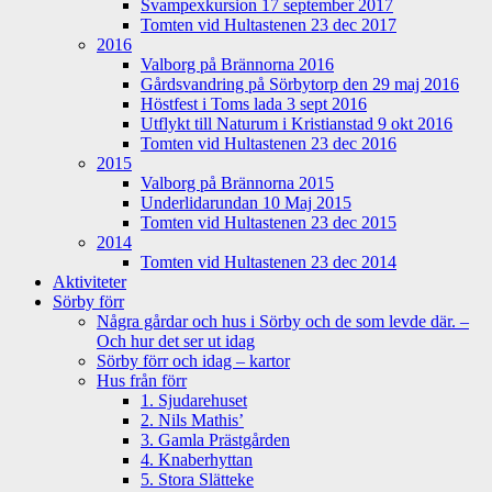
Svampexkursion 17 september 2017
Tomten vid Hultastenen 23 dec 2017
2016
Valborg på Brännorna 2016
Gårdsvandring på Sörbytorp den 29 maj 2016
Höstfest i Toms lada 3 sept 2016
Utflykt till Naturum i Kristianstad 9 okt 2016
Tomten vid Hultastenen 23 dec 2016
2015
Valborg på Brännorna 2015
Underlidarundan 10 Maj 2015
Tomten vid Hultastenen 23 dec 2015
2014
Tomten vid Hultastenen 23 dec 2014
Aktiviteter
Sörby förr
Några gårdar och hus i Sörby och de som levde där. –
Och hur det ser ut idag
Sörby förr och idag – kartor
Hus från förr
1. Sjudarehuset
2. Nils Mathis’
3. Gamla Prästgården
4. Knaberhyttan
5. Stora Slätteke