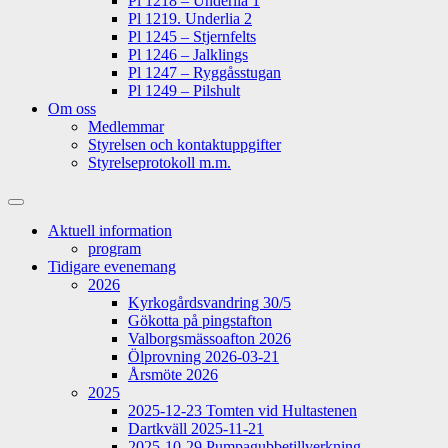
Pl 1218 – Underlia 1
Pl 1219. Underlia 2
Pl 1245 – Stjernfelts
Pl 1246 – Jalklings
Pl 1247 – Ryggåsstugan
Pl 1249 – Pilshult
Om oss
Medlemmar
Styrelsen och kontaktuppgifter
Styrelseprotokoll m.m.
Slå
på/av
Aktuell information
sökfält
program
Tidigare evenemang
2026
Kyrkogårdsvandring 30/5
Gökotta på pingstafton
Valborgsmässoafton 2026
Ölprovning 2026-03-21
Årsmöte 2026
2025
2025-12-23 Tomten vid Hultastenen
Dartkväll 2025-11-21
2025-10-29 Pumpagubbetillverkning