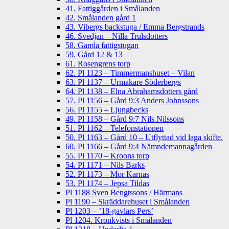
41. Fattiggården i Smålanden
42. Smålanden gård 1
43. Vibergs backstuga / Emma Bergstrands
46. Svedjan – Nilla Trulsdotters
58. Gamla fattigstugan
59. Gård 12 & 13
61. Rosengrens torp
62. Pl 1123 – Timmermanshuset – Vilan
63. Pl 1137 – Urmakare Söderbergs
64. Pl 1138 – Elna Abrahamsdotters gård
57. Pl 1156 – Gård 9:3 Anders Johnssons
56. Pl 1155 – Ljungbecks
49. Pl 1158 – Gård 9:7 Nils Nilssons
51. Pl 1162 – Telefonstationen
50. Pl 1163 – Gård 10 – Utflyttad vid laga skifte.
60. Pl 1166 – Gård 9:4 Nämndemannagården
55. Pl 1170 – Kroons torp
54. Pl 1171 – Nils Barks
52. Pl 1173 – Mor Karnas
53. Pl 1174 – Jepsa Tildas
Pl 1188 Sven Bengtssons / Härmans
Pl 1190 – Skräddarehuset i Smålanden
Pl 1203 – ’18-gavlars Pers’
Pl 1204. Kronkvists i Smålanden