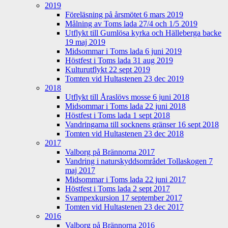
2019
Föreläsning på årsmötet 6 mars 2019
Målning av Toms lada 27/4 och 1/5 2019
Utflykt till Gumlösa kyrka och Hälleberga backe
19 maj 2019
Midsommar i Toms lada 6 juni 2019
Höstfest i Toms lada 31 aug 2019
Kulturutflykt 22 sept 2019
Tomten vid Hultastenen 23 dec 2019
2018
Utflykt till Åraslövs mosse 6 juni 2018
Midsommar i Toms lada 22 juni 2018
Höstfest i Toms lada 1 sept 2018
Vandringarna till socknens gränser 16 sept 2018
Tomten vid Hultastenen 23 dec 2018
2017
Valborg på Brännorna 2017
Vandring i naturskyddsområdet Tollaskogen 7
maj 2017
Midsommar i Toms lada 22 juni 2017
Höstfest i Toms lada 2 sept 2017
Svampexkursion 17 september 2017
Tomten vid Hultastenen 23 dec 2017
2016
Valborg på Brännorna 2016