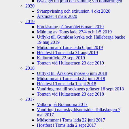
Byalaget till jobb och samling vid domarringen
2020
Svampvisning och exkursion 4 okt 2020
Årsmötet 4 mars 2020
2019
Föreläsning på årsmötet 6 mars 2019
Målning av Toms lada 27/4 och 1/5 2019
Utflykt till Gumlösa kyrka och Hälleberga backe
19 maj 2019
Midsommar i Toms lada 6 juni 2019
Höstfest i Toms lada 31 aug 2019
Kulturutflykt 22 sept 2019
Tomten vid Hultastenen 23 dec 2019
2018
Utflykt till Åraslövs mosse 6 juni 2018
Midsommar i Toms lada 22 juni 2018
Höstfest i Toms lada 1 sept 2018
Vandringarna till socknens gränser 16 sept 2018
Tomten vid Hultastenen 23 dec 2018
2017
Valborg på Brännorna 2017
Vandring i naturskyddsområdet Tollaskogen 7
maj 2017
Midsommar i Toms lada 22 juni 2017
Höstfest i Toms lada 2 sept 2017