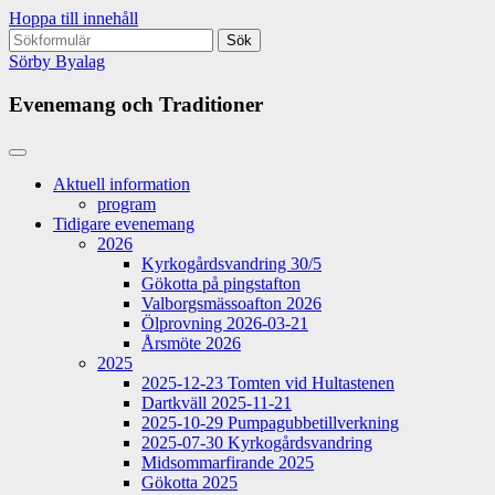
Hoppa till innehåll
Sök
efter:
Sörby Byalag
Evenemang och Traditioner
Aktuell information
program
Tidigare evenemang
2026
Kyrkogårdsvandring 30/5
Gökotta på pingstafton
Valborgsmässoafton 2026
Ölprovning 2026-03-21
Årsmöte 2026
2025
2025-12-23 Tomten vid Hultastenen
Dartkväll 2025-11-21
2025-10-29 Pumpagubbetillverkning
2025-07-30 Kyrkogårdsvandring
Midsommarfirande 2025
Gökotta 2025