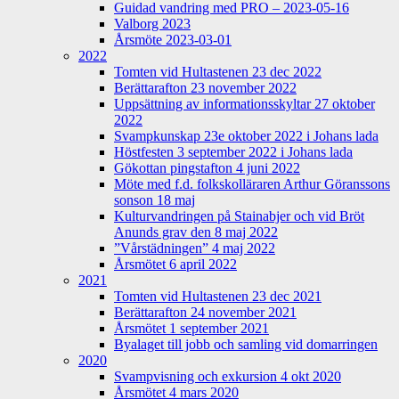
Guidad vandring med PRO – 2023-05-16
Valborg 2023
Årsmöte 2023-03-01
2022
Tomten vid Hultastenen 23 dec 2022
Berättarafton 23 november 2022
Uppsättning av informationsskyltar 27 oktober
2022
Svampkunskap 23e oktober 2022 i Johans lada
Höstfesten 3 september 2022 i Johans lada
Gökottan pingstafton 4 juni 2022
Möte med f.d. folkskolläraren Arthur Göranssons
sonson 18 maj
Kulturvandringen på Stainabjer och vid Bröt
Anunds grav den 8 maj 2022
”Vårstädningen” 4 maj 2022
Årsmötet 6 april 2022
2021
Tomten vid Hultastenen 23 dec 2021
Berättarafton 24 november 2021
Årsmötet 1 september 2021
Byalaget till jobb och samling vid domarringen
2020
Svampvisning och exkursion 4 okt 2020
Årsmötet 4 mars 2020