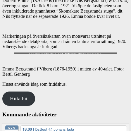
Dottern Emma (1876-1959) med make Nils Bergstrand (1867-1954)
övertog stugan. De fick 8 barn. 1921 friköpte de fastigheten som
även inkluderade grannhuset ”Skomakare Bergstrands stuga”, dit
Nils flyttade när de separerade 1926. Emma bodde kvar livet ut.
Markeringen på översiktskartan ovan motsvarar utsnittet på
nedanstående detaljkarta, som är från en lantmäteriförrättning 1920.
Vibergs backstuga är inringad.
Lantmäterikarta 1920. Vibergs stuga markerad.
Emma Bergstrand f Viberg (1876-1959) i mitten av 40-talet. Foto:
Bertil Genberg
Huset används idag som fritidshus.
Hitta hit
Kommande aktiviteter
AUG
18:00
Höstfest
@ Johans lada