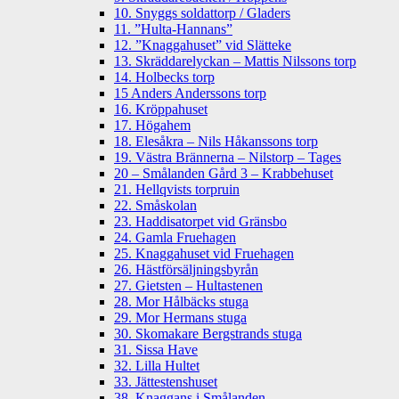
10. Snyggs soldattorp / Gladers
11. ”Hulta-Hannans”
12. ”Knaggahuset” vid Slätteke
13. Skräddarelyckan – Mattis Nilssons torp
14. Holbecks torp
15 Anders Anderssons torp
16. Kröppahuset
17. Högahem
18. Elesåkra – Nils Håkanssons torp
19. Västra Brännerna – Nilstorp – Tages
20 – Smålanden Gård 3 – Krabbehuset
21. Hellqvists torpruin
22. Småskolan
23. Haddisatorpet vid Gränsbo
24. Gamla Fruehagen
25. Knaggahuset vid Fruehagen
26. Hästförsäljningsbyrån
27. Gietsten – Hultastenen
28. Mor Hålbäcks stuga
29. Mor Hermans stuga
30. Skomakare Bergstrands stuga
31. Sissa Have
32. Lilla Hultet
33. Jättestenshuset
38. Knaggans i Smålanden