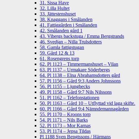
31. Sissa Have
32. Lilla Hultet
33. Jättestenshuset
38. Knaggans i Smålanden
41. Fattiggården i Smålanden
42. Smålanden gård 1
43. Vibergs backstuga / Emma Bergstrands
46. Svedjan – Nilla Trulsdotters
58. Gamla fattigstugan
59. Gård 12 & 13
61. Rosengrens torp
62. Pl 1123 – Timmermanshuset – Vilan
63. Pl 1137 – Urmakare Söderbergs
64. Pl 1138 – Elna Abrahamsdotters gård
57. Pl 1156 – Gård 9:3 Anders Johnssons
56. Pl 1155 – Ljungbecks
49. Pl 1158 – Gård 9:7 Nils Nilssons
51. Pl 1162 – Telefonstationen
50. Pl 1163 – Gård 10 – Utflyttad vid laga skifte.
60. Pl 1166 – Gård 9:4 Nämndemannagården
55. Pl 1170 – Kroons torp
54. Pl 1171 – Nils Barks
52. Pl 1173 – Mor Karnas
53. Pl 1174 – Jepsa Tildas
Pl 1188 Sven Bengtssons / Härmans