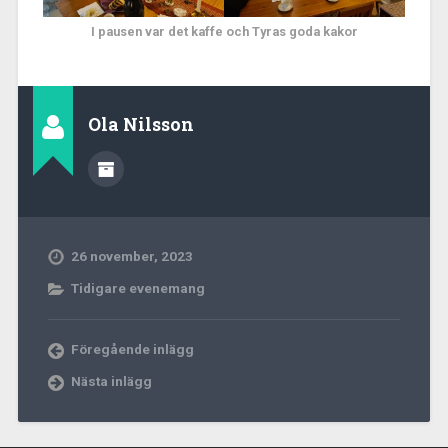
I pausen var det kaffe och Tyras goda kakor
Ola Nilsson
26 november, 2023
Tidigare evenemang
Föregående inlägg
Nästa inlägg