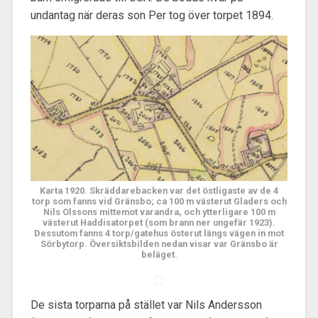
undantag när deras son Per tog över torpet 1894.
Karta 1920. Skräddarebacken var det östligaste av de 4
torp som fanns vid Gränsbo; ca 100 m västerut Gladers och
Nils Olssons mittemot varandra, och ytterligare 100 m
västerut Haddisatorpet (som brann ner ungefär 1923).
Dessutom fanns 4 torp/gatehus österut längs vägen in mot
Sörbytorp. Översiktsbilden nedan visar var Gränsbo är
beläget.
De sista torparna på stället var Nils Andersson