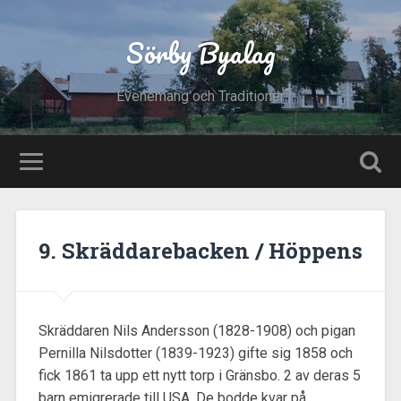
Sörby Byalag
Evenemang och Traditioner
9. Skräddarebacken / Höppens
Skräddaren Nils Andersson (1828-1908) och pigan
Pernilla Nilsdotter (1839-1923) gifte sig 1858 och
fick 1861 ta upp ett nytt torp i Gränsbo. 2 av deras 5
barn emigrerade till USA. De bodde kvar på