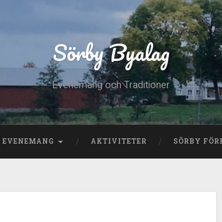
Sörby Byalag
Evenemang och Traditioner
E EVENEMANG
AKTIVITETER
SÖRBY FÖR