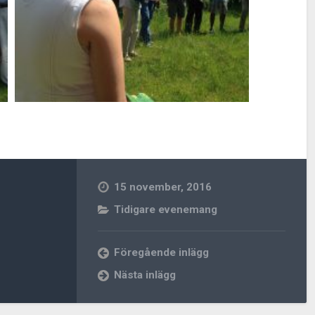
15 november, 2016
Tidigare evenemang
Föregående inlägg
Nästa inlägg