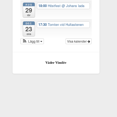
AUG
18:00
Höstfest
@ Johans lada
29
lör
DEC
17:30
Tomten vid Hultastenen
23
ons
Lägg till
Visa kalender
Väder Vinslöv