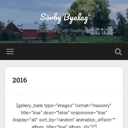
Sörby Byalag
Evenemang och Traditioner
2016
[gallery_bank type=”images” format=”masonry”
title=”true” desc=”false” responsive=”true”
display=”all” sort_by=”random” animation_effect=””
album_title=”true” album_id=”2″]