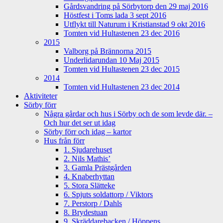
Gårdsvandring på Sörbytorp den 29 maj 2016
Höstfest i Toms lada 3 sept 2016
Utflykt till Naturum i Kristianstad 9 okt 2016
Tomten vid Hultastenen 23 dec 2016
2015
Valborg på Brännorna 2015
Underlidarundan 10 Maj 2015
Tomten vid Hultastenen 23 dec 2015
2014
Tomten vid Hultastenen 23 dec 2014
Aktiviteter
Sörby förr
Några gårdar och hus i Sörby och de som levde där. –
Och hur det ser ut idag
Sörby förr och idag – kartor
Hus från förr
1. Sjudarehuset
2. Nils Mathis’
3. Gamla Prästgården
4. Knaberhyttan
5. Stora Slätteke
6. Spjuts soldattorp / Viktors
7. Perstorp / Dahls
8. Brydestuan
9. Skräddarebacken / Höppens