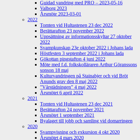
Guidad vandring med PRO – 2023-05-16
Valborg 2023
Årsmöte 2023-03-01
2022
Tomten vid Hultastenen 23 dec 2022
Berättarafton 23 november 2022
Uppsättning av informationsskyltar 27 oktober
2022
Svampkunskap 23e oktober 2022 i Johans lada
Höstfesten 3 september 2022 i Johans lada
Gökottan pingstafton 4 juni 2022
Möte med f.d. folkskolläraren Arthur Göranssons
sonson 18 maj
Kulturvandringen på Stainabjer och vid Bröt
Anunds grav den 8 maj 2022
”Vårstädningen” 4 maj 2022
Årsmötet 6 april 2022
2021
Tomten vid Hultastenen 23 dec 2021
Berättarafton 24 november 2021
Årsmötet 1 september 2021
Byalaget till jobb och samling vid domarringen
2020
Svampvisning och exkursion 4 okt 2020
Årsmötet 4 mars 2020