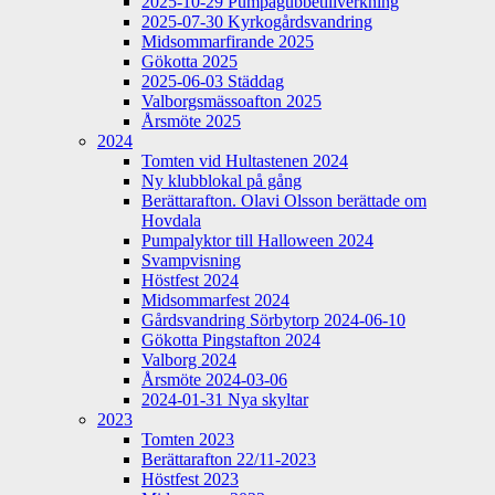
2025-10-29 Pumpagubbetillverkning
2025-07-30 Kyrkogårdsvandring
Midsommarfirande 2025
Gökotta 2025
2025-06-03 Städdag
Valborgsmässoafton 2025
Årsmöte 2025
2024
Tomten vid Hultastenen 2024
Ny klubblokal på gång
Berättarafton. Olavi Olsson berättade om
Hovdala
Pumpalyktor till Halloween 2024
Svampvisning
Höstfest 2024
Midsommarfest 2024
Gårdsvandring Sörbytorp 2024-06-10
Gökotta Pingstafton 2024
Valborg 2024
Årsmöte 2024-03-06
2024-01-31 Nya skyltar
2023
Tomten 2023
Berättarafton 22/11-2023
Höstfest 2023