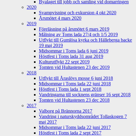
Byalaget till jobb och samling vid domarringen
2020
Svampvisning och exkursion 4 okt 2020
Årsmötet 4 mars 2020
2019
Föreläsning på årsmötet 6 mars 2019
Målning av Toms lada 27/4 och 1/5 2019
Utflykt till Gumlösa kyrka och Hälleberga backe
19 maj 2019
Midsommar i Toms lada 6 juni 2019
Höstfest i Toms lada 31 aug 2019
Kulturutflykt 22 sept 2019
Tomten vid Hultastenen 23 dec 2019
2018
Utflykt till Åraslövs mosse 6 juni 2018
Midsommar i Toms lada 22 juni 2018
Höstfest i Toms lada 1 sept 2018
Vandringarna till socknens gränser 16 sept 2018
Tomten vid Hultastenen 23 dec 2018
2017
Valborg på Brännorna 2017
Vandring i naturskyddsområdet Tollaskogen 7
maj 2017
Midsommar i Toms lada 22 juni 2017
Höstfest i Toms lada 2 sept 2017