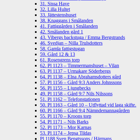
31. Sissa Have
32. Lilla Hultet
33. Jättestenshuset
38. Knaggans i Smålanden
41. Fattiggården i Smålanden
42. Smålanden gård 1
43. Vibergs backstuga / Emma Bergstrands
46. Svedjan – Nilla Trulsdotters
58. Gamla fattigstugan
59. Gård 12 & 13
61. Rosengrens torp
62. Pl 1123 – Timmermanshuset – Vilan
63. Pl 1137 – Urmakare Söderbergs
64. Pl 1138 – Elna Abrahamsdotters gård
57. Pl 1156 – Gård 9:3 Anders Johnssons
56. Pl 1155 – Ljungbecks
49. Pl 1158 – Gård 9:7 Nils Nilssons
51. Pl 1162 – Telefonstationen
50. Pl 1163 – Gård 10 – Utflyttad vid laga skifte.
60. Pl 1166 – Gård 9:4 Nämndemannagården
55. Pl 1170 – Kroons torp
54. Pl 1171 – Nils Barks
52. Pl 1173 – Mor Karnas
53. Pl 1174 – Jepsa Tildas
Pl 1188 Sven Bengtssons / Härmans