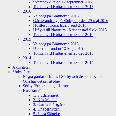
Svampexkursion 17 september 2017
Tomten vid Hultastenen 23 dec 2017
2016
Valborg på Brännorna 2016
Gårdsvandring på Sörbytorp den 29 maj 2016
Höstfest i Toms lada 3 sept 2016
Utflykt till Naturum i Kristianstad 9 okt 2016
Tomten vid Hultastenen 23 dec 2016
2015
Valborg på Brännorna 2015
Underlidarundan 10 Maj 2015
Tomten vid Hultastenen 23 dec 2015
2014
Tomten vid Hultastenen 23 dec 2014
Aktiviteter
Sörby förr
Några gårdar och hus i Sörby och de som levde där. –
Och hur det ser ut idag
Sörby förr och idag – kartor
Hus från förr
1. Sjudarehuset
2. Nils Mathis’
3. Gamla Prästgården
4. Knaberhyttan
5. Stora Slätteke