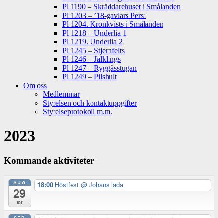
Pl 1190 – Skräddarehuset i Smålanden
Pl 1203 – ’18-gavlars Pers’
Pl 1204. Kronkvists i Smålanden
Pl 1218 – Underlia 1
Pl 1219. Underlia 2
Pl 1245 – Stjernfelts
Pl 1246 – Jalklings
Pl 1247 – Ryggåsstugan
Pl 1249 – Pilshult
Om oss
Medlemmar
Styrelsen och kontaktuppgifter
Styrelseprotokoll m.m.
2023
Kommande aktiviteter
AUG
18:00
Höstfest
@ Johans lada
29
lör
SEP