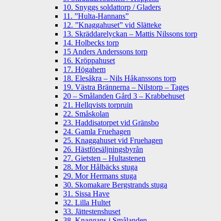
10. Snyggs soldattorp / Gladers
11. ”Hulta-Hannans”
12. ”Knaggahuset” vid Slätteke
13. Skräddarelyckan – Mattis Nilssons torp
14. Holbecks torp
15 Anders Anderssons torp
16. Kröppahuset
17. Högahem
18. Elesåkra – Nils Håkanssons torp
19. Västra Brännerna – Nilstorp – Tages
20 – Smålanden Gård 3 – Krabbehuset
21. Hellqvists torpruin
22. Småskolan
23. Haddisatorpet vid Gränsbo
24. Gamla Fruehagen
25. Knaggahuset vid Fruehagen
26. Hästförsäljningsbyrån
27. Gietsten – Hultastenen
28. Mor Hålbäcks stuga
29. Mor Hermans stuga
30. Skomakare Bergstrands stuga
31. Sissa Have
32. Lilla Hultet
33. Jättestenshuset
38. Knaggans i Smålanden