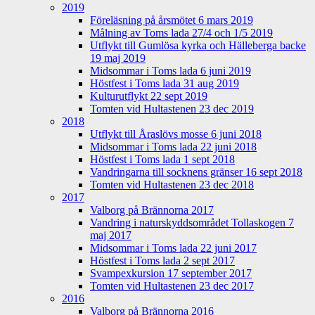
2019
Föreläsning på årsmötet 6 mars 2019
Målning av Toms lada 27/4 och 1/5 2019
Utflykt till Gumlösa kyrka och Hälleberga backe
19 maj 2019
Midsommar i Toms lada 6 juni 2019
Höstfest i Toms lada 31 aug 2019
Kulturutflykt 22 sept 2019
Tomten vid Hultastenen 23 dec 2019
2018
Utflykt till Åraslövs mosse 6 juni 2018
Midsommar i Toms lada 22 juni 2018
Höstfest i Toms lada 1 sept 2018
Vandringarna till socknens gränser 16 sept 2018
Tomten vid Hultastenen 23 dec 2018
2017
Valborg på Brännorna 2017
Vandring i naturskyddsområdet Tollaskogen 7
maj 2017
Midsommar i Toms lada 22 juni 2017
Höstfest i Toms lada 2 sept 2017
Svampexkursion 17 september 2017
Tomten vid Hultastenen 23 dec 2017
2016
Valborg på Brännorna 2016