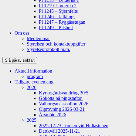
Pl 1218 – Underlia 1
Pl 1219. Underlia 2
Pl 1245 – Stjernfelts
Pl 1246 – Jalklings
Pl 1247 – Ryggåsstugan
Pl 1249 – Pilshult
Om oss
Medlemmar
Styrelsen och kontaktuppgifter
Styrelseprotokoll m.m.
Slå på/av sökfält
Aktuell information
program
Tidigare evenemang
2026
Kyrkogårdsvandring 30/5
Gökotta på pingstafton
Valborgsmässoafton 2026
Ölprovning 2026-03-21
Årsmöte 2026
2025
2025-12-23 Tomten vid Hultastenen
Dartkväll 2025-11-21