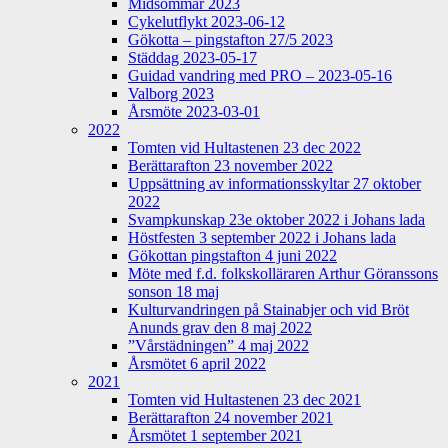
Midsommar 2023
Cykelutflykt 2023-06-12
Gökotta – pingstafton 27/5 2023
Städdag 2023-05-17
Guidad vandring med PRO – 2023-05-16
Valborg 2023
Årsmöte 2023-03-01
2022
Tomten vid Hultastenen 23 dec 2022
Berättarafton 23 november 2022
Uppsättning av informationsskyltar 27 oktober
2022
Svampkunskap 23e oktober 2022 i Johans lada
Höstfesten 3 september 2022 i Johans lada
Gökottan pingstafton 4 juni 2022
Möte med f.d. folkskolläraren Arthur Göranssons
sonson 18 maj
Kulturvandringen på Stainabjer och vid Bröt
Anunds grav den 8 maj 2022
”Vårstädningen” 4 maj 2022
Årsmötet 6 april 2022
2021
Tomten vid Hultastenen 23 dec 2021
Berättarafton 24 november 2021
Årsmötet 1 september 2021