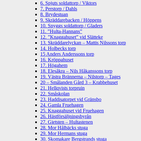
6. Spjuts soldattorp / Viktors
7. Perstorp / Dahls
8. Brydestuan
9. Skräddarebacken / Höppens
10. Snyggs soldattorp / Gladers
11. ”Hulta-Hannans”
12. ”Knaggahuset” vid Slätteke
13. Skräddarelyckan – Mattis Nilssons torp
14. Holbecks torp
15 Anders Anderssons torp
16. Kröppahuset
17. Högahem
18. Elesåkra – Nils Håkanssons torp
19. Västra Brännerna – Nilstorp – Tages
20 – Smålanden Gård 3 – Krabbehuset
21. Hellqvists torpruin
22. Småskolan
23. Haddisatorpet vid Gränsbo
24. Gamla Fruehagen
25. Knaggahuset vid Fruehagen
26. Hästförsäljningsbyrån
27. Gietsten – Hultastenen
28. Mor Hålbäcks stuga
29. Mor Hermans stuga
30. Skomakare Bergstrands stuga