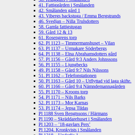
41. Fattiggården i Smålanden
42. Smålanden gård 1
43. Vibergs backstuga / Emma Bergstrands
46. Svedjan – Nilla Trulsdotters
58. Gamla fattigstugan
59. Gård 12 & 13
61. Rosengrens torp
62. Pl 1123 – Timmermanshuset – Vilan
63. Pl 1137 – Urmakare Söderbergs
64. Pl 1138 – Elna Abrahamsdotters gård
57. Pl 1156 – Gård 9:3 Anders Johnssons
56. Pl 1155 – Ljungbecks
49. Pl 1158 – Gård 9:7 Nils Nilssons
51. Pl 1162 – Telefonstationen
50. Pl 1163 – Gård 10 – Utflyttad vid laga skifte.
60. Pl 1166 – Gård 9:4 Nämndemannagården
55. Pl 1170 – Kroons torp
54. Pl 1171 – Nils Barks
52. Pl 1173 – Mor Karnas
53. Pl 1174 – Jepsa Tildas
Pl 1188 Sven Bengtssons / Härmans
Pl 1190 – Skräddarehuset i Smålanden
Pl 1203 – ’18-gavlars Pers’
Pl 1204. Kronkvists i Smålanden