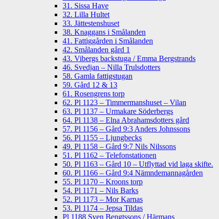
31. Sissa Have
32. Lilla Hultet
33. Jättestenshuset
38. Knaggans i Smålanden
41. Fattiggården i Smålanden
42. Smålanden gård 1
43. Vibergs backstuga / Emma Bergstrands
46. Svedjan – Nilla Trulsdotters
58. Gamla fattigstugan
59. Gård 12 & 13
61. Rosengrens torp
62. Pl 1123 – Timmermanshuset – Vilan
63. Pl 1137 – Urmakare Söderbergs
64. Pl 1138 – Elna Abrahamsdotters gård
57. Pl 1156 – Gård 9:3 Anders Johnssons
56. Pl 1155 – Ljungbecks
49. Pl 1158 – Gård 9:7 Nils Nilssons
51. Pl 1162 – Telefonstationen
50. Pl 1163 – Gård 10 – Utflyttad vid laga skifte.
60. Pl 1166 – Gård 9:4 Nämndemannagården
55. Pl 1170 – Kroons torp
54. Pl 1171 – Nils Barks
52. Pl 1173 – Mor Karnas
53. Pl 1174 – Jepsa Tildas
Pl 1188 Sven Bengtssons / Härmans