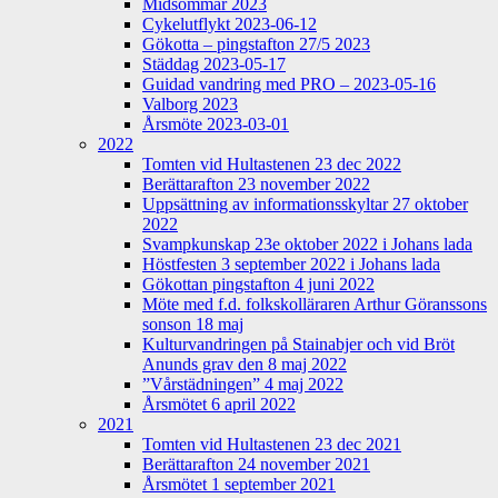
Midsommar 2023
Cykelutflykt 2023-06-12
Gökotta – pingstafton 27/5 2023
Städdag 2023-05-17
Guidad vandring med PRO – 2023-05-16
Valborg 2023
Årsmöte 2023-03-01
2022
Tomten vid Hultastenen 23 dec 2022
Berättarafton 23 november 2022
Uppsättning av informationsskyltar 27 oktober
2022
Svampkunskap 23e oktober 2022 i Johans lada
Höstfesten 3 september 2022 i Johans lada
Gökottan pingstafton 4 juni 2022
Möte med f.d. folkskolläraren Arthur Göranssons
sonson 18 maj
Kulturvandringen på Stainabjer och vid Bröt
Anunds grav den 8 maj 2022
”Vårstädningen” 4 maj 2022
Årsmötet 6 april 2022
2021
Tomten vid Hultastenen 23 dec 2021
Berättarafton 24 november 2021
Årsmötet 1 september 2021