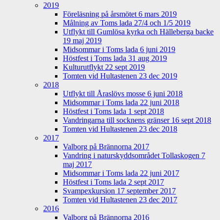
2019
Föreläsning på årsmötet 6 mars 2019
Målning av Toms lada 27/4 och 1/5 2019
Utflykt till Gumlösa kyrka och Hälleberga backe
19 maj 2019
Midsommar i Toms lada 6 juni 2019
Höstfest i Toms lada 31 aug 2019
Kulturutflykt 22 sept 2019
Tomten vid Hultastenen 23 dec 2019
2018
Utflykt till Åraslövs mosse 6 juni 2018
Midsommar i Toms lada 22 juni 2018
Höstfest i Toms lada 1 sept 2018
Vandringarna till socknens gränser 16 sept 2018
Tomten vid Hultastenen 23 dec 2018
2017
Valborg på Brännorna 2017
Vandring i naturskyddsområdet Tollaskogen 7
maj 2017
Midsommar i Toms lada 22 juni 2017
Höstfest i Toms lada 2 sept 2017
Svampexkursion 17 september 2017
Tomten vid Hultastenen 23 dec 2017
2016
Valborg på Brännorna 2016