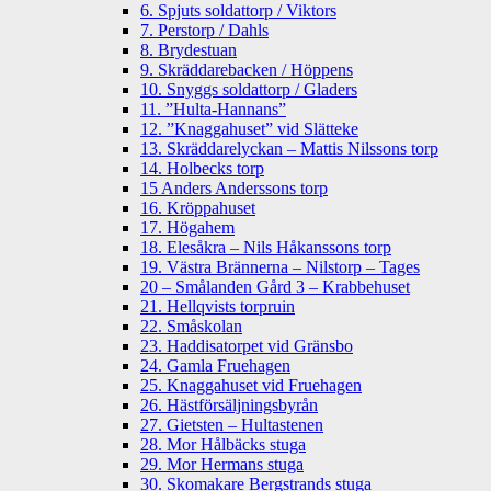
6. Spjuts soldattorp / Viktors
7. Perstorp / Dahls
8. Brydestuan
9. Skräddarebacken / Höppens
10. Snyggs soldattorp / Gladers
11. ”Hulta-Hannans”
12. ”Knaggahuset” vid Slätteke
13. Skräddarelyckan – Mattis Nilssons torp
14. Holbecks torp
15 Anders Anderssons torp
16. Kröppahuset
17. Högahem
18. Elesåkra – Nils Håkanssons torp
19. Västra Brännerna – Nilstorp – Tages
20 – Smålanden Gård 3 – Krabbehuset
21. Hellqvists torpruin
22. Småskolan
23. Haddisatorpet vid Gränsbo
24. Gamla Fruehagen
25. Knaggahuset vid Fruehagen
26. Hästförsäljningsbyrån
27. Gietsten – Hultastenen
28. Mor Hålbäcks stuga
29. Mor Hermans stuga
30. Skomakare Bergstrands stuga