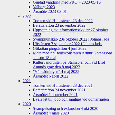
Guidad vandring med PRO – 2023-05-16
Valborg 2023
Årsmöte 2023-03-01
2022
Tomten vid Hultastenen 23 dec 2022
Berättarafton 23 november 2022
Uppsättning av informationsskyltar 27 oktober
2022
Svampkunskap 23e oktober 2022 i Johans lada
Höstfesten 3 september 2022 i Johans lada
Gökottan pingstafton 4 juni 2022
Möte med f.d. folkskolläraren Arthur Göranssons
sonson 18 maj
Kulturvandringen på Stainabjer och vid Bröt
Anunds grav den 8 maj 2022
”Vårstädningen” 4 maj 2022
Årsmötet 6 april 2022
2021
Tomten vid Hultastenen 23 dec 2021
Berättarafton 24 november 2021
Årsmötet 1 september 2021
Byalaget till jobb och samling vid domarringen
2020
Svampvisning och exkursion 4 okt 2020
Årsmötet 4 mars 2020