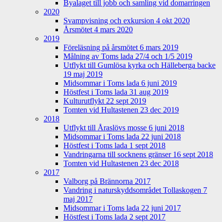
Byalaget till jobb och samling vid domarringen
2020
Svampvisning och exkursion 4 okt 2020
Årsmötet 4 mars 2020
2019
Föreläsning på årsmötet 6 mars 2019
Målning av Toms lada 27/4 och 1/5 2019
Utflykt till Gumlösa kyrka och Hälleberga backe
19 maj 2019
Midsommar i Toms lada 6 juni 2019
Höstfest i Toms lada 31 aug 2019
Kulturutflykt 22 sept 2019
Tomten vid Hultastenen 23 dec 2019
2018
Utflykt till Åraslövs mosse 6 juni 2018
Midsommar i Toms lada 22 juni 2018
Höstfest i Toms lada 1 sept 2018
Vandringarna till socknens gränser 16 sept 2018
Tomten vid Hultastenen 23 dec 2018
2017
Valborg på Brännorna 2017
Vandring i naturskyddsområdet Tollaskogen 7
maj 2017
Midsommar i Toms lada 22 juni 2017
Höstfest i Toms lada 2 sept 2017