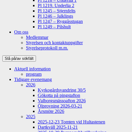
Pl 1218 – Underlia 1
Pl 1219. Underlia 2
Pl 1245 – Stjernfelts
Pl 1246 – Jalklings
Pl 1247 – Ryggåsstugan
Pl 1249 – Pilshult
Om oss
Medlemmar
Styrelsen och kontaktuppgifter
Styrelseprotokoll m.m.
Slå på/av sökfält
Aktuell information
program
Tidigare evenemang
2026
Kyrkogårdsvandring 30/5
Gökotta på pingstafton
Valborgsmässoafton 2026
Ölprovning 2026-03-21
Årsmöte 2026
2025
2025-12-23 Tomten vid Hultastenen
Dartkväll 2025-11-21