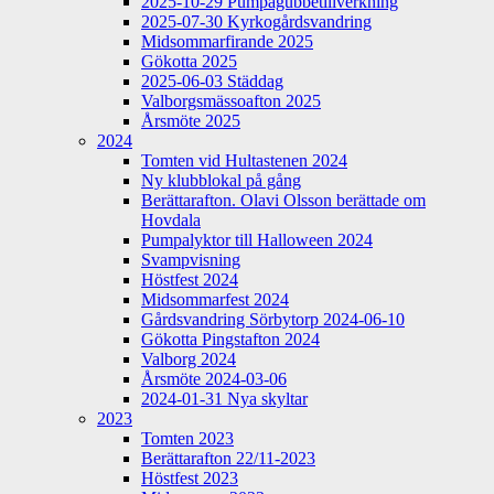
2025-10-29 Pumpagubbetillverkning
2025-07-30 Kyrkogårdsvandring
Midsommarfirande 2025
Gökotta 2025
2025-06-03 Städdag
Valborgsmässoafton 2025
Årsmöte 2025
2024
Tomten vid Hultastenen 2024
Ny klubblokal på gång
Berättarafton. Olavi Olsson berättade om
Hovdala
Pumpalyktor till Halloween 2024
Svampvisning
Höstfest 2024
Midsommarfest 2024
Gårdsvandring Sörbytorp 2024-06-10
Gökotta Pingstafton 2024
Valborg 2024
Årsmöte 2024-03-06
2024-01-31 Nya skyltar
2023
Tomten 2023
Berättarafton 22/11-2023
Höstfest 2023