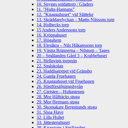
10. Snyggs soldattorp / Gladers
11. ”Hulta-Hannans”
12. ”Knaggahuset” vid Slätteke
13. Skräddarelyckan – Mattis Nilssons torp
14. Holbecks torp
15 Anders Anderssons torp
16. Kröppahuset
17. Högahem
18. Elesåkra – Nils Håkanssons torp
19. Västra Brännerna – Nilstorp – Tages
20 – Smålanden Gård 3 – Krabbehuset
21. Hellqvists torpruin
22. Småskolan
23. Haddisatorpet vid Gränsbo
24. Gamla Fruehagen
25. Knaggahuset vid Fruehagen
26. Hästförsäljningsbyrån
27. Gietsten – Hultastenen
28. Mor Hålbäcks stuga
29. Mor Hermans stuga
30. Skomakare Bergstrands stuga
31. Sissa Have
32. Lilla Hultet
33. Jättestenshuset
38. Knaggans i Smålanden