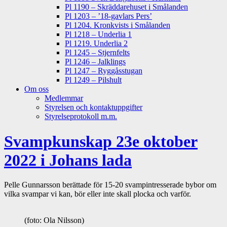
Pl 1190 – Skräddarehuset i Smålanden
Pl 1203 – ’18-gavlars Pers’
Pl 1204. Kronkvists i Smålanden
Pl 1218 – Underlia 1
Pl 1219. Underlia 2
Pl 1245 – Stjernfelts
Pl 1246 – Jalklings
Pl 1247 – Ryggåsstugan
Pl 1249 – Pilshult
Om oss
Medlemmar
Styrelsen och kontaktuppgifter
Styrelseprotokoll m.m.
Svampkunskap 23e oktober
2022 i Johans lada
Pelle Gunnarsson berättade för 15-20 svampintresserade bybor om
vilka svampar vi kan, bör eller inte skall plocka och varför.
(foto: Ola Nilsson)