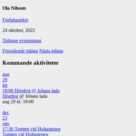
Ola Nilsson
Författararkiv
24 oktober, 2022
Tidigare evenemang
Föregående inlägg
Nästa inlägg
Kommande aktiviteter
aug
29
lör
18:00
Höstfest
@ Johans lada
Höstfest
@ Johans lada
aug 29 kl. 18:00
dec
23
ons
17:30
Tomten vid Hultastenen
Tomten vid Hultastenen