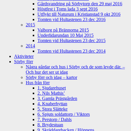
Gårdsvandring på Sörbytorp den 29 maj 2016
Höstfest i Toms lada 3 sept 2016
Utflykt till Naturum i Kristianstad 9 okt 2016
Tomten vid Hultastenen 23 dec 2016
2015
Valborg på Brännorna 2015
Underlidarundan 10 Maj 2015
Tomten vid Hultastenen 23 dec 2015
2014
Tomten vid Hultastenen 23 dec 2014
Aktiviteter
Sörby förr
Några gårdar och hus i Sörby och de som levde där. –
Och hur det ser ut idag
Sörby förr och idag – kartor
Hus från förr
1. Sjudarehuset
2. Nils Mathis’
3. Gamla Prästgården
4. Knaberhyttan
5. Stora Slätteke
6. Spjuts soldattorp / Viktors
7. Perstorp / Dahls
8. Brydestuan
9. Skräddarebacken / Höppens