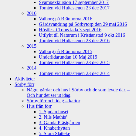
Svampexkursion 17 september 2017
Tomten vid Hultastenen 23 dec 2017
2016
Valborg på Brännorna 2016
Gårdsvandring på Sörbytorp den 29 maj 2016
Höstfest i Toms lada 3 sept 2016
Utflykt till Naturum i Kristianstad 9 okt 2016
Tomten vid Hultastenen 23 dec 2016
2015
Valborg på Brännorna 2015
Underlidarundan 10 Maj 2015
Tomten vid Hultastenen 23 dec 2015
2014
Tomten vid Hultastenen 23 dec 2014
Aktiviteter
Sörby förr
Några gårdar och hus i Sörby och de som levde där. –
Och hur det ser ut idag
Sörby förr och idag – kartor
Hus från förr
1. Sjudarehuset
2. Nils Mathis’
3. Gamla Prästgården
4. Knaberhyttan
5. Stora Slätteke