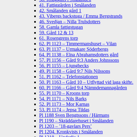
41. Fattiggården i Smålanden
42. Smålanden gård 1
43. Vibergs backstuga / Emma Bergstrands
46. Svedjan – Nilla Trulsdotters
58. Gamla fattigstugan
59. Gård 12 & 13
61. Rosengrens torp
62. Pl 1123 – Timmermanshuset – Vilan
63. Pl 1137 – Urmakare Söderbergs
64. Pl 1138 – Elna Abrahamsdotters gård
57. Pl 1156 – Gård 9:3 Anders Johnssons
56. Pl 1155 – Ljungbecks
49. Pl 1158 – Gård 9:7 Nils Nilssons
51. Pl 1162 – Telefonstationen
50. Pl 1163 – Gård 10 – Utflyttad vid laga skifte.
60. Pl 1166 – Gård 9:4 Nämndemannagården
55. Pl 1170 – Kroons torp
54. Pl 1171 – Nils Barks
52. Pl 1173 – Mor Karnas
53. Pl 1174 – Jepsa Tildas
Pl 1188 Sven Bengtssons / Härmans
Pl 1190 – Skräddarehuset i Smålanden
Pl 1203 – ’18-gavlars Pers’
Pl 1204. Kronkvists i Smålanden