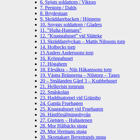
6. Spjuts soldattorp / Viktors
7. Perstorp / Dahls
8. Brydestuan
9. Skräddarebacken / Höppens
10. Snyggs soldattorp / Gladers
11. ”Hulta-Hannans”
12. ”Knaggahuset” vid Slätteke
13. Skräddarelyckan – Mattis Nilssons torp
14. Holbecks torp
15 Anders Anderssons torp
16. Kröppahuset
17. Högahem
18. Elesåkra – Nils Håkanssons torp
19. Västra Brännerna – Nilstorp – Tages
20 – Smålanden Gård 3 – Krabbehuset
21. Hellqvists torpruin
22. Småskolan
23. Haddisatorpet vid Gränsbo
24. Gamla Fruehagen
25. Knaggahuset vid Fruehagen
26. Hästförsäljningsbyrån
27. Gietsten – Hultastenen
28. Mor Hålbäcks stuga
29. Mor Hermans stuga
30. Skomakare Bergstrands stuga