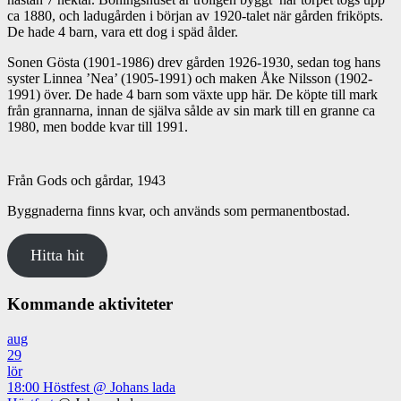
ca 1880, och ladugården i början av 1920-talet när gården friköpts.
De hade 4 barn, vara ett dog i späd ålder.
Sonen Gösta (1901-1986) drev gården 1926-1930, sedan tog hans
syster Linnea ’Nea’ (1905-1991) och maken Åke Nilsson (1902-
1991) över. De hade 4 barn som växte upp här. De köpte till mark
från grannarna, innan de själva sålde av sin mark till en granne ca
1980, men bodde kvar till 1991.
Från Gods och gårdar, 1943
Byggnaderna finns kvar, och används som permanentbostad.
Hitta hit
Kommande aktiviteter
aug
29
lör
18:00
Höstfest
@ Johans lada