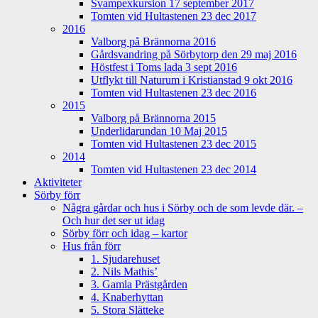
Svampexkursion 17 september 2017
Tomten vid Hultastenen 23 dec 2017
2016
Valborg på Brännorna 2016
Gårdsvandring på Sörbytorp den 29 maj 2016
Höstfest i Toms lada 3 sept 2016
Utflykt till Naturum i Kristianstad 9 okt 2016
Tomten vid Hultastenen 23 dec 2016
2015
Valborg på Brännorna 2015
Underlidarundan 10 Maj 2015
Tomten vid Hultastenen 23 dec 2015
2014
Tomten vid Hultastenen 23 dec 2014
Aktiviteter
Sörby förr
Några gårdar och hus i Sörby och de som levde där. –
Och hur det ser ut idag
Sörby förr och idag – kartor
Hus från förr
1. Sjudarehuset
2. Nils Mathis’
3. Gamla Prästgården
4. Knaberhyttan
5. Stora Slätteke