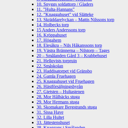
10. Snyggs soldattorp / Gladers
11. ”Hulta-Hannans”
12. ”Knaggahuset” vid Slätteke
13. Skräddarelyckan – Mattis Nilssons torp
14. Holbecks torp
15 Anders Anderssons torp
16. Kröppahuset
17. Högahem
18. Elesåkra – Nils Håkanssons torp
19. Västra Brännerna – Nilstorp – Tages
20 – Smålanden Gård 3 – Krabbehuset
21. Hellqvists torpruin
22. Småskolan
23. Haddisatorpet vid Gränsbo
24. Gamla Fruehagen
25. Knaggahuset vid Fruehagen
26. Hästförsäljningsbyrån
27. Gietsten – Hultastenen
28. Mor Hålbäcks stuga
29. Mor Hermans stuga
30. Skomakare Bergstrands stuga
31. Sissa Have
32. Lilla Hultet
33. Jättestenshuset
38. Knaggans i Smålanden