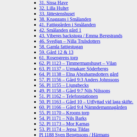
31. Sissa Have
32. Lilla Hultet
33. Jättestenshuset
38. Knaggans i Smålanden
41. Fattiggården i Smålanden
42. Smålanden gård 1
43. Vibergs backstuga / Emma Bergstrands
46. Svedjan – Nilla Trulsdotters
58. Gamla fattigstugan
59. Gård 12 & 13
61. Rosengrens torp
62. Pl 1123 – Timmermanshuset – Vilan
63. Pl 1137 – Urmakare Söderbergs
64. Pl 1138 – Elna Abrahamsdotters gård
57. Pl 1156 – Gård 9:3 Anders Johnssons
56. Pl 1155 – Ljungbecks
49. Pl 1158 – Gård 9:7 Nils Nilssons
51. Pl 1162 – Telefonstationen
50. Pl 1163 – Gård 10 – Utflyttad vid laga skifte.
60. Pl 1166 – Gård 9:4 Nämndemannagården
55. Pl 1170 – Kroons torp
54. Pl 1171 – Nils Barks
52. Pl 1173 – Mor Karnas
53. Pl 1174 – Jepsa Tildas
Pl 1188 Sven Bengtssons / Härmans