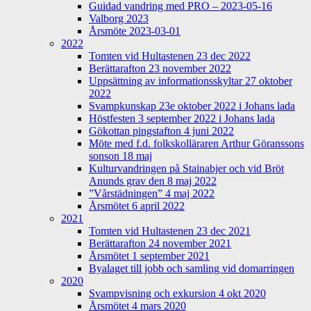
Guidad vandring med PRO – 2023-05-16
Valborg 2023
Årsmöte 2023-03-01
2022
Tomten vid Hultastenen 23 dec 2022
Berättarafton 23 november 2022
Uppsättning av informationsskyltar 27 oktober
2022
Svampkunskap 23e oktober 2022 i Johans lada
Höstfesten 3 september 2022 i Johans lada
Gökottan pingstafton 4 juni 2022
Möte med f.d. folkskolläraren Arthur Göranssons
sonson 18 maj
Kulturvandringen på Stainabjer och vid Bröt
Anunds grav den 8 maj 2022
”Vårstädningen” 4 maj 2022
Årsmötet 6 april 2022
2021
Tomten vid Hultastenen 23 dec 2021
Berättarafton 24 november 2021
Årsmötet 1 september 2021
Byalaget till jobb och samling vid domarringen
2020
Svampvisning och exkursion 4 okt 2020
Årsmötet 4 mars 2020