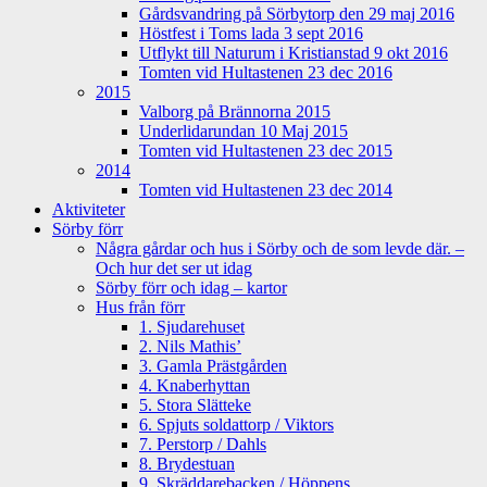
Gårdsvandring på Sörbytorp den 29 maj 2016
Höstfest i Toms lada 3 sept 2016
Utflykt till Naturum i Kristianstad 9 okt 2016
Tomten vid Hultastenen 23 dec 2016
2015
Valborg på Brännorna 2015
Underlidarundan 10 Maj 2015
Tomten vid Hultastenen 23 dec 2015
2014
Tomten vid Hultastenen 23 dec 2014
Aktiviteter
Sörby förr
Några gårdar och hus i Sörby och de som levde där. –
Och hur det ser ut idag
Sörby förr och idag – kartor
Hus från förr
1. Sjudarehuset
2. Nils Mathis’
3. Gamla Prästgården
4. Knaberhyttan
5. Stora Slätteke
6. Spjuts soldattorp / Viktors
7. Perstorp / Dahls
8. Brydestuan
9. Skräddarebacken / Höppens