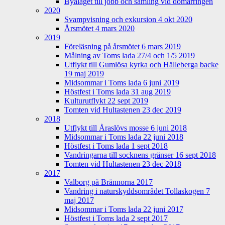
Byalaget till jobb och samling vid domarringen
2020
Svampvisning och exkursion 4 okt 2020
Årsmötet 4 mars 2020
2019
Föreläsning på årsmötet 6 mars 2019
Målning av Toms lada 27/4 och 1/5 2019
Utflykt till Gumlösa kyrka och Hälleberga backe
19 maj 2019
Midsommar i Toms lada 6 juni 2019
Höstfest i Toms lada 31 aug 2019
Kulturutflykt 22 sept 2019
Tomten vid Hultastenen 23 dec 2019
2018
Utflykt till Åraslövs mosse 6 juni 2018
Midsommar i Toms lada 22 juni 2018
Höstfest i Toms lada 1 sept 2018
Vandringarna till socknens gränser 16 sept 2018
Tomten vid Hultastenen 23 dec 2018
2017
Valborg på Brännorna 2017
Vandring i naturskyddsområdet Tollaskogen 7
maj 2017
Midsommar i Toms lada 22 juni 2017
Höstfest i Toms lada 2 sept 2017