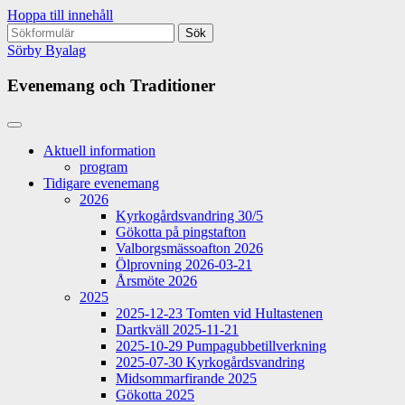
Hoppa till innehåll
Sök
efter:
Sörby Byalag
Evenemang och Traditioner
Aktuell information
program
Tidigare evenemang
2026
Kyrkogårdsvandring 30/5
Gökotta på pingstafton
Valborgsmässoafton 2026
Ölprovning 2026-03-21
Årsmöte 2026
2025
2025-12-23 Tomten vid Hultastenen
Dartkväll 2025-11-21
2025-10-29 Pumpagubbetillverkning
2025-07-30 Kyrkogårdsvandring
Midsommarfirande 2025
Gökotta 2025