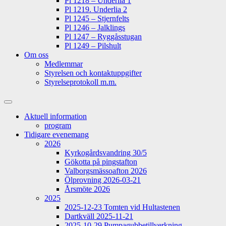
Pl 1218 – Underlia 1
Pl 1219. Underlia 2
Pl 1245 – Stjernfelts
Pl 1246 – Jalklings
Pl 1247 – Ryggåsstugan
Pl 1249 – Pilshult
Om oss
Medlemmar
Styrelsen och kontaktuppgifter
Styrelseprotokoll m.m.
Slå
på/av
Aktuell information
sökfält
program
Tidigare evenemang
2026
Kyrkogårdsvandring 30/5
Gökotta på pingstafton
Valborgsmässoafton 2026
Ölprovning 2026-03-21
Årsmöte 2026
2025
2025-12-23 Tomten vid Hultastenen
Dartkväll 2025-11-21
2025-10-29 Pumpagubbetillverkning