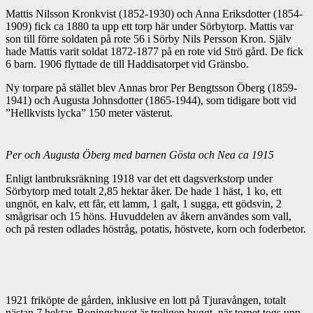
Mattis Nilsson Kronkvist (1852-1930) och Anna Eriksdotter (1854-
1909) fick ca 1880 ta upp ett torp här under Sörbytorp. Mattis var
son till förre soldaten på rote 56 i Sörby Nils Persson Kron. Själv
hade Mattis varit soldat 1872-1877 på en rote vid Strö gård. De fick
6 barn. 1906 flyttade de till Haddisatorpet vid Gränsbo.
Ny torpare på stället blev Annas bror Per Bengtsson Öberg (1859-
1941) och Augusta Johnsdotter (1865-1944), som tidigare bott vid
”Hellkvists lycka” 150 meter västerut.
Per och Augusta Öberg med barnen Gösta och Nea ca 1915
Enligt lantbruksräkning 1918 var det ett dagsverkstorp under
Sörbytorp med totalt 2,85 hektar åker. De hade 1 häst, 1 ko, ett
ungnöt, en kalv, ett får, ett lamm, 1 galt, 1 sugga, ett gödsvin, 2
smågrisar och 15 höns. Huvuddelen av åkern användes som vall,
och på resten odlades höstråg, potatis, höstvete, korn och foderbetor.
1921 friköpte de gården, inklusive en lott på Tjuravången, totalt
nästan 7 hektar. Boningshuset är troligen byggt när torpet togs upp