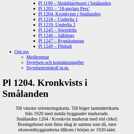
Pl 1190 – Skräddarehuset i Smålanden
Pl 1203 – ’18-gavlars Pers’
Pl 1204. Kronkvists i Smålanden
Pl 1218 – Underlia 1
Pl 1219. Underlia 2
Pl 1245 – Stjernfelts
Pl 1246 – Jalklings
Pl 1247 – Ryggåsstugan
Pl 1249 – Pilshult
Om oss
Medlemmar
Styrelsen och kontaktuppgifter
Styrelseprotokoll m.m.
Pl 1204. Kronkvists i
Smålanden
Till vänster orienteringskarta. Till höger lantmäterikarta
från 1920 med nutida byggnader markerade.
Smålanden 1204 / Kronkvist markerat med röd cirkel.
Boningshuset som finns idag är samma som då, men
ekonomibyggnaderna tillkom i början av 1920-talet.