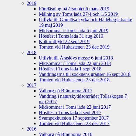
2019
Föreläsning på årsmötet 6 mars 2019
Målning av Toms lada 27/4 och 1/5 2019
Utflykt till Gumlösa kyrka och Hälleberga backe
19 maj 2019
Midsommar i Toms lada 6 juni 2019
Höstfest i Toms lada 31 aug 2019
Kulturutflykt 22 sept 2019
Tomten vid Hultastenen 23 dec 2019
2018
Utflykt till Åraslövs mosse 6 juni 2018
Midsommar i Toms lada 22 juni 2018
Höstfest i Toms lada 1 sept 2018
Vandringarna till socknens gränser 16 sept 2018
Tomten vid Hultastenen 23 dec 2018
2017
Valborg på Brännorna 2017
Vandring i naturskyddsområdet Tollaskogen 7
maj 2017
Midsommar i Toms lada 22 juni 2017
Höstfest i Toms lada 2 sept 2017
Svampexkursion 17 september 2017
Tomten vid Hultastenen 23 dec 2017
2016
Valborg på Brännorna 2016