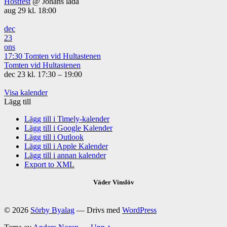
Höstfest
@ Johans lada
aug 29 kl. 18:00
dec
23
ons
17:30
Tomten vid Hultastenen
Tomten vid Hultastenen
dec 23 kl. 17:30 – 19:00
Visa kalender
Lägg till
Lägg till i Timely-kalender
Lägg till i Google Kalender
Lägg till i Outlook
Lägg till i Apple Kalender
Lägg till i annan kalender
Export to XML
Väder Vinslöv
© 2026
Sörby Byalag
— Drivs med
WordPress