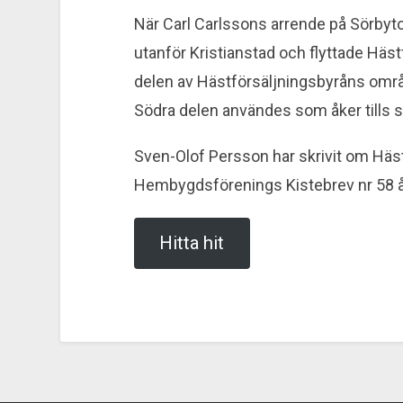
När Carl Carlssons arrende på Sörbyto
utanför Kristianstad och flyttade Häs
delen av Häst­för­sälj­nings­byråns o
Södra delen användes som åker tills 
Sven-Olof Persson har skrivit om Häst
Hembygdsförenings Kistebrev nr 58 å
Hitta hit