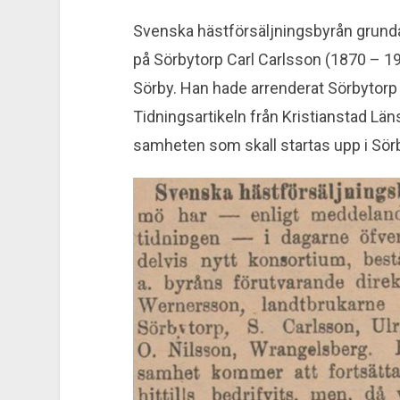
Svenska hästförsäljningsbyrån grund
på Sörbytorp Carl Carlsson (1870 – 193
Sörby. Han hade arrenderat Sörbytorp
Tidningsartikeln från Kristian­stad Lä
samheten som skall startas upp i Sör