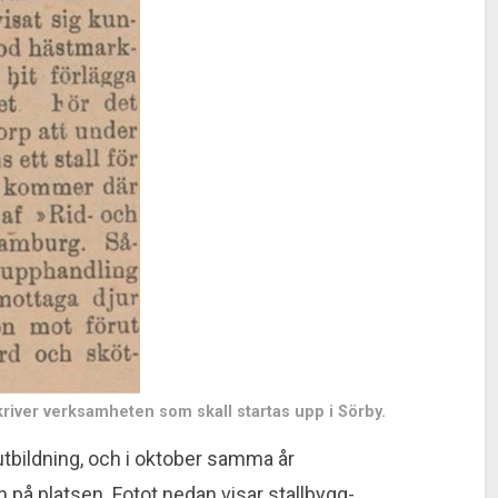
river verk­samheten som skall startas upp i Sörby.
tbildning, och i oktober samma år
å platsen. Fotot nedan visar stall­bygg­