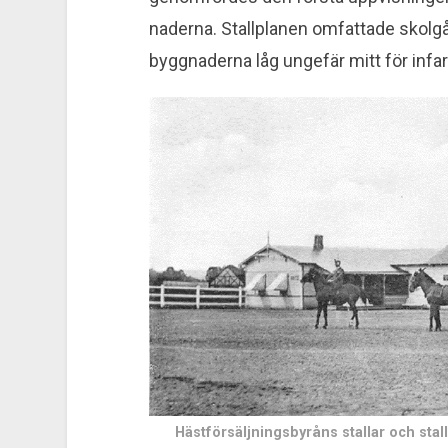
naderna. Stallplanen om­fattade skol­
bygg­naderna låg unge­fär mitt för infart
Hästförsäljningsbyråns stallar och sta