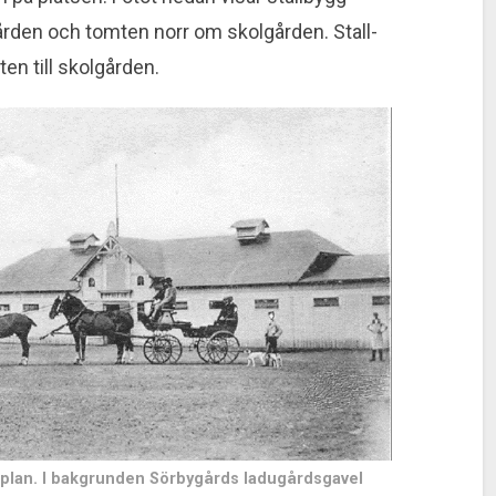
gården och tomten norr om skolgården. Stall­
en till skol­gården.
llplan. I bakgrunden Sörbygårds ladugårdsgavel