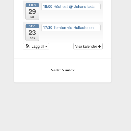
AUG
18:00
Höstfest
@ Johans lada
29
lör
DEC
17:30
Tomten vid Hultastenen
23
ons
Lägg till
Visa kalender
Väder Vinslöv