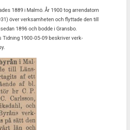
ades 1889 i Malmö. År 1900 tog arrendatorn
1) över verk­sam­heten och flyttade den till
 sedan 1896 och bodde i Gransbo.
ns Tidning 1900-05-09 beskriver verk­
by.