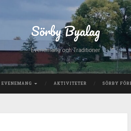
Sörby Byalag
Evenemang och Traditioner
E EVENEMANG
AKTIVITETER
SÖRBY FÖR