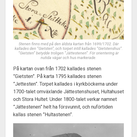
Stenen finns med på den äldsta kartan från 1699/1702. Där
kallades den ”Gietsten”, och torpet intill kallades ”Gietstens­hus”.
”Gietsten” betydde troligen ”Jättestenen”. För orientering är
nutida vägar och hus markerade.
På kartan ovan från 1702 kallades stenen
”Gietsten”. På karta 1795 kallades stenen
”Jettesten”. Torpet kallades i kyrkböckerna under
1700-talet omväxlande Jättestenshuset, Hultahuset
och Stora Hultet. Under 1800-talet verkar namnet
”Jätte­stenen” helt ha försvunnit, och nuförtiden
kallas stenen ”Hultastenen”.