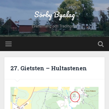
Sörby Byalag
Evenemang och Traditioner
27. Gietsten – Hultastenen