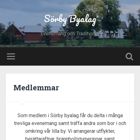
Sörby Byalag
Evenemang och Traditioner
Medlemmar
Som medlem i Sörby byalag får du delta i många
trevliga evenemang samt träffa andra som bor i och
omkring vår lilla by. Vi arrangerar utflykter,
berättaraftnar, brännbollsturneringar samt