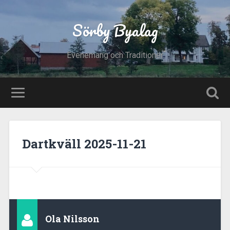
Sörby Byalag
Evenemang och Traditioner
Dartkväll 2025-11-21
Ola Nilsson