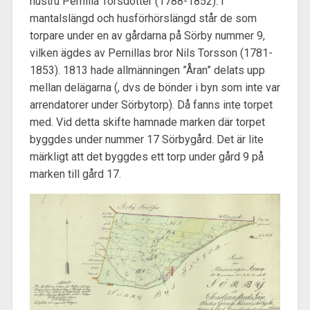
hustru Pernilla Torsdotter (1788-1852). I
mantalslängd och husförhörslängd står de som
torpare under en av gårdarna på Sörby nummer 9,
vilken ägdes av Pernillas bror Nils Torsson (1781-
1853). 1813 hade allmänningen ”Åran” delats upp
mellan delägarna (, dvs de bönder i byn som inte var
arrendatorer under Sörbytorp). Då fanns inte torpet
med. Vid detta skifte hamnade marken där torpet
byggdes under nummer 17 Sörbygård. Det är lite
märkligt att det byggdes ett torp under gård 9 på
marken till gård 17.