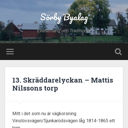
Sörby Byalag
Evenemang och Traditioner
13. Skräddarelyckan – Mattis
Nilssons torp
Mitt i det som nu är vägkorsning
Vinslövsvägen/Sjunkarödsvägen låg 1814-1865 ett
torp.