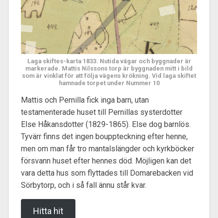
Laga skiftes-karta 1833. Nutida vägar och byggnader är
markerade. Mattis Nilssons torp är byggnaden mitt i bild
som är vinklat för att följa vägens krökning. Vid laga skiftet
hamnade torpet under Nummer 10
Mattis och Pernilla fick inga barn, utan
testamenterade huset till Pernillas systerdotter
Else Håkansdotter (1829-1865). Else dog barnlös.
Tyvärr finns det ingen bouppteckning efter henne,
men om man får tro mantalslängder och kyrkböcker
försvann huset efter hennes död. Möjligen kan det
vara detta hus som flyttades till Domarebacken vid
Sörbytorp, och i så fall ännu står kvar.
Hitta hit