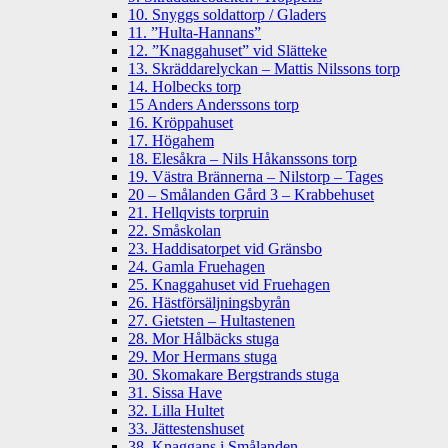
10. Snyggs soldattorp / Gladers
11. ”Hulta-Hannans”
12. ”Knaggahuset” vid Slätteke
13. Skräddarelyckan – Mattis Nilssons torp
14. Holbecks torp
15 Anders Anderssons torp
16. Kröppahuset
17. Högahem
18. Elesåkra – Nils Håkanssons torp
19. Västra Brännerna – Nilstorp – Tages
20 – Smålanden Gård 3 – Krabbehuset
21. Hellqvists torpruin
22. Småskolan
23. Haddisatorpet vid Gränsbo
24. Gamla Fruehagen
25. Knaggahuset vid Fruehagen
26. Hästförsäljningsbyrån
27. Gietsten – Hultastenen
28. Mor Hålbäcks stuga
29. Mor Hermans stuga
30. Skomakare Bergstrands stuga
31. Sissa Have
32. Lilla Hultet
33. Jättestenshuset
38. Knaggans i Smålanden