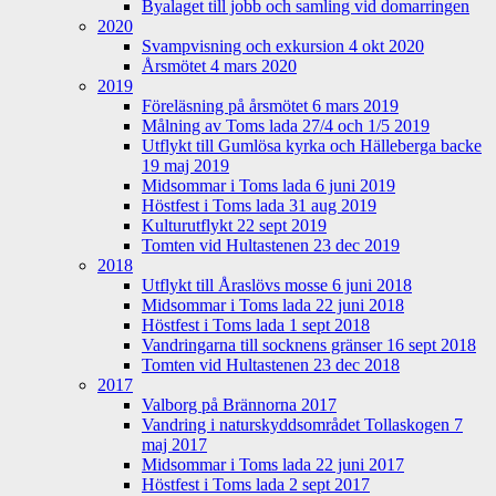
Byalaget till jobb och samling vid domarringen
2020
Svampvisning och exkursion 4 okt 2020
Årsmötet 4 mars 2020
2019
Föreläsning på årsmötet 6 mars 2019
Målning av Toms lada 27/4 och 1/5 2019
Utflykt till Gumlösa kyrka och Hälleberga backe
19 maj 2019
Midsommar i Toms lada 6 juni 2019
Höstfest i Toms lada 31 aug 2019
Kulturutflykt 22 sept 2019
Tomten vid Hultastenen 23 dec 2019
2018
Utflykt till Åraslövs mosse 6 juni 2018
Midsommar i Toms lada 22 juni 2018
Höstfest i Toms lada 1 sept 2018
Vandringarna till socknens gränser 16 sept 2018
Tomten vid Hultastenen 23 dec 2018
2017
Valborg på Brännorna 2017
Vandring i naturskyddsområdet Tollaskogen 7
maj 2017
Midsommar i Toms lada 22 juni 2017
Höstfest i Toms lada 2 sept 2017