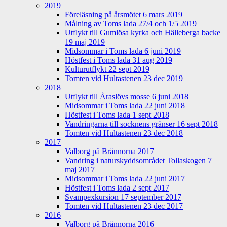
2019
Föreläsning på årsmötet 6 mars 2019
Målning av Toms lada 27/4 och 1/5 2019
Utflykt till Gumlösa kyrka och Hälleberga backe
19 maj 2019
Midsommar i Toms lada 6 juni 2019
Höstfest i Toms lada 31 aug 2019
Kulturutflykt 22 sept 2019
Tomten vid Hultastenen 23 dec 2019
2018
Utflykt till Åraslövs mosse 6 juni 2018
Midsommar i Toms lada 22 juni 2018
Höstfest i Toms lada 1 sept 2018
Vandringarna till socknens gränser 16 sept 2018
Tomten vid Hultastenen 23 dec 2018
2017
Valborg på Brännorna 2017
Vandring i naturskyddsområdet Tollaskogen 7
maj 2017
Midsommar i Toms lada 22 juni 2017
Höstfest i Toms lada 2 sept 2017
Svampexkursion 17 september 2017
Tomten vid Hultastenen 23 dec 2017
2016
Valborg på Brännorna 2016