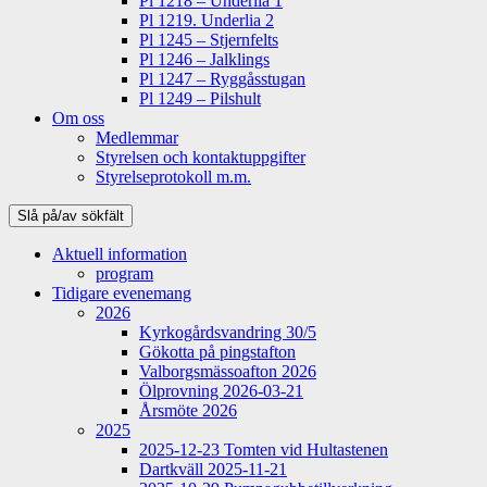
Pl 1218 – Underlia 1
Pl 1219. Underlia 2
Pl 1245 – Stjernfelts
Pl 1246 – Jalklings
Pl 1247 – Ryggåsstugan
Pl 1249 – Pilshult
Om oss
Medlemmar
Styrelsen och kontaktuppgifter
Styrelseprotokoll m.m.
Slå på/av sökfält
Aktuell information
program
Tidigare evenemang
2026
Kyrkogårdsvandring 30/5
Gökotta på pingstafton
Valborgsmässoafton 2026
Ölprovning 2026-03-21
Årsmöte 2026
2025
2025-12-23 Tomten vid Hultastenen
Dartkväll 2025-11-21