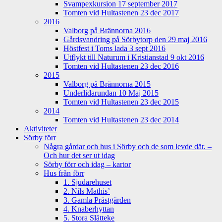
Svampexkursion 17 september 2017
Tomten vid Hultastenen 23 dec 2017
2016
Valborg på Brännorna 2016
Gårdsvandring på Sörbytorp den 29 maj 2016
Höstfest i Toms lada 3 sept 2016
Utflykt till Naturum i Kristianstad 9 okt 2016
Tomten vid Hultastenen 23 dec 2016
2015
Valborg på Brännorna 2015
Underlidarundan 10 Maj 2015
Tomten vid Hultastenen 23 dec 2015
2014
Tomten vid Hultastenen 23 dec 2014
Aktiviteter
Sörby förr
Några gårdar och hus i Sörby och de som levde där. –
Och hur det ser ut idag
Sörby förr och idag – kartor
Hus från förr
1. Sjudarehuset
2. Nils Mathis’
3. Gamla Prästgården
4. Knaberhyttan
5. Stora Slätteke