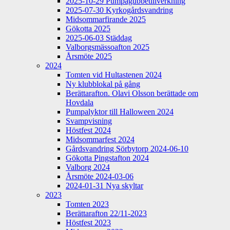
2025-10-29 Pumpagubbetillverkning
2025-07-30 Kyrkogårdsvandring
Midsommarfirande 2025
Gökotta 2025
2025-06-03 Städdag
Valborgsmässoafton 2025
Årsmöte 2025
2024
Tomten vid Hultastenen 2024
Ny klubblokal på gång
Berättarafton. Olavi Olsson berättade om
Hovdala
Pumpalyktor till Halloween 2024
Svampvisning
Höstfest 2024
Midsommarfest 2024
Gårdsvandring Sörbytorp 2024-06-10
Gökotta Pingstafton 2024
Valborg 2024
Årsmöte 2024-03-06
2024-01-31 Nya skyltar
2023
Tomten 2023
Berättarafton 22/11-2023
Höstfest 2023