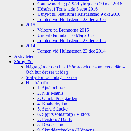
Gårdsvandring på Sörbytorp den 29 maj 2016
Höstfest i Toms lada 3 sept 2016
Utflykt till Naturum i Kristianstad 9 okt 2016
Tomten vid Hultastenen 23 dec 2016
2015
Valborg på Brännorna 2015
Underlidarundan 10 Maj 2015
Tomten vid Hultastenen 23 dec 2015
2014
Tomten vid Hultastenen 23 dec 2014
Aktiviteter
Sörby förr
Några gårdar och hus i Sörby och de som levde där. –
Och hur det ser ut idag
Sörby förr och idag – kartor
Hus från förr
1. Sjudarehuset
2. Nils Mathis’
3. Gamla Prästgården
4. Knaberhyttan
5. Stora Slätteke
6. Spjuts soldattorp / Viktors
7. Perstorp / Dahls
8. Brydestuan
9. Skräddarebacken / Höppens