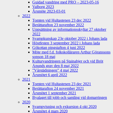
Guidad vandring med PRO – 2023-05-16
Valborg 2023
Årsmöte 2023-03-01
2022
Tomten vid Hultastenen 23 dec 2022
Berättarafton 23 november 2022
Uppsättning av informationsskyltar 27 oktober
2022
Svampkunskap 23e oktober 2022 i Johans lada
Höstfesten 3 september 2022 i Johans lada
Gökottan pingstafton 4 juni 2022
Möte med f.d. folkskolläraren Arthur Göranssons
sonson 18 maj
Kulturvandringen på Stainabjer och vid Bröt
Anunds grav den 8 maj 2022
”Vårstädningen” 4 maj 2022
Årsmötet 6 april 2022
2021
Tomten vid Hultastenen 23 dec 2021
Berättarafton 24 november 2021
Årsmötet 1 september 2021
Byalaget till jobb och samling vid domarringen
2020
Svampvisning och exkursion 4 okt 2020
Årsmötet 4 mars 2020