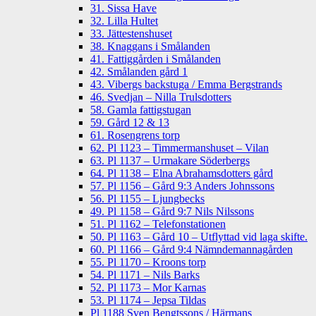
31. Sissa Have
32. Lilla Hultet
33. Jättestenshuset
38. Knaggans i Smålanden
41. Fattiggården i Smålanden
42. Smålanden gård 1
43. Vibergs backstuga / Emma Bergstrands
46. Svedjan – Nilla Trulsdotters
58. Gamla fattigstugan
59. Gård 12 & 13
61. Rosengrens torp
62. Pl 1123 – Timmermanshuset – Vilan
63. Pl 1137 – Urmakare Söderbergs
64. Pl 1138 – Elna Abrahamsdotters gård
57. Pl 1156 – Gård 9:3 Anders Johnssons
56. Pl 1155 – Ljungbecks
49. Pl 1158 – Gård 9:7 Nils Nilssons
51. Pl 1162 – Telefonstationen
50. Pl 1163 – Gård 10 – Utflyttad vid laga skifte.
60. Pl 1166 – Gård 9:4 Nämndemannagården
55. Pl 1170 – Kroons torp
54. Pl 1171 – Nils Barks
52. Pl 1173 – Mor Karnas
53. Pl 1174 – Jepsa Tildas
Pl 1188 Sven Bengtssons / Härmans