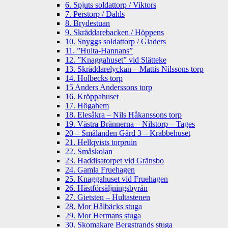
6. Spjuts soldattorp / Viktors
7. Perstorp / Dahls
8. Brydestuan
9. Skräddarebacken / Höppens
10. Snyggs soldattorp / Gladers
11. ”Hulta-Hannans”
12. ”Knaggahuset” vid Slätteke
13. Skräddarelyckan – Mattis Nilssons torp
14. Holbecks torp
15 Anders Anderssons torp
16. Kröppahuset
17. Högahem
18. Elesåkra – Nils Håkanssons torp
19. Västra Brännerna – Nilstorp – Tages
20 – Smålanden Gård 3 – Krabbehuset
21. Hellqvists torpruin
22. Småskolan
23. Haddisatorpet vid Gränsbo
24. Gamla Fruehagen
25. Knaggahuset vid Fruehagen
26. Hästförsäljningsbyrån
27. Gietsten – Hultastenen
28. Mor Hålbäcks stuga
29. Mor Hermans stuga
30. Skomakare Bergstrands stuga