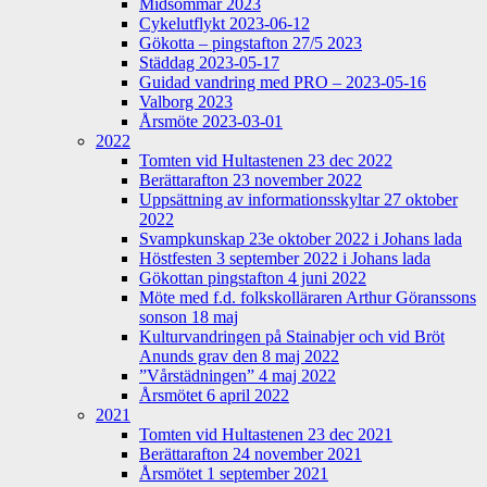
Midsommar 2023
Cykelutflykt 2023-06-12
Gökotta – pingstafton 27/5 2023
Städdag 2023-05-17
Guidad vandring med PRO – 2023-05-16
Valborg 2023
Årsmöte 2023-03-01
2022
Tomten vid Hultastenen 23 dec 2022
Berättarafton 23 november 2022
Uppsättning av informationsskyltar 27 oktober
2022
Svampkunskap 23e oktober 2022 i Johans lada
Höstfesten 3 september 2022 i Johans lada
Gökottan pingstafton 4 juni 2022
Möte med f.d. folkskolläraren Arthur Göranssons
sonson 18 maj
Kulturvandringen på Stainabjer och vid Bröt
Anunds grav den 8 maj 2022
”Vårstädningen” 4 maj 2022
Årsmötet 6 april 2022
2021
Tomten vid Hultastenen 23 dec 2021
Berättarafton 24 november 2021
Årsmötet 1 september 2021