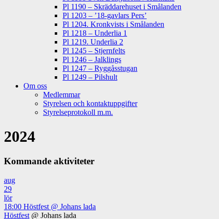
Pl 1190 – Skräddarehuset i Smålanden
Pl 1203 – ’18-gavlars Pers’
Pl 1204. Kronkvists i Smålanden
Pl 1218 – Underlia 1
Pl 1219. Underlia 2
Pl 1245 – Stjernfelts
Pl 1246 – Jalklings
Pl 1247 – Ryggåsstugan
Pl 1249 – Pilshult
Om oss
Medlemmar
Styrelsen och kontaktuppgifter
Styrelseprotokoll m.m.
2024
Kommande aktiviteter
aug
29
lör
18:00
Höstfest
@ Johans lada
Höstfest
@ Johans lada