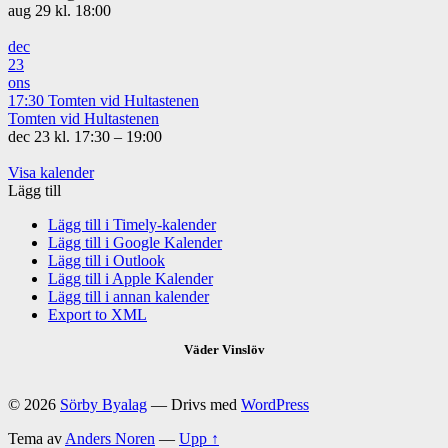
aug 29 kl. 18:00
dec
23
ons
17:30
Tomten vid Hultastenen
Tomten vid Hultastenen
dec 23 kl. 17:30 – 19:00
Visa kalender
Lägg till
Lägg till i Timely-kalender
Lägg till i Google Kalender
Lägg till i Outlook
Lägg till i Apple Kalender
Lägg till i annan kalender
Export to XML
Väder Vinslöv
© 2026
Sörby Byalag
— Drivs med
WordPress
Tema av
Anders Noren
—
Upp ↑