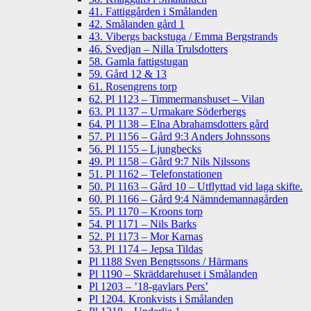
41. Fattiggården i Smålanden
42. Smålanden gård 1
43. Vibergs backstuga / Emma Bergstrands
46. Svedjan – Nilla Trulsdotters
58. Gamla fattigstugan
59. Gård 12 & 13
61. Rosengrens torp
62. Pl 1123 – Timmermanshuset – Vilan
63. Pl 1137 – Urmakare Söderbergs
64. Pl 1138 – Elna Abrahamsdotters gård
57. Pl 1156 – Gård 9:3 Anders Johnssons
56. Pl 1155 – Ljungbecks
49. Pl 1158 – Gård 9:7 Nils Nilssons
51. Pl 1162 – Telefonstationen
50. Pl 1163 – Gård 10 – Utflyttad vid laga skifte.
60. Pl 1166 – Gård 9:4 Nämndemannagården
55. Pl 1170 – Kroons torp
54. Pl 1171 – Nils Barks
52. Pl 1173 – Mor Karnas
53. Pl 1174 – Jepsa Tildas
Pl 1188 Sven Bengtssons / Härmans
Pl 1190 – Skräddarehuset i Smålanden
Pl 1203 – ’18-gavlars Pers’
Pl 1204. Kronkvists i Smålanden