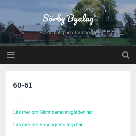
Sörby Byalag
Evenemang och Traditioner
60-61
Läs mer om Nämndemannagården här
Läs mer om Rosengrens torp här