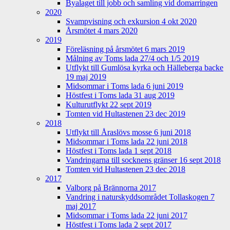
Byalaget till jobb och samling vid domarringen
2020
Svampvisning och exkursion 4 okt 2020
Årsmötet 4 mars 2020
2019
Föreläsning på årsmötet 6 mars 2019
Målning av Toms lada 27/4 och 1/5 2019
Utflykt till Gumlösa kyrka och Hälleberga backe
19 maj 2019
Midsommar i Toms lada 6 juni 2019
Höstfest i Toms lada 31 aug 2019
Kulturutflykt 22 sept 2019
Tomten vid Hultastenen 23 dec 2019
2018
Utflykt till Åraslövs mosse 6 juni 2018
Midsommar i Toms lada 22 juni 2018
Höstfest i Toms lada 1 sept 2018
Vandringarna till socknens gränser 16 sept 2018
Tomten vid Hultastenen 23 dec 2018
2017
Valborg på Brännorna 2017
Vandring i naturskyddsområdet Tollaskogen 7
maj 2017
Midsommar i Toms lada 22 juni 2017
Höstfest i Toms lada 2 sept 2017