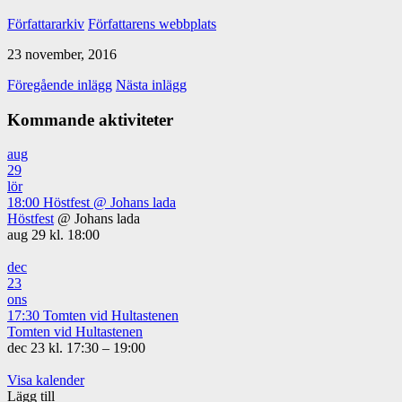
Författararkiv
Författarens webbplats
23 november, 2016
Föregående inlägg
Nästa inlägg
Kommande aktiviteter
aug
29
lör
18:00
Höstfest
@ Johans lada
Höstfest
@ Johans lada
aug 29 kl. 18:00
dec
23
ons
17:30
Tomten vid Hultastenen
Tomten vid Hultastenen
dec 23 kl. 17:30 – 19:00
Visa kalender
Lägg till