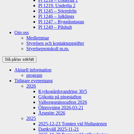
Pl 1218 – Underlia 1
Pl 1219. Underlia 2
Pl 1245 – Stjernfelts
Pl 1246 – Jalklings
Pl 1247 – Ryggåsstugan
Pl 1249 – Pilshult
Om oss
Medlemmar
Styrelsen och kontaktuppgifter
Styrelseprotokoll m.m.
Slå på/av sökfält
Aktuell information
program
Tidigare evenemang
2026
Kyrkogårdsvandring 30/5
Gökotta på pingstafton
Valborgsmässoafton 2026
Ölprovning 2026-03-21
Årsmöte 2026
2025
2025-12-23 Tomten vid Hultastenen
Dartkväll 2025-11-21