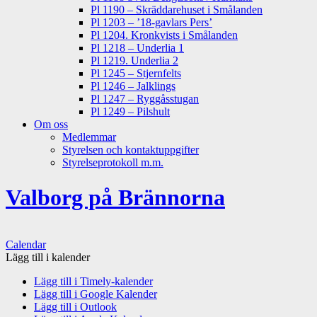
Pl 1190 – Skräddarehuset i Smålanden
Pl 1203 – ’18-gavlars Pers’
Pl 1204. Kronkvists i Smålanden
Pl 1218 – Underlia 1
Pl 1219. Underlia 2
Pl 1245 – Stjernfelts
Pl 1246 – Jalklings
Pl 1247 – Ryggåsstugan
Pl 1249 – Pilshult
Om oss
Medlemmar
Styrelsen och kontaktuppgifter
Styrelseprotokoll m.m.
Valborg på Brännorna
Calendar
Lägg till i kalender
Lägg till i Timely-kalender
Lägg till i Google Kalender
Lägg till i Outlook