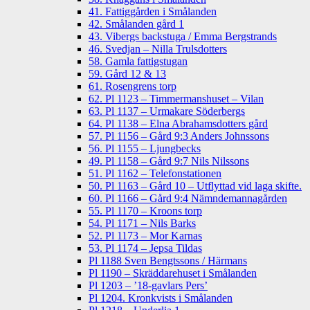
41. Fattiggården i Smålanden
42. Smålanden gård 1
43. Vibergs backstuga / Emma Bergstrands
46. Svedjan – Nilla Trulsdotters
58. Gamla fattigstugan
59. Gård 12 & 13
61. Rosengrens torp
62. Pl 1123 – Timmermanshuset – Vilan
63. Pl 1137 – Urmakare Söderbergs
64. Pl 1138 – Elna Abrahamsdotters gård
57. Pl 1156 – Gård 9:3 Anders Johnssons
56. Pl 1155 – Ljungbecks
49. Pl 1158 – Gård 9:7 Nils Nilssons
51. Pl 1162 – Telefonstationen
50. Pl 1163 – Gård 10 – Utflyttad vid laga skifte.
60. Pl 1166 – Gård 9:4 Nämndemannagården
55. Pl 1170 – Kroons torp
54. Pl 1171 – Nils Barks
52. Pl 1173 – Mor Karnas
53. Pl 1174 – Jepsa Tildas
Pl 1188 Sven Bengtssons / Härmans
Pl 1190 – Skräddarehuset i Smålanden
Pl 1203 – ’18-gavlars Pers’
Pl 1204. Kronkvists i Smålanden