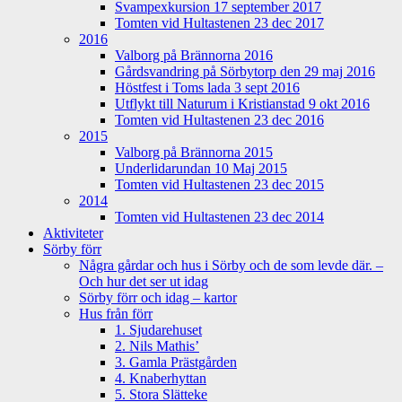
Svampexkursion 17 september 2017
Tomten vid Hultastenen 23 dec 2017
2016
Valborg på Brännorna 2016
Gårdsvandring på Sörbytorp den 29 maj 2016
Höstfest i Toms lada 3 sept 2016
Utflykt till Naturum i Kristianstad 9 okt 2016
Tomten vid Hultastenen 23 dec 2016
2015
Valborg på Brännorna 2015
Underlidarundan 10 Maj 2015
Tomten vid Hultastenen 23 dec 2015
2014
Tomten vid Hultastenen 23 dec 2014
Aktiviteter
Sörby förr
Några gårdar och hus i Sörby och de som levde där. –
Och hur det ser ut idag
Sörby förr och idag – kartor
Hus från förr
1. Sjudarehuset
2. Nils Mathis’
3. Gamla Prästgården
4. Knaberhyttan
5. Stora Slätteke