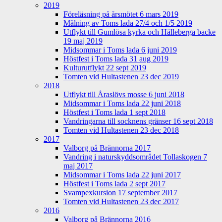
2019
Föreläsning på årsmötet 6 mars 2019
Målning av Toms lada 27/4 och 1/5 2019
Utflykt till Gumlösa kyrka och Hälleberga backe
19 maj 2019
Midsommar i Toms lada 6 juni 2019
Höstfest i Toms lada 31 aug 2019
Kulturutflykt 22 sept 2019
Tomten vid Hultastenen 23 dec 2019
2018
Utflykt till Åraslövs mosse 6 juni 2018
Midsommar i Toms lada 22 juni 2018
Höstfest i Toms lada 1 sept 2018
Vandringarna till socknens gränser 16 sept 2018
Tomten vid Hultastenen 23 dec 2018
2017
Valborg på Brännorna 2017
Vandring i naturskyddsområdet Tollaskogen 7
maj 2017
Midsommar i Toms lada 22 juni 2017
Höstfest i Toms lada 2 sept 2017
Svampexkursion 17 september 2017
Tomten vid Hultastenen 23 dec 2017
2016
Valborg på Brännorna 2016