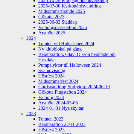
2025-10-29 Pumpagubbetillverkning
2025-07-30 Kyrkogårdsvandring
Midsommarfirande 2025
Gökotta 2025
2025-06-03 Städdag
Valborgsmässoafton 2025
Årsmöte 2025
2024
Tomten vid Hultastenen 2024
Ny klubblokal på gång
Berättarafton. Olavi Olsson berättade om
Hovdala
Pumpalyktor till Halloween 2024
Svampvisning
Höstfest 2024
Midsommarfest 2024
Gårdsvandring Sörbytorp 2024-06-10
Gökotta Pingstafton 2024
Valborg 2024
Årsmöte 2024-03-06
2024-01-31 Nya skyltar
2023
Tomten 2023
Berättarafton 22/11-2023
Höstfest 2023