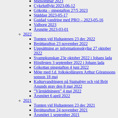
Midsommar 2023
Cykelutflykt 2023-06-12
Gökotta – pingstafton 27/5 2023
Städdag 2023-05-17
Guidad vandring med PRO – 2023-05-16
Valborg 2023
Årsmöte 2023-03-01
2022
Tomten vid Hultastenen 23 dec 2022
Berättarafton 23 november 2022
Uppsättning av informationsskyltar 27 oktober
2022
Svampkunskap 23e oktober 2022 i Johans lada
Höstfesten 3 september 2022 i Johans lada
Gökottan pingstafton 4 juni 2022
Möte med f.d. folkskolläraren Arthur Göranssons
sonson 18 maj
Kulturvandringen på Stainabjer och vid Bröt
Anunds grav den 8 maj 2022
”Vårstädningen” 4 maj 2022
Årsmötet 6 april 2022
2021
Tomten vid Hultastenen 23 dec 2021
Berättarafton 24 november 2021
Årsmötet 1 september 2021