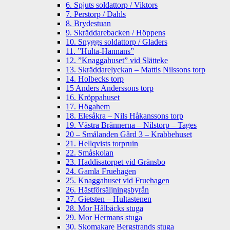
6. Spjuts soldattorp / Viktors
7. Perstorp / Dahls
8. Brydestuan
9. Skräddarebacken / Höppens
10. Snyggs soldattorp / Gladers
11. ”Hulta-Hannans”
12. ”Knaggahuset” vid Slätteke
13. Skräddarelyckan – Mattis Nilssons torp
14. Holbecks torp
15 Anders Anderssons torp
16. Kröppahuset
17. Högahem
18. Elesåkra – Nils Håkanssons torp
19. Västra Brännerna – Nilstorp – Tages
20 – Smålanden Gård 3 – Krabbehuset
21. Hellqvists torpruin
22. Småskolan
23. Haddisatorpet vid Gränsbo
24. Gamla Fruehagen
25. Knaggahuset vid Fruehagen
26. Hästförsäljningsbyrån
27. Gietsten – Hultastenen
28. Mor Hålbäcks stuga
29. Mor Hermans stuga
30. Skomakare Bergstrands stuga