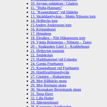
10. Snyggs soldattorp / Gladers
11. ”Hulta-Hannans”
12. ”Knaggahuset” vid Slätteke
13. Skräddarelyckan – Mattis Nilssons torp
14. Holbecks torp
15 Anders Anderssons torp
16. Kröppahuset
17. Högahem
18. Elesåkra – Nils Håkanssons torp
19. Västra Brännerna – Nilstorp – Tages
20 – Smålanden Gård 3 – Krabbehuset
21. Hellqvists torpruin
22. Småskolan
23. Haddisatorpet vid Gränsbo
24. Gamla Fruehagen
25. Knaggahuset vid Fruehagen
26. Hästförsäljningsbyrån
27. Gietsten – Hultastenen
28. Mor Hålbäcks stuga
29. Mor Hermans stuga
30. Skomakare Bergstrands stuga
31. Sissa Have
32. Lilla Hultet
33. Jättestenshuset
38. Knaggans i Smålanden