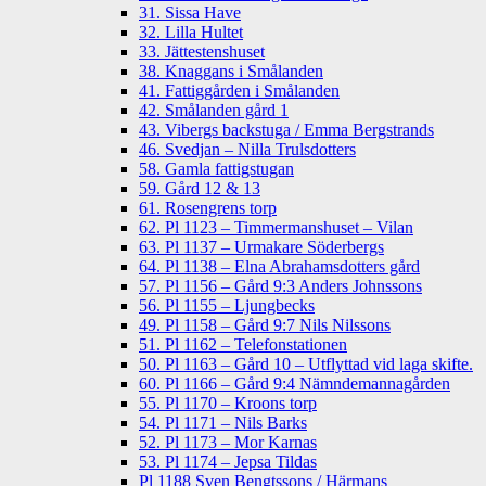
31. Sissa Have
32. Lilla Hultet
33. Jättestenshuset
38. Knaggans i Smålanden
41. Fattiggården i Smålanden
42. Smålanden gård 1
43. Vibergs backstuga / Emma Bergstrands
46. Svedjan – Nilla Trulsdotters
58. Gamla fattigstugan
59. Gård 12 & 13
61. Rosengrens torp
62. Pl 1123 – Timmermanshuset – Vilan
63. Pl 1137 – Urmakare Söderbergs
64. Pl 1138 – Elna Abrahamsdotters gård
57. Pl 1156 – Gård 9:3 Anders Johnssons
56. Pl 1155 – Ljungbecks
49. Pl 1158 – Gård 9:7 Nils Nilssons
51. Pl 1162 – Telefonstationen
50. Pl 1163 – Gård 10 – Utflyttad vid laga skifte.
60. Pl 1166 – Gård 9:4 Nämndemannagården
55. Pl 1170 – Kroons torp
54. Pl 1171 – Nils Barks
52. Pl 1173 – Mor Karnas
53. Pl 1174 – Jepsa Tildas
Pl 1188 Sven Bengtssons / Härmans