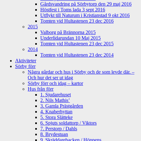
Gårdsvandring på Sörbytorp den 29 maj 2016
Höstfest i Toms lada 3 sept 2016
Utflykt till Naturum i Kristianstad 9 okt 2016
Tomten vid Hultastenen 23 dec 2016
2015
Valborg på Brännorna 2015
Underlidarundan 10 Maj 2015
Tomten vid Hultastenen 23 dec 2015
2014
Tomten vid Hultastenen 23 dec 2014
Aktiviteter
Sörby förr
Några gårdar och hus i Sörby och de som levde där. –
Och hur det ser ut idag
Sörby förr och idag – kartor
Hus från förr
1. Sjudarehuset
2. Nils Mathis’
3. Gamla Prästgården
4. Knaberhyttan
5. Stora Slätteke
6. Spjuts soldattorp / Viktors
7. Perstorp / Dahls
8. Brydestuan
9. Skräddarebacken / Höppens