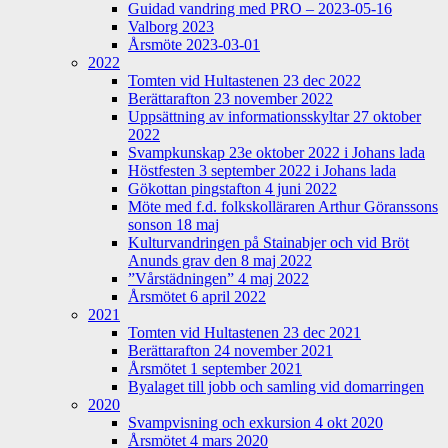
Guidad vandring med PRO – 2023-05-16
Valborg 2023
Årsmöte 2023-03-01
2022
Tomten vid Hultastenen 23 dec 2022
Berättarafton 23 november 2022
Uppsättning av informationsskyltar 27 oktober
2022
Svampkunskap 23e oktober 2022 i Johans lada
Höstfesten 3 september 2022 i Johans lada
Gökottan pingstafton 4 juni 2022
Möte med f.d. folkskolläraren Arthur Göranssons
sonson 18 maj
Kulturvandringen på Stainabjer och vid Bröt
Anunds grav den 8 maj 2022
”Vårstädningen” 4 maj 2022
Årsmötet 6 april 2022
2021
Tomten vid Hultastenen 23 dec 2021
Berättarafton 24 november 2021
Årsmötet 1 september 2021
Byalaget till jobb och samling vid domarringen
2020
Svampvisning och exkursion 4 okt 2020
Årsmötet 4 mars 2020