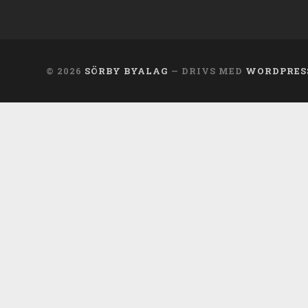
© 2026
SÖRBY BYALAG
— DRIVS MED
WORDPRES