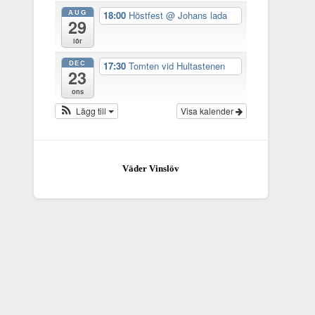
AUG
18:00
Höstfest
@ Johans lada
29
lör
DEC
17:30
Tomten vid Hultastenen
23
ons
Lägg till
Visa kalender
Väder Vinslöv