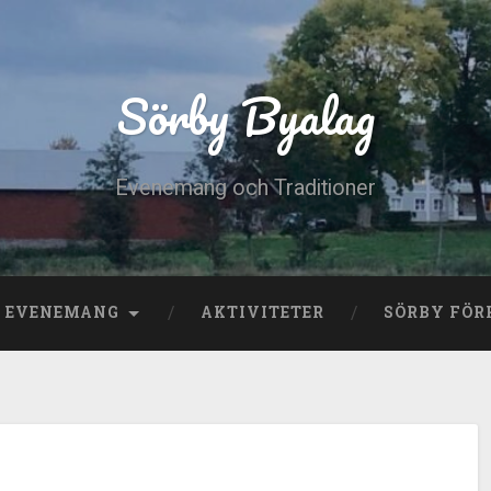
Sörby Byalag
Evenemang och Traditioner
E EVENEMANG
AKTIVITETER
SÖRBY FÖR