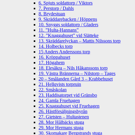
6. Spjuts soldattorp / Viktors
7. Perstorp / Dahls
8. Brydestuan
9. Skräddarebacken / Höppens
10. Snyggs soldattorp / Gladers
11. ”Hulta-Hannans”
12. ”Knaggahuset” vid Slätteke
13. Skräddarelyckan – Mattis Nilssons torp
14. Holbecks torp
15 Anders Anderssons torp
16. Kröppahuset
17. Högahem
18. Elesåkra – Nils Håkanssons torp
19. Västra Brännerna – Nilstorp – Tages
20 – Smålanden Gård 3 – Krabbehuset
21. Hellqvists torpruin
22. Småskolan
23. Haddisatorpet vid Gränsbo
24. Gamla Fruehagen
25. Knaggahuset vid Fruehagen
26. Hästförsäljningsbyrån
27. Gietsten – Hultastenen
28. Mor Hålbäcks stuga
29. Mor Hermans stuga
30. Skomakare Bergstrands stuga