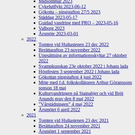
Midsommar 2023
Cykelutflykt 2023-06-12
Gökotta – pingstafton 27/5 2023
Städdag 2023-05-17
Guidad vandring med PRO – 2023-05-16
Valborg 2023
Årsmöte 2023-03-01
2022
Tomten vid Hultastenen 23 dec 2022
Berättarafton 23 november 2022
Uppsättning av informationsskyltar 27 oktober
2022
Svampkunskap 23e oktober 2022 i Johans lada
Höstfesten 3 september 2022 i Johans lada
Gökottan pingstafton 4 juni 2022
Möte med f.d. folkskolläraren Arthur Göranssons
sonson 18 maj
Kulturvandringen på Stainabjer och vid Bröt
Anunds grav den 8 maj 2022
”Vårstädningen” 4 maj 2022
Årsmötet 6 april 2022
2021
Tomten vid Hultastenen 23 dec 2021
Berättarafton 24 november 2021
Årsmötet 1 september 2021