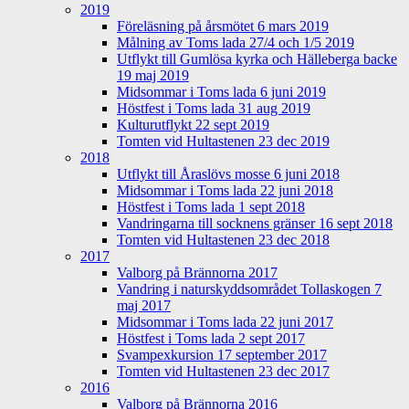
2019
Föreläsning på årsmötet 6 mars 2019
Målning av Toms lada 27/4 och 1/5 2019
Utflykt till Gumlösa kyrka och Hälleberga backe
19 maj 2019
Midsommar i Toms lada 6 juni 2019
Höstfest i Toms lada 31 aug 2019
Kulturutflykt 22 sept 2019
Tomten vid Hultastenen 23 dec 2019
2018
Utflykt till Åraslövs mosse 6 juni 2018
Midsommar i Toms lada 22 juni 2018
Höstfest i Toms lada 1 sept 2018
Vandringarna till socknens gränser 16 sept 2018
Tomten vid Hultastenen 23 dec 2018
2017
Valborg på Brännorna 2017
Vandring i naturskyddsområdet Tollaskogen 7
maj 2017
Midsommar i Toms lada 22 juni 2017
Höstfest i Toms lada 2 sept 2017
Svampexkursion 17 september 2017
Tomten vid Hultastenen 23 dec 2017
2016
Valborg på Brännorna 2016