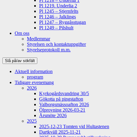
Pl 1218 – Underlia 1
Pl 1219. Underlia 2
Pl 1245 – Stjernfelts
Pl 1246 – Jalklings
Pl 1247 – Ryggåsstugan
Pl 1249 – Pilshult
Om oss
Medlemmar
Styrelsen och kontaktuppgifter
Styrelseprotokoll m.m.
Slå på/av sökfält
Aktuell information
program
Tidigare evenemang
2026
Kyrkogårdsvandring 30/5
Gökotta på pingstafton
Valborgsmässoafton 2026
Ölprovning 2026-03-21
Årsmöte 2026
2025
2025-12-23 Tomten vid Hultastenen
Dartkväll 2025-11-21