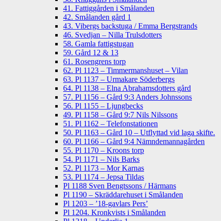
41. Fattiggården i Smålanden
42. Smålanden gård 1
43. Vibergs backstuga / Emma Bergstrands
46. Svedjan – Nilla Trulsdotters
58. Gamla fattigstugan
59. Gård 12 & 13
61. Rosengrens torp
62. Pl 1123 – Timmermanshuset – Vilan
63. Pl 1137 – Urmakare Söderbergs
64. Pl 1138 – Elna Abrahamsdotters gård
57. Pl 1156 – Gård 9:3 Anders Johnssons
56. Pl 1155 – Ljungbecks
49. Pl 1158 – Gård 9:7 Nils Nilssons
51. Pl 1162 – Telefonstationen
50. Pl 1163 – Gård 10 – Utflyttad vid laga skifte.
60. Pl 1166 – Gård 9:4 Nämndemannagården
55. Pl 1170 – Kroons torp
54. Pl 1171 – Nils Barks
52. Pl 1173 – Mor Karnas
53. Pl 1174 – Jepsa Tildas
Pl 1188 Sven Bengtssons / Härmans
Pl 1190 – Skräddarehuset i Smålanden
Pl 1203 – ’18-gavlars Pers’
Pl 1204. Kronkvists i Smålanden