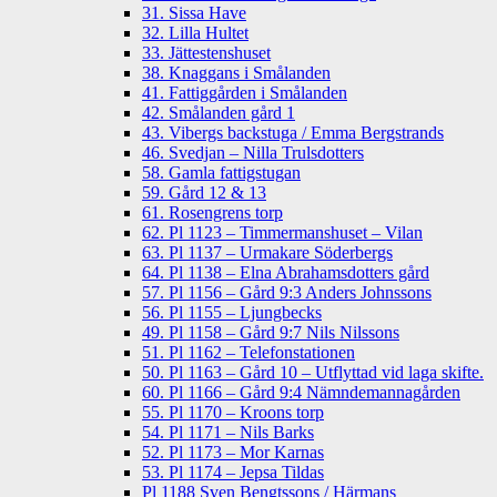
31. Sissa Have
32. Lilla Hultet
33. Jättestenshuset
38. Knaggans i Smålanden
41. Fattiggården i Smålanden
42. Smålanden gård 1
43. Vibergs backstuga / Emma Bergstrands
46. Svedjan – Nilla Trulsdotters
58. Gamla fattigstugan
59. Gård 12 & 13
61. Rosengrens torp
62. Pl 1123 – Timmermanshuset – Vilan
63. Pl 1137 – Urmakare Söderbergs
64. Pl 1138 – Elna Abrahamsdotters gård
57. Pl 1156 – Gård 9:3 Anders Johnssons
56. Pl 1155 – Ljungbecks
49. Pl 1158 – Gård 9:7 Nils Nilssons
51. Pl 1162 – Telefonstationen
50. Pl 1163 – Gård 10 – Utflyttad vid laga skifte.
60. Pl 1166 – Gård 9:4 Nämndemannagården
55. Pl 1170 – Kroons torp
54. Pl 1171 – Nils Barks
52. Pl 1173 – Mor Karnas
53. Pl 1174 – Jepsa Tildas
Pl 1188 Sven Bengtssons / Härmans