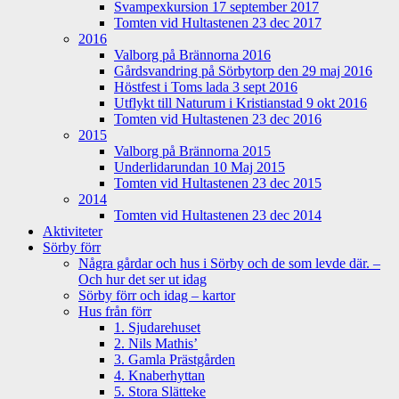
Svampexkursion 17 september 2017
Tomten vid Hultastenen 23 dec 2017
2016
Valborg på Brännorna 2016
Gårdsvandring på Sörbytorp den 29 maj 2016
Höstfest i Toms lada 3 sept 2016
Utflykt till Naturum i Kristianstad 9 okt 2016
Tomten vid Hultastenen 23 dec 2016
2015
Valborg på Brännorna 2015
Underlidarundan 10 Maj 2015
Tomten vid Hultastenen 23 dec 2015
2014
Tomten vid Hultastenen 23 dec 2014
Aktiviteter
Sörby förr
Några gårdar och hus i Sörby och de som levde där. –
Och hur det ser ut idag
Sörby förr och idag – kartor
Hus från förr
1. Sjudarehuset
2. Nils Mathis’
3. Gamla Prästgården
4. Knaberhyttan
5. Stora Slätteke