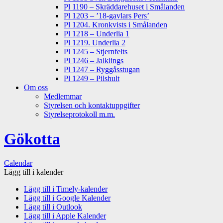
Pl 1190 – Skräddarehuset i Smålanden
Pl 1203 – ’18-gavlars Pers’
Pl 1204. Kronkvists i Smålanden
Pl 1218 – Underlia 1
Pl 1219. Underlia 2
Pl 1245 – Stjernfelts
Pl 1246 – Jalklings
Pl 1247 – Ryggåsstugan
Pl 1249 – Pilshult
Om oss
Medlemmar
Styrelsen och kontaktuppgifter
Styrelseprotokoll m.m.
Gökotta
Calendar
Lägg till i kalender
Lägg till i Timely-kalender
Lägg till i Google Kalender
Lägg till i Outlook
Lägg till i Apple Kalender