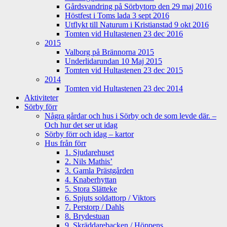
Gårdsvandring på Sörbytorp den 29 maj 2016
Höstfest i Toms lada 3 sept 2016
Utflykt till Naturum i Kristianstad 9 okt 2016
Tomten vid Hultastenen 23 dec 2016
2015
Valborg på Brännorna 2015
Underlidarundan 10 Maj 2015
Tomten vid Hultastenen 23 dec 2015
2014
Tomten vid Hultastenen 23 dec 2014
Aktiviteter
Sörby förr
Några gårdar och hus i Sörby och de som levde där. –
Och hur det ser ut idag
Sörby förr och idag – kartor
Hus från förr
1. Sjudarehuset
2. Nils Mathis’
3. Gamla Prästgården
4. Knaberhyttan
5. Stora Slätteke
6. Spjuts soldattorp / Viktors
7. Perstorp / Dahls
8. Brydestuan
9. Skräddarebacken / Höppens