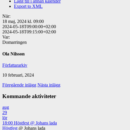
Lägg till i annan kalender
Export to XML
När:
18 maj, 2024 kl. 09:00
2024-05-18T09:00:00+02:00
2024-05-18T09:15:00+02:00
Var:
Domarringen
Ola Nilsson
Författararkiv
10 februari, 2024
Föregående inlägg
Nästa inlägg
Kommande aktiviteter
aug
29
lör
18:00
Höstfest
@ Johans lada
Höstfest
@ Johans lada