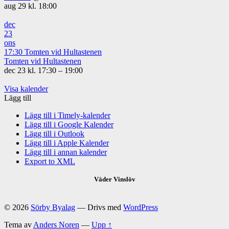
aug 29 kl. 18:00
dec
23
ons
17:30
Tomten vid Hultastenen
Tomten vid Hultastenen
dec 23 kl. 17:30 – 19:00
Visa kalender
Lägg till
Lägg till i Timely-kalender
Lägg till i Google Kalender
Lägg till i Outlook
Lägg till i Apple Kalender
Lägg till i annan kalender
Export to XML
Väder Vinslöv
© 2026
Sörby Byalag
— Drivs med
WordPress
Tema av
Anders Noren
—
Upp ↑