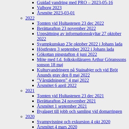
Guidad vandring med PRO – 2023-05-16
Valborg 2023
Årsmöte 2023-03-01
2022
Tomten vid Hultastenen 23 dec 2022
Berättarafton 23 november 2022
Uppsättning av informationsskyltar 27 oktober
2022
Svampkunskap 23e oktober 2022 i Johans lada
Höstfesten 3 september 2022 i Johans lada
Gökottan pingstafton 4 juni 2022
Möte med f.d. folkskolläraren Arthur Göranssons
sonson 18 maj
Kulturvandringen på Stainabjer och vid Bröt
Anunds grav den 8 maj 2022
”Vårstädningen” 4 maj 2022
Årsmötet 6 april 2022
2021
Tomten vid Hultastenen 23 dec 2021
Berättarafton 24 november 2021
Årsmötet 1 september 2021
Byalaget till jobb och samling vid domarringen
2020
Svampvisning och exkursion 4 okt 2020
Årsmötet 4 mars 2020