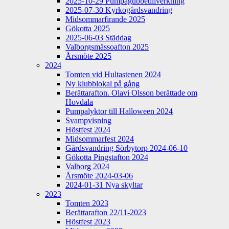
2025-10-29 Pumpagubbetillverkning
2025-07-30 Kyrkogårdsvandring
Midsommarfirande 2025
Gökotta 2025
2025-06-03 Städdag
Valborgsmässoafton 2025
Årsmöte 2025
2024
Tomten vid Hultastenen 2024
Ny klubblokal på gång
Berättarafton. Olavi Olsson berättade om
Hovdala
Pumpalyktor till Halloween 2024
Svampvisning
Höstfest 2024
Midsommarfest 2024
Gårdsvandring Sörbytorp 2024-06-10
Gökotta Pingstafton 2024
Valborg 2024
Årsmöte 2024-03-06
2024-01-31 Nya skyltar
2023
Tomten 2023
Berättarafton 22/11-2023
Höstfest 2023