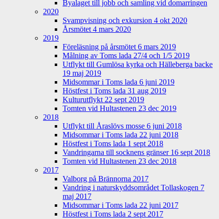
Byalaget till jobb och samling vid domarringen
2020
Svampvisning och exkursion 4 okt 2020
Årsmötet 4 mars 2020
2019
Föreläsning på årsmötet 6 mars 2019
Målning av Toms lada 27/4 och 1/5 2019
Utflykt till Gumlösa kyrka och Hälleberga backe
19 maj 2019
Midsommar i Toms lada 6 juni 2019
Höstfest i Toms lada 31 aug 2019
Kulturutflykt 22 sept 2019
Tomten vid Hultastenen 23 dec 2019
2018
Utflykt till Åraslövs mosse 6 juni 2018
Midsommar i Toms lada 22 juni 2018
Höstfest i Toms lada 1 sept 2018
Vandringarna till socknens gränser 16 sept 2018
Tomten vid Hultastenen 23 dec 2018
2017
Valborg på Brännorna 2017
Vandring i naturskyddsområdet Tollaskogen 7
maj 2017
Midsommar i Toms lada 22 juni 2017
Höstfest i Toms lada 2 sept 2017