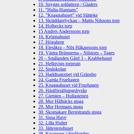
10. Snyggs soldattorp / Gladers
11. ”Hulta-Hannans”
12. ”Knaggahuset” vid Slätteke
13. Skräddarelyckan – Mattis Nilssons torp
14. Holbecks torp
15 Anders Anderssons torp
16. Kröppahuset
17. Högahem
18. Elesåkra – Nils Håkanssons torp
19. Västra Brännerna – Nilstorp – Tages
20 – Smålanden Gård 3 – Krabbehuset
21. Hellqvists torpruin
22. Småskolan
23. Haddisatorpet vid Gränsbo
24. Gamla Fruehagen
25. Knaggahuset vid Fruehagen
26. Hästförsäljningsbyrån
27. Gietsten – Hultastenen
28. Mor Hålbäcks stuga
29. Mor Hermans stuga
30. Skomakare Bergstrands stuga
31. Sissa Have
32. Lilla Hultet
33. Jättestenshuset
38. Knaggans i Smålanden