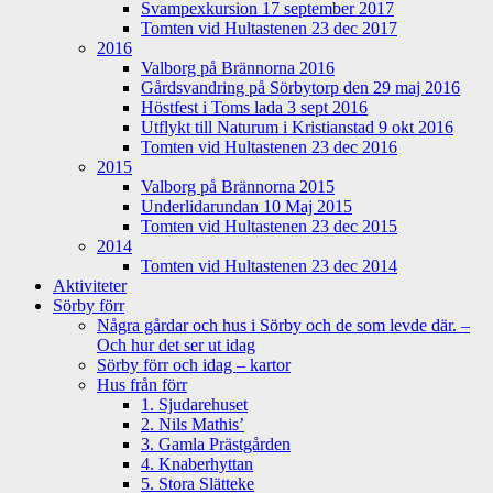
Svampexkursion 17 september 2017
Tomten vid Hultastenen 23 dec 2017
2016
Valborg på Brännorna 2016
Gårdsvandring på Sörbytorp den 29 maj 2016
Höstfest i Toms lada 3 sept 2016
Utflykt till Naturum i Kristianstad 9 okt 2016
Tomten vid Hultastenen 23 dec 2016
2015
Valborg på Brännorna 2015
Underlidarundan 10 Maj 2015
Tomten vid Hultastenen 23 dec 2015
2014
Tomten vid Hultastenen 23 dec 2014
Aktiviteter
Sörby förr
Några gårdar och hus i Sörby och de som levde där. –
Och hur det ser ut idag
Sörby förr och idag – kartor
Hus från förr
1. Sjudarehuset
2. Nils Mathis’
3. Gamla Prästgården
4. Knaberhyttan
5. Stora Slätteke