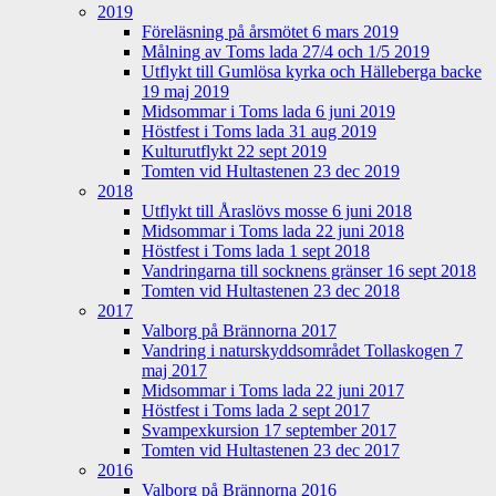
2019
Föreläsning på årsmötet 6 mars 2019
Målning av Toms lada 27/4 och 1/5 2019
Utflykt till Gumlösa kyrka och Hälleberga backe
19 maj 2019
Midsommar i Toms lada 6 juni 2019
Höstfest i Toms lada 31 aug 2019
Kulturutflykt 22 sept 2019
Tomten vid Hultastenen 23 dec 2019
2018
Utflykt till Åraslövs mosse 6 juni 2018
Midsommar i Toms lada 22 juni 2018
Höstfest i Toms lada 1 sept 2018
Vandringarna till socknens gränser 16 sept 2018
Tomten vid Hultastenen 23 dec 2018
2017
Valborg på Brännorna 2017
Vandring i naturskyddsområdet Tollaskogen 7
maj 2017
Midsommar i Toms lada 22 juni 2017
Höstfest i Toms lada 2 sept 2017
Svampexkursion 17 september 2017
Tomten vid Hultastenen 23 dec 2017
2016
Valborg på Brännorna 2016