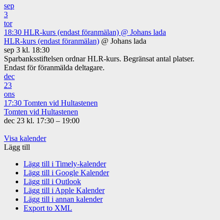
sep
3
tor
18:30
HLR-kurs (endast föranmälan)
@ Johans lada
HLR-kurs (endast föranmälan)
@ Johans lada
sep 3 kl. 18:30
Sparbanksstiftelsen ordnar HLR-kurs. Begränsat antal platser.
Endast för föranmälda deltagare.
dec
23
ons
17:30
Tomten vid Hultastenen
Tomten vid Hultastenen
dec 23 kl. 17:30 – 19:00
Visa kalender
Lägg till
Lägg till i Timely-kalender
Lägg till i Google Kalender
Lägg till i Outlook
Lägg till i Apple Kalender
Lägg till i annan kalender
Export to XML