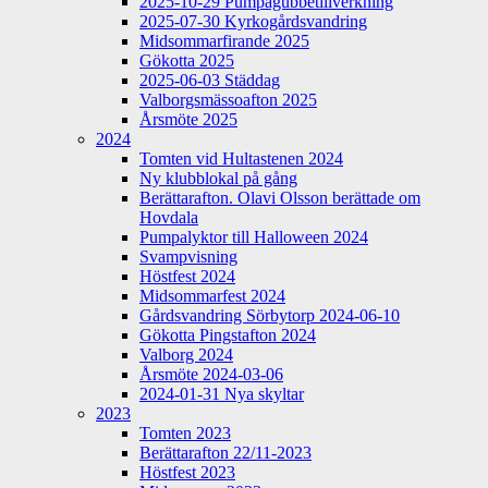
2025-10-29 Pumpagubbetillverkning
2025-07-30 Kyrkogårdsvandring
Midsommarfirande 2025
Gökotta 2025
2025-06-03 Städdag
Valborgsmässoafton 2025
Årsmöte 2025
2024
Tomten vid Hultastenen 2024
Ny klubblokal på gång
Berättarafton. Olavi Olsson berättade om
Hovdala
Pumpalyktor till Halloween 2024
Svampvisning
Höstfest 2024
Midsommarfest 2024
Gårdsvandring Sörbytorp 2024-06-10
Gökotta Pingstafton 2024
Valborg 2024
Årsmöte 2024-03-06
2024-01-31 Nya skyltar
2023
Tomten 2023
Berättarafton 22/11-2023
Höstfest 2023