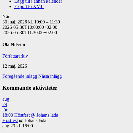
Lägg till i annan kalender
Export to XML
När:
30 maj, 2026 kl. 10:00 – 11:30
2026-05-30T10:00:00+02:00
2026-05-30T11:30:00+02:00
Ola Nilsson
Författararkiv
12 maj, 2026
Föregående inlägg
Nästa inlägg
Kommande aktiviteter
aug
29
lör
18:00
Höstfest
@ Johans lada
Höstfest
@ Johans lada
aug 29 kl. 18:00