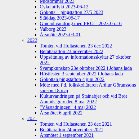
Midsommar 2023
Cykelutflykt 2023-06-12
Gökotta – pingstafton 27/5 2023
Städdag 2023-05-17
Guidad vandring med PRO – 2023-05-16
Valborg 2023
Årsmöte 2023-03-01
2022
Tomten vid Hultastenen 23 dec 2022
Berättarafton 23 november 2022
Uppsättning av informationsskyltar 27 oktober
2022
Svampkunskap 23e oktober 2022 i Johans lada
Höstfesten 3 september 2022 i Johans lada
Gökottan pingstafton 4 juni 2022
Möte med f.d. folkskolläraren Arthur Göranssons
sonson 18 maj
Kulturvandringen på Stainabjer och vid Bröt
Anunds grav den 8 maj 2022
”Vårstädningen” 4 maj 2022
Årsmötet 6 april 2022
2021
Tomten vid Hultastenen 23 dec 2021
Berättarafton 24 november 2021
Årsmötet 1 september 2021