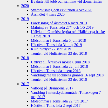
Byalaget till jobb och samling vid domarringen
2020
Svampvisning och exkursion 4 okt 2020
Årsmötet 4 mars 2020
2019
Föreläsning på årsmötet 6 mars 2019
Målning av Toms lada 27/4 och 1/5 2019
Utflykt till Gumlösa kyrka och Hälleberga backe
19 maj 2019
Midsommar i Toms lada 6 juni 2019
Höstfest i Toms lada 31 aug 2019
Kulturutflykt 22 sept 2019
Tomten vid Hultastenen 23 dec 2019
2018
Utflykt till Åraslövs mosse 6 juni 2018
Midsommar i Toms lada 22 juni 2018
Höstfest i Toms lada 1 sept 2018
Vandringarna till socknens gränser 16 sept 2018
Tomten vid Hultastenen 23 dec 2018
2017
Valborg på Brännorna 2017
Vandring i naturskyddsområdet Tollaskogen 7
maj 2017
Midsommar i Toms lada 22 juni 2017
Höstfest i Toms lada 2 sept 2017