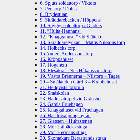
6. Spjuts soldattorp / Viktors
7. Perstorp / Dahls
8. Brydestuan
9. Skräddarebacken / Höppens
10. Snyggs soldattorp / Gladers
11. ”Hulta-Hannans”
12. ”Knaggahuset” vid Slätteke
13. Skräddarelyckan – Mattis Nilssons torp
14. Holbecks torp
15 Anders Anderssons torp
16. Kröppahuset
17. Högahem
18. Elesåkra – Nils Håkanssons torp
19. Västra Brännerna – Nilstorp – Tages
20 – Smålanden Gård 3 – Krabbehuset
21. Hellqvists torpruin
22. Småskolan
23. Haddisatorpet vid Gränsbo
24. Gamla Fruehagen
25. Knaggahuset vid Fruehagen
26. Hästförsäljningsbyrån
27. Gietsten – Hultastenen
28. Mor Hålbäcks stuga
29. Mor Hermans stuga
30. Skomakare Bergstrands stuga