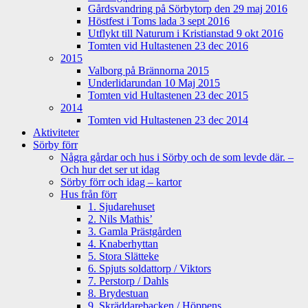
Gårdsvandring på Sörbytorp den 29 maj 2016
Höstfest i Toms lada 3 sept 2016
Utflykt till Naturum i Kristianstad 9 okt 2016
Tomten vid Hultastenen 23 dec 2016
2015
Valborg på Brännorna 2015
Underlidarundan 10 Maj 2015
Tomten vid Hultastenen 23 dec 2015
2014
Tomten vid Hultastenen 23 dec 2014
Aktiviteter
Sörby förr
Några gårdar och hus i Sörby och de som levde där. –
Och hur det ser ut idag
Sörby förr och idag – kartor
Hus från förr
1. Sjudarehuset
2. Nils Mathis’
3. Gamla Prästgården
4. Knaberhyttan
5. Stora Slätteke
6. Spjuts soldattorp / Viktors
7. Perstorp / Dahls
8. Brydestuan
9. Skräddarebacken / Höppens