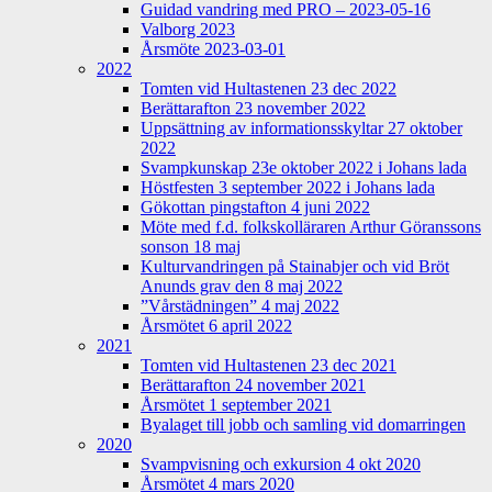
Guidad vandring med PRO – 2023-05-16
Valborg 2023
Årsmöte 2023-03-01
2022
Tomten vid Hultastenen 23 dec 2022
Berättarafton 23 november 2022
Uppsättning av informationsskyltar 27 oktober
2022
Svampkunskap 23e oktober 2022 i Johans lada
Höstfesten 3 september 2022 i Johans lada
Gökottan pingstafton 4 juni 2022
Möte med f.d. folkskolläraren Arthur Göranssons
sonson 18 maj
Kulturvandringen på Stainabjer och vid Bröt
Anunds grav den 8 maj 2022
”Vårstädningen” 4 maj 2022
Årsmötet 6 april 2022
2021
Tomten vid Hultastenen 23 dec 2021
Berättarafton 24 november 2021
Årsmötet 1 september 2021
Byalaget till jobb och samling vid domarringen
2020
Svampvisning och exkursion 4 okt 2020
Årsmötet 4 mars 2020