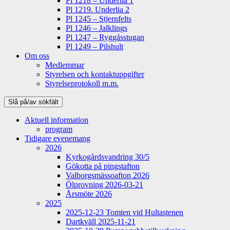
Pl 1218 – Underlia 1
Pl 1219. Underlia 2
Pl 1245 – Stjernfelts
Pl 1246 – Jalklings
Pl 1247 – Ryggåsstugan
Pl 1249 – Pilshult
Om oss
Medlemmar
Styrelsen och kontaktuppgifter
Styrelseprotokoll m.m.
Slå på/av sökfält
Aktuell information
program
Tidigare evenemang
2026
Kyrkogårdsvandring 30/5
Gökotta på pingstafton
Valborgsmässoafton 2026
Ölprovning 2026-03-21
Årsmöte 2026
2025
2025-12-23 Tomten vid Hultastenen
Dartkväll 2025-11-21