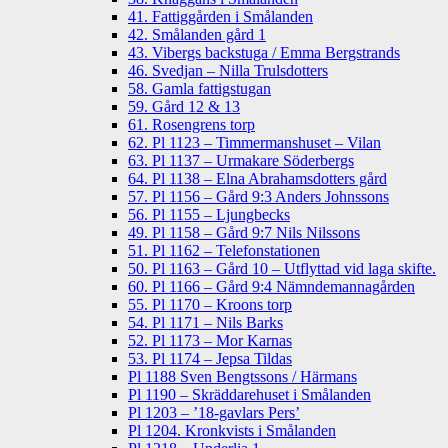
41. Fattiggården i Smålanden
42. Smålanden gård 1
43. Vibergs backstuga / Emma Bergstrands
46. Svedjan – Nilla Trulsdotters
58. Gamla fattigstugan
59. Gård 12 & 13
61. Rosengrens torp
62. Pl 1123 – Timmermanshuset – Vilan
63. Pl 1137 – Urmakare Söderbergs
64. Pl 1138 – Elna Abrahamsdotters gård
57. Pl 1156 – Gård 9:3 Anders Johnssons
56. Pl 1155 – Ljungbecks
49. Pl 1158 – Gård 9:7 Nils Nilssons
51. Pl 1162 – Telefonstationen
50. Pl 1163 – Gård 10 – Utflyttad vid laga skifte.
60. Pl 1166 – Gård 9:4 Nämndemannagården
55. Pl 1170 – Kroons torp
54. Pl 1171 – Nils Barks
52. Pl 1173 – Mor Karnas
53. Pl 1174 – Jepsa Tildas
Pl 1188 Sven Bengtssons / Härmans
Pl 1190 – Skräddarehuset i Smålanden
Pl 1203 – ’18-gavlars Pers’
Pl 1204. Kronkvists i Smålanden