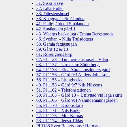
31. Sissa Have
32. Lilla Hultet
33. Jättestenshuset
38. Knaggans i Smålanden
41. Fattiggården i Smålanden
42. Smålanden gård 1
43. Vibergs backstuga / Emma Bergstrands
46. Svedjan – Nilla Trulsdotters
58. Gamla fattigstugan
59. Gård 12 & 13
61. Rosengrens torp
62. Pl 1123 – Timmermanshuset – Vilan
63. Pl 1137 – Urmakare Söderbergs
64. Pl 1138 – Elna Abrahamsdotters gård
57. Pl 1156 – Gård 9:3 Anders Johnssons
56. Pl 1155 – Ljungbecks
49. Pl 1158 – Gård 9:7 Nils Nilssons
51. Pl 1162 – Telefonstationen
50. Pl 1163 – Gård 10 – Utflyttad vid laga skifte.
60. Pl 1166 – Gård 9:4 Nämndemannagården
55. Pl 1170 – Kroons torp
54. Pl 1171 – Nils Barks
52. Pl 1173 – Mor Karnas
53. Pl 1174 – Jepsa Tildas
Pl 1188 Sven Bengtssons / Härmans