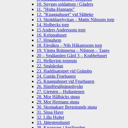
10. Snyggs soldattorp / Gladers
11. ”Hulta-Hannans”
12. ”Knaggahuset” vid Slätteke
13. Skräddarelyckan – Mattis Nilssons torp
14. Holbecks torp
15 Anders Anderssons torp
16. Kröppahuset
17. Högahem
18. Elesåkra – Nils Håkanssons torp
19. Västra Brännerna – Nilstorp – Tages
20 – Smålanden Gård 3 – Krabbehuset
21. Hellqvists torpruin
22. Småskolan
23. Haddisatorpet vid Gränsbo
24. Gamla Fruehagen
25. Knaggahuset vid Fruehagen
26. Hästförsäljningsbyrån
27. Gietsten – Hultastenen
28. Mor Hålbäcks stuga
29. Mor Hermans stuga
30. Skomakare Bergstrands stuga
31. Sissa Have
32. Lilla Hultet
33. Jättestenshuset
38. Knaggans i Smålanden