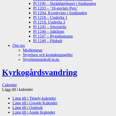
Pl 1190 – Skräddarehuset i Smålanden
Pl 1203 – ’18-gavlars Pers’
Pl 1204. Kronkvists i Smålanden
Pl 1218 – Underlia 1
Pl 1219. Underlia 2
Pl 1245 – Stjernfelts
Pl 1246 – Jalklings
Pl 1247 – Ryggåsstugan
Pl 1249 – Pilshult
Om oss
Medlemmar
Styrelsen och kontaktuppgifter
Styrelseprotokoll m.m.
Kyrkogårdsvandring
Calendar
Lägg till i kalender
Lägg till i Timely-kalender
Lägg till i Google Kalender
Lägg till i Outlook
Lägg till i Apple Kalender