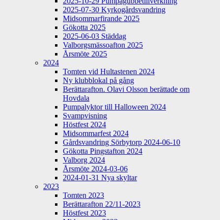
2025-10-29 Pumpagubbetillverkning
2025-07-30 Kyrkogårdsvandring
Midsommarfirande 2025
Gökotta 2025
2025-06-03 Städdag
Valborgsmässoafton 2025
Årsmöte 2025
2024
Tomten vid Hultastenen 2024
Ny klubblokal på gång
Berättarafton. Olavi Olsson berättade om
Hovdala
Pumpalyktor till Halloween 2024
Svampvisning
Höstfest 2024
Midsommarfest 2024
Gårdsvandring Sörbytorp 2024-06-10
Gökotta Pingstafton 2024
Valborg 2024
Årsmöte 2024-03-06
2024-01-31 Nya skyltar
2023
Tomten 2023
Berättarafton 22/11-2023
Höstfest 2023