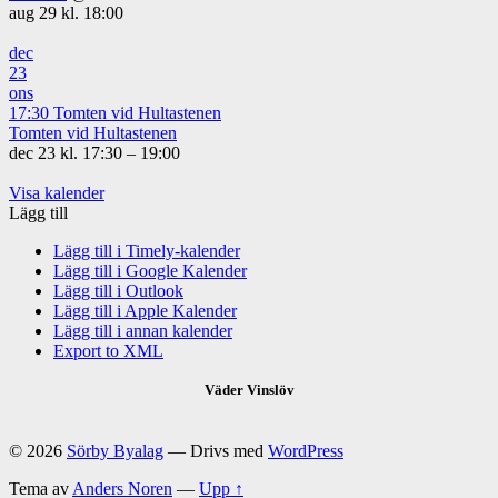
aug 29 kl. 18:00
dec
23
ons
17:30
Tomten vid Hultastenen
Tomten vid Hultastenen
dec 23 kl. 17:30 – 19:00
Visa kalender
Lägg till
Lägg till i Timely-kalender
Lägg till i Google Kalender
Lägg till i Outlook
Lägg till i Apple Kalender
Lägg till i annan kalender
Export to XML
Väder Vinslöv
© 2026
Sörby Byalag
— Drivs med
WordPress
Tema av
Anders Noren
—
Upp ↑