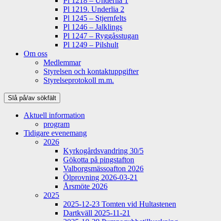
Pl 1218 – Underlia 1
Pl 1219. Underlia 2
Pl 1245 – Stjernfelts
Pl 1246 – Jalklings
Pl 1247 – Ryggåsstugan
Pl 1249 – Pilshult
Om oss
Medlemmar
Styrelsen och kontaktuppgifter
Styrelseprotokoll m.m.
Slå på/av sökfält
Aktuell information
program
Tidigare evenemang
2026
Kyrkogårdsvandring 30/5
Gökotta på pingstafton
Valborgsmässoafton 2026
Ölprovning 2026-03-21
Årsmöte 2026
2025
2025-12-23 Tomten vid Hultastenen
Dartkväll 2025-11-21