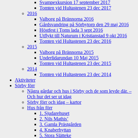
Svampexkursion 17 september 2017
Tomten vid Hultastenen 23 dec 2017
2016
Valborg på Brännorna 2016
Gårdsvandring på Sörbytorp den 29 maj 2016
Höstfest i Toms lada 3 sept 2016
Utflykt till Naturum i Kristianstad 9 okt 2016
Tomten vid Hultastenen 23 dec 2016
2015
Valborg på Brännorna 2015
Underlidarundan 10 Maj 2015
Tomten vid Hultastenen 23 dec 2015
2014
Tomten vid Hultastenen 23 dec 2014
Aktiviteter
Sörby förr
Några gårdar och hus i Sörby och de som levde där. –
Och hur det ser ut idag
Sörby förr och idag – kartor
Hus från förr
1. Sjudarehuset
2. Nils Mathis’
3. Gamla Prästgården
4. Knaberhyttan
5. Stora Slätteke