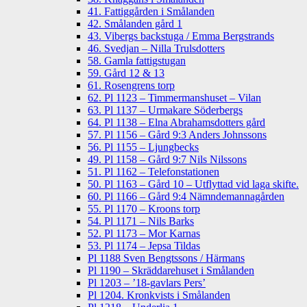
41. Fattiggården i Smålanden
42. Smålanden gård 1
43. Vibergs backstuga / Emma Bergstrands
46. Svedjan – Nilla Trulsdotters
58. Gamla fattigstugan
59. Gård 12 & 13
61. Rosengrens torp
62. Pl 1123 – Timmermanshuset – Vilan
63. Pl 1137 – Urmakare Söderbergs
64. Pl 1138 – Elna Abrahamsdotters gård
57. Pl 1156 – Gård 9:3 Anders Johnssons
56. Pl 1155 – Ljungbecks
49. Pl 1158 – Gård 9:7 Nils Nilssons
51. Pl 1162 – Telefonstationen
50. Pl 1163 – Gård 10 – Utflyttad vid laga skifte.
60. Pl 1166 – Gård 9:4 Nämndemannagården
55. Pl 1170 – Kroons torp
54. Pl 1171 – Nils Barks
52. Pl 1173 – Mor Karnas
53. Pl 1174 – Jepsa Tildas
Pl 1188 Sven Bengtssons / Härmans
Pl 1190 – Skräddarehuset i Smålanden
Pl 1203 – ’18-gavlars Pers’
Pl 1204. Kronkvists i Smålanden