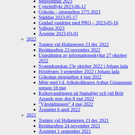
Midsommar 2023
Cykelutflykt 2023-06-12
Gökotta – pingstafton 27/5 2023
Städdag 2023-05-17
Guidad vandring med PRO – 2023-05-16
Valborg 2023
Årsmöte 2023-03-01
2022
Tomten vid Hultastenen 23 dec 2022
Berättarafton 23 november 2022
Uppsättning av informationsskyltar 27 oktober
2022
Svampkunskap 23e oktober 2022 i Johans lada
Höstfesten 3 september 2022 i Johans lada
Gökottan pingstafton 4 juni 2022
Möte med f.d. folkskolläraren Arthur Göranssons
sonson 18 maj
Kulturvandringen på Stainabjer och vid Bröt
Anunds grav den 8 maj 2022
”Vårstädningen” 4 maj 2022
Årsmötet 6 april 2022
2021
Tomten vid Hultastenen 23 dec 2021
Berättarafton 24 november 2021
Årsmötet 1 september 2021