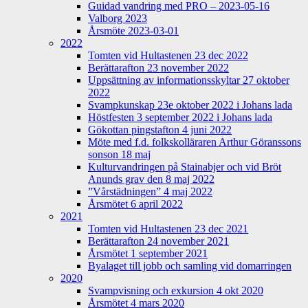
Guidad vandring med PRO – 2023-05-16
Valborg 2023
Årsmöte 2023-03-01
2022
Tomten vid Hultastenen 23 dec 2022
Berättarafton 23 november 2022
Uppsättning av informationsskyltar 27 oktober
2022
Svampkunskap 23e oktober 2022 i Johans lada
Höstfesten 3 september 2022 i Johans lada
Gökottan pingstafton 4 juni 2022
Möte med f.d. folkskolläraren Arthur Göranssons
sonson 18 maj
Kulturvandringen på Stainabjer och vid Bröt
Anunds grav den 8 maj 2022
”Vårstädningen” 4 maj 2022
Årsmötet 6 april 2022
2021
Tomten vid Hultastenen 23 dec 2021
Berättarafton 24 november 2021
Årsmötet 1 september 2021
Byalaget till jobb och samling vid domarringen
2020
Svampvisning och exkursion 4 okt 2020
Årsmötet 4 mars 2020