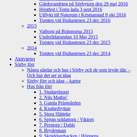
Gårdsvandring på Sörbytorp den 29 maj 2016
Höstfest i Toms lada 3 sept 2016
Utflykt till Naturum i Kristianstad 9 okt 2016
Tomten vid Hultastenen 23 dec 2016
2015
Valborg på Brännorna 2015
Underlidarundan 10 Maj 2015
Tomten vid Hultastenen 23 dec 2015
2014
Tomten vid Hultastenen 23 dec 2014
Aktiviteter
Sörby förr
Några gårdar och hus i Sörby och de som levde där. –
Och hur det ser ut idag
Sörby förr och idag – kartor
Hus från förr
1. Sjudarehuset
2. Nils Mathis’
3. Gamla Prästgården
4. Knaberhyttan
5. Stora Slätteke
6. Spjuts soldattorp / Viktors
7. Perstorp / Dahls
8. Brydestuan
9. Skräddarebacken / Höppens