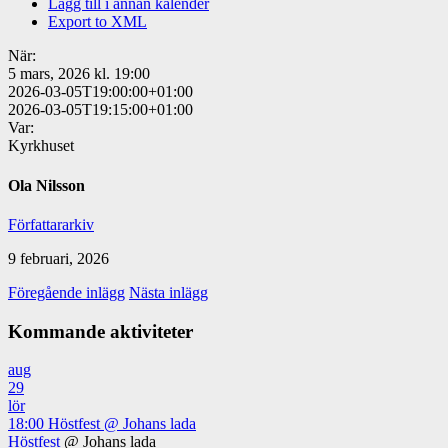
Lägg till i annan kalender
Export to XML
När:
5 mars, 2026 kl. 19:00
2026-03-05T19:00:00+01:00
2026-03-05T19:15:00+01:00
Var:
Kyrkhuset
Ola Nilsson
Författararkiv
9 februari, 2026
Föregående inlägg
Nästa inlägg
Kommande aktiviteter
aug
29
lör
18:00
Höstfest
@ Johans lada
Höstfest
@ Johans lada