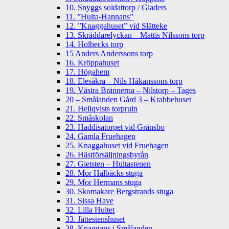
10. Snyggs soldattorp / Gladers
11. ”Hulta-Hannans”
12. ”Knaggahuset” vid Slätteke
13. Skräddarelyckan – Mattis Nilssons torp
14. Holbecks torp
15 Anders Anderssons torp
16. Kröppahuset
17. Högahem
18. Elesåkra – Nils Håkanssons torp
19. Västra Brännerna – Nilstorp – Tages
20 – Smålanden Gård 3 – Krabbehuset
21. Hellqvists torpruin
22. Småskolan
23. Haddisatorpet vid Gränsbo
24. Gamla Fruehagen
25. Knaggahuset vid Fruehagen
26. Hästförsäljningsbyrån
27. Gietsten – Hultastenen
28. Mor Hålbäcks stuga
29. Mor Hermans stuga
30. Skomakare Bergstrands stuga
31. Sissa Have
32. Lilla Hultet
33. Jättestenshuset
38. Knaggans i Smålanden