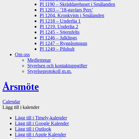
Pl 1190 – Skräddarehuset i Smålanden
Pl 1203 – ’18-gavlars Pers’
Pl 1204. Kronkvists i Smålanden
Pl 1218 – Underlia 1
Pl 1219. Underlia 2
Pl 1245 – Stjernfelts
Pl 1246 – Jalklings
Pl 1247 – Ryggåsstugan
Pl 1249 – Pilshult
Om oss
Medlemmar
Styrelsen och kontaktuppgifter
Styrelseprotokoll m.m.
Årsmöte
Calendar
Lägg till i kalender
Lägg till i Timely-kalender
Lägg till i Google Kalender
Lägg till i Outlook
Lägg till i Apple Kalender