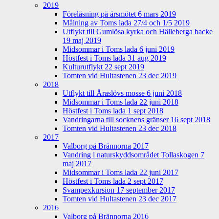
2019
Föreläsning på årsmötet 6 mars 2019
Målning av Toms lada 27/4 och 1/5 2019
Utflykt till Gumlösa kyrka och Hälleberga backe
19 maj 2019
Midsommar i Toms lada 6 juni 2019
Höstfest i Toms lada 31 aug 2019
Kulturutflykt 22 sept 2019
Tomten vid Hultastenen 23 dec 2019
2018
Utflykt till Åraslövs mosse 6 juni 2018
Midsommar i Toms lada 22 juni 2018
Höstfest i Toms lada 1 sept 2018
Vandringarna till socknens gränser 16 sept 2018
Tomten vid Hultastenen 23 dec 2018
2017
Valborg på Brännorna 2017
Vandring i naturskyddsområdet Tollaskogen 7
maj 2017
Midsommar i Toms lada 22 juni 2017
Höstfest i Toms lada 2 sept 2017
Svampexkursion 17 september 2017
Tomten vid Hultastenen 23 dec 2017
2016
Valborg på Brännorna 2016