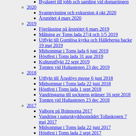
Byalaget till jobb och samling vid domarringen
2020
Svampvisning och exkursion 4 okt 2020
Årsmötet 4 mars 2020
2019
Föreläsning på årsmötet 6 mars 2019
Målning av Toms lada 27/4 och 1/5 2019
Utflykt till Gumlösa kyrka och Hälleberga backe
19 maj 2019
Midsommar i Toms lada 6 juni 2019
Höstfest i Toms lada 31 aug 2019
Kulturutflykt 22 sept 2019
Tomten vid Hultastenen 23 dec 2019
2018
Utflykt till Åraslövs mosse 6 juni 2018
Midsommar i Toms lada 22 juni 2018
Höstfest i Toms lada 1 sept 2018
Vandringarna till socknens gränser 16 sept 2018
Tomten vid Hultastenen 23 dec 2018
2017
Valborg på Brännorna 2017
Vandring i naturskyddsområdet Tollaskogen 7
maj 2017
Midsommar i Toms lada 22 juni 2017
Höstfest i Toms lada 2 sept 2017