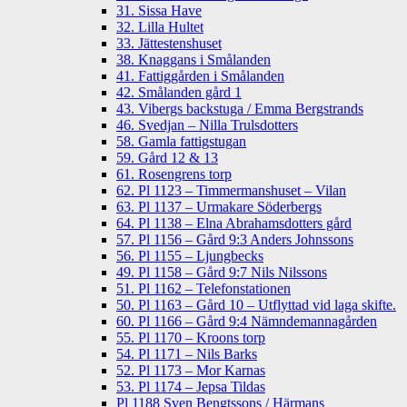
31. Sissa Have
32. Lilla Hultet
33. Jättestenshuset
38. Knaggans i Smålanden
41. Fattiggården i Smålanden
42. Smålanden gård 1
43. Vibergs backstuga / Emma Bergstrands
46. Svedjan – Nilla Trulsdotters
58. Gamla fattigstugan
59. Gård 12 & 13
61. Rosengrens torp
62. Pl 1123 – Timmermanshuset – Vilan
63. Pl 1137 – Urmakare Söderbergs
64. Pl 1138 – Elna Abrahamsdotters gård
57. Pl 1156 – Gård 9:3 Anders Johnssons
56. Pl 1155 – Ljungbecks
49. Pl 1158 – Gård 9:7 Nils Nilssons
51. Pl 1162 – Telefonstationen
50. Pl 1163 – Gård 10 – Utflyttad vid laga skifte.
60. Pl 1166 – Gård 9:4 Nämndemannagården
55. Pl 1170 – Kroons torp
54. Pl 1171 – Nils Barks
52. Pl 1173 – Mor Karnas
53. Pl 1174 – Jepsa Tildas
Pl 1188 Sven Bengtssons / Härmans