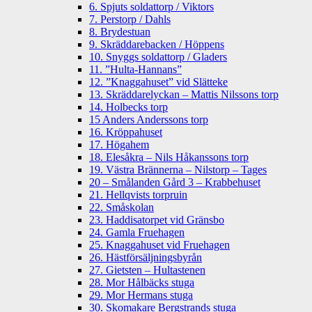
6. Spjuts soldattorp / Viktors
7. Perstorp / Dahls
8. Brydestuan
9. Skräddarebacken / Höppens
10. Snyggs soldattorp / Gladers
11. ”Hulta-Hannans”
12. ”Knaggahuset” vid Slätteke
13. Skräddarelyckan – Mattis Nilssons torp
14. Holbecks torp
15 Anders Anderssons torp
16. Kröppahuset
17. Högahem
18. Elesåkra – Nils Håkanssons torp
19. Västra Brännerna – Nilstorp – Tages
20 – Smålanden Gård 3 – Krabbehuset
21. Hellqvists torpruin
22. Småskolan
23. Haddisatorpet vid Gränsbo
24. Gamla Fruehagen
25. Knaggahuset vid Fruehagen
26. Hästförsäljningsbyrån
27. Gietsten – Hultastenen
28. Mor Hålbäcks stuga
29. Mor Hermans stuga
30. Skomakare Bergstrands stuga