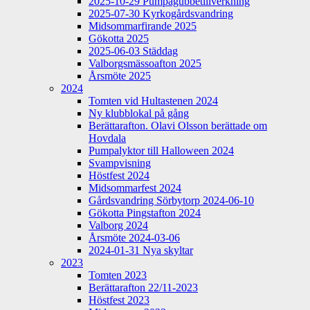
2025-10-29 Pumpagubbetillverkning
2025-07-30 Kyrkogårdsvandring
Midsommarfirande 2025
Gökotta 2025
2025-06-03 Städdag
Valborgsmässoafton 2025
Årsmöte 2025
2024
Tomten vid Hultastenen 2024
Ny klubblokal på gång
Berättarafton. Olavi Olsson berättade om
Hovdala
Pumpalyktor till Halloween 2024
Svampvisning
Höstfest 2024
Midsommarfest 2024
Gårdsvandring Sörbytorp 2024-06-10
Gökotta Pingstafton 2024
Valborg 2024
Årsmöte 2024-03-06
2024-01-31 Nya skyltar
2023
Tomten 2023
Berättarafton 22/11-2023
Höstfest 2023