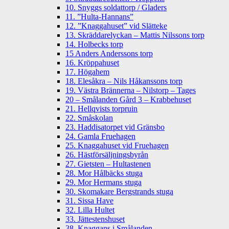
10. Snyggs soldattorp / Gladers
11. ”Hulta-Hannans”
12. ”Knaggahuset” vid Slätteke
13. Skräddarelyckan – Mattis Nilssons torp
14. Holbecks torp
15 Anders Anderssons torp
16. Kröppahuset
17. Högahem
18. Elesåkra – Nils Håkanssons torp
19. Västra Brännerna – Nilstorp – Tages
20 – Smålanden Gård 3 – Krabbehuset
21. Hellqvists torpruin
22. Småskolan
23. Haddisatorpet vid Gränsbo
24. Gamla Fruehagen
25. Knaggahuset vid Fruehagen
26. Hästförsäljningsbyrån
27. Gietsten – Hultastenen
28. Mor Hålbäcks stuga
29. Mor Hermans stuga
30. Skomakare Bergstrands stuga
31. Sissa Have
32. Lilla Hultet
33. Jättestenshuset
38. Knaggans i Smålanden