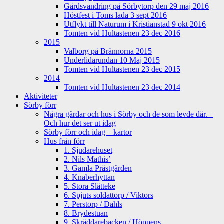
Gårdsvandring på Sörbytorp den 29 maj 2016
Höstfest i Toms lada 3 sept 2016
Utflykt till Naturum i Kristianstad 9 okt 2016
Tomten vid Hultastenen 23 dec 2016
2015
Valborg på Brännorna 2015
Underlidarundan 10 Maj 2015
Tomten vid Hultastenen 23 dec 2015
2014
Tomten vid Hultastenen 23 dec 2014
Aktiviteter
Sörby förr
Några gårdar och hus i Sörby och de som levde där. –
Och hur det ser ut idag
Sörby förr och idag – kartor
Hus från förr
1. Sjudarehuset
2. Nils Mathis’
3. Gamla Prästgården
4. Knaberhyttan
5. Stora Slätteke
6. Spjuts soldattorp / Viktors
7. Perstorp / Dahls
8. Brydestuan
9. Skräddarebacken / Höppens