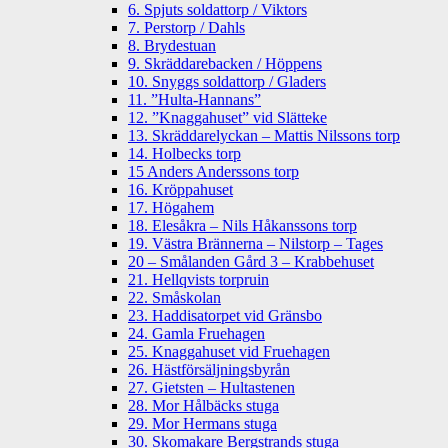
6. Spjuts soldattorp / Viktors
7. Perstorp / Dahls
8. Brydestuan
9. Skräddarebacken / Höppens
10. Snyggs soldattorp / Gladers
11. ”Hulta-Hannans”
12. ”Knaggahuset” vid Slätteke
13. Skräddarelyckan – Mattis Nilssons torp
14. Holbecks torp
15 Anders Anderssons torp
16. Kröppahuset
17. Högahem
18. Elesåkra – Nils Håkanssons torp
19. Västra Brännerna – Nilstorp – Tages
20 – Smålanden Gård 3 – Krabbehuset
21. Hellqvists torpruin
22. Småskolan
23. Haddisatorpet vid Gränsbo
24. Gamla Fruehagen
25. Knaggahuset vid Fruehagen
26. Hästförsäljningsbyrån
27. Gietsten – Hultastenen
28. Mor Hålbäcks stuga
29. Mor Hermans stuga
30. Skomakare Bergstrands stuga