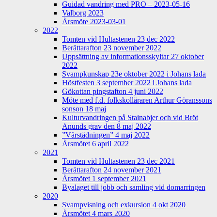
Guidad vandring med PRO – 2023-05-16
Valborg 2023
Årsmöte 2023-03-01
2022
Tomten vid Hultastenen 23 dec 2022
Berättarafton 23 november 2022
Uppsättning av informationsskyltar 27 oktober
2022
Svampkunskap 23e oktober 2022 i Johans lada
Höstfesten 3 september 2022 i Johans lada
Gökottan pingstafton 4 juni 2022
Möte med f.d. folkskolläraren Arthur Göranssons
sonson 18 maj
Kulturvandringen på Stainabjer och vid Bröt
Anunds grav den 8 maj 2022
”Vårstädningen” 4 maj 2022
Årsmötet 6 april 2022
2021
Tomten vid Hultastenen 23 dec 2021
Berättarafton 24 november 2021
Årsmötet 1 september 2021
Byalaget till jobb och samling vid domarringen
2020
Svampvisning och exkursion 4 okt 2020
Årsmötet 4 mars 2020