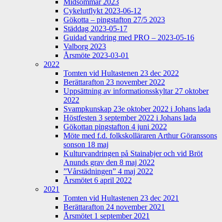
Midsommar 2023
Cykelutflykt 2023-06-12
Gökotta – pingstafton 27/5 2023
Städdag 2023-05-17
Guidad vandring med PRO – 2023-05-16
Valborg 2023
Årsmöte 2023-03-01
2022
Tomten vid Hultastenen 23 dec 2022
Berättarafton 23 november 2022
Uppsättning av informationsskyltar 27 oktober
2022
Svampkunskap 23e oktober 2022 i Johans lada
Höstfesten 3 september 2022 i Johans lada
Gökottan pingstafton 4 juni 2022
Möte med f.d. folkskolläraren Arthur Göranssons
sonson 18 maj
Kulturvandringen på Stainabjer och vid Bröt
Anunds grav den 8 maj 2022
”Vårstädningen” 4 maj 2022
Årsmötet 6 april 2022
2021
Tomten vid Hultastenen 23 dec 2021
Berättarafton 24 november 2021
Årsmötet 1 september 2021