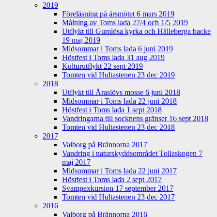
2019
Föreläsning på årsmötet 6 mars 2019
Målning av Toms lada 27/4 och 1/5 2019
Utflykt till Gumlösa kyrka och Hälleberga backe
19 maj 2019
Midsommar i Toms lada 6 juni 2019
Höstfest i Toms lada 31 aug 2019
Kulturutflykt 22 sept 2019
Tomten vid Hultastenen 23 dec 2019
2018
Utflykt till Åraslövs mosse 6 juni 2018
Midsommar i Toms lada 22 juni 2018
Höstfest i Toms lada 1 sept 2018
Vandringarna till socknens gränser 16 sept 2018
Tomten vid Hultastenen 23 dec 2018
2017
Valborg på Brännorna 2017
Vandring i naturskyddsområdet Tollaskogen 7
maj 2017
Midsommar i Toms lada 22 juni 2017
Höstfest i Toms lada 2 sept 2017
Svampexkursion 17 september 2017
Tomten vid Hultastenen 23 dec 2017
2016
Valborg på Brännorna 2016