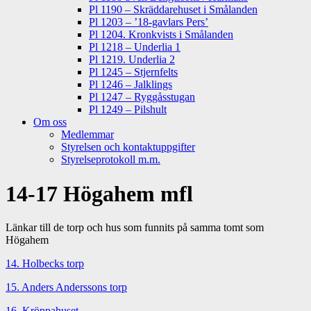
Pl 1190 – Skräddarehuset i Smålanden
Pl 1203 – ’18-gavlars Pers’
Pl 1204. Kronkvists i Smålanden
Pl 1218 – Underlia 1
Pl 1219. Underlia 2
Pl 1245 – Stjernfelts
Pl 1246 – Jalklings
Pl 1247 – Ryggåsstugan
Pl 1249 – Pilshult
Om oss
Medlemmar
Styrelsen och kontaktuppgifter
Styrelseprotokoll m.m.
14-17 Högahem mfl
Länkar till de torp och hus som funnits på samma tomt som
Högahem
14. Holbecks torp
15. Anders Anderssons torp
16. Kröppahuset