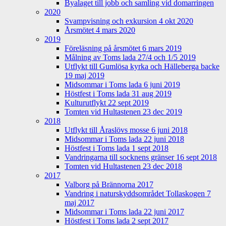
Byalaget till jobb och samling vid domarringen
2020
Svampvisning och exkursion 4 okt 2020
Årsmötet 4 mars 2020
2019
Föreläsning på årsmötet 6 mars 2019
Målning av Toms lada 27/4 och 1/5 2019
Utflykt till Gumlösa kyrka och Hälleberga backe
19 maj 2019
Midsommar i Toms lada 6 juni 2019
Höstfest i Toms lada 31 aug 2019
Kulturutflykt 22 sept 2019
Tomten vid Hultastenen 23 dec 2019
2018
Utflykt till Åraslövs mosse 6 juni 2018
Midsommar i Toms lada 22 juni 2018
Höstfest i Toms lada 1 sept 2018
Vandringarna till socknens gränser 16 sept 2018
Tomten vid Hultastenen 23 dec 2018
2017
Valborg på Brännorna 2017
Vandring i naturskyddsområdet Tollaskogen 7
maj 2017
Midsommar i Toms lada 22 juni 2017
Höstfest i Toms lada 2 sept 2017