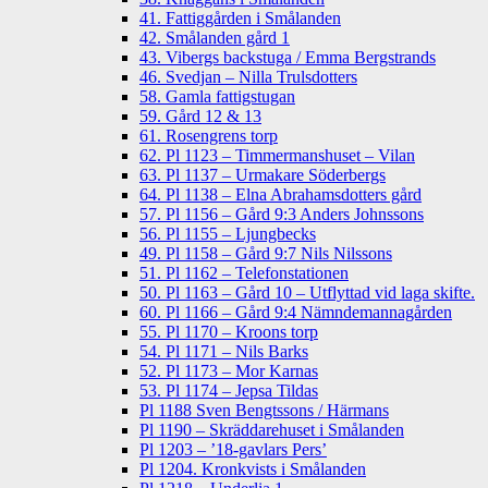
41. Fattiggården i Smålanden
42. Smålanden gård 1
43. Vibergs backstuga / Emma Bergstrands
46. Svedjan – Nilla Trulsdotters
58. Gamla fattigstugan
59. Gård 12 & 13
61. Rosengrens torp
62. Pl 1123 – Timmermanshuset – Vilan
63. Pl 1137 – Urmakare Söderbergs
64. Pl 1138 – Elna Abrahamsdotters gård
57. Pl 1156 – Gård 9:3 Anders Johnssons
56. Pl 1155 – Ljungbecks
49. Pl 1158 – Gård 9:7 Nils Nilssons
51. Pl 1162 – Telefonstationen
50. Pl 1163 – Gård 10 – Utflyttad vid laga skifte.
60. Pl 1166 – Gård 9:4 Nämndemannagården
55. Pl 1170 – Kroons torp
54. Pl 1171 – Nils Barks
52. Pl 1173 – Mor Karnas
53. Pl 1174 – Jepsa Tildas
Pl 1188 Sven Bengtssons / Härmans
Pl 1190 – Skräddarehuset i Smålanden
Pl 1203 – ’18-gavlars Pers’
Pl 1204. Kronkvists i Smålanden