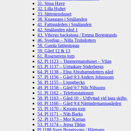
31. Sissa Have
32. Lilla Hultet
33. Jättestenshuset
38. Knaggans i Smålanden
41. Fattiggården i Smålanden
42. Smålanden gård 1
43. Vibergs backstuga / Emma Bergstrands
46. Svedjan – Nilla Trulsdotters
58. Gamla fattigstugan
59. Gård 12 & 13
61. Rosengrens torp
62. Pl 1123 – Timmermanshuset – Vilan
63. Pl 1137 – Urmakare Söderbergs
64. Pl 1138 – Elna Abrahamsdotters gård
57. Pl 1156 – Gård 9:3 Anders Johnssons
56. Pl 1155 – Ljungbecks
49. Pl 1158 – Gård 9:7 Nils Nilssons
51. Pl 1162 – Telefonstationen
50. Pl 1163 – Gård 10 – Utflyttad vid laga skifte.
60. Pl 1166 – Gård 9:4 Nämndemannagården
55. Pl 1170 – Kroons torp
54. Pl 1171 – Nils Barks
52. Pl 1173 – Mor Karnas
53. Pl 1174 – Jepsa Tildas
Pl 1188 Sven Bengtssons / Härmans