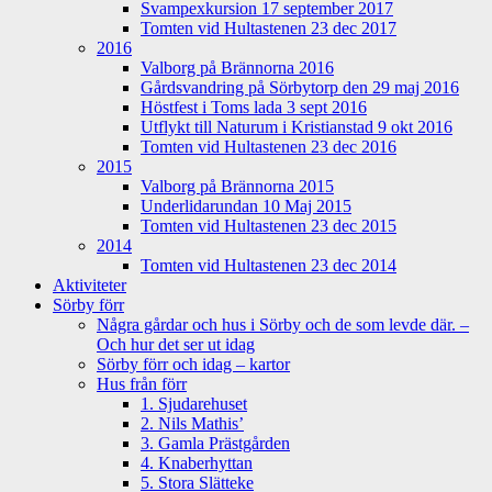
Svampexkursion 17 september 2017
Tomten vid Hultastenen 23 dec 2017
2016
Valborg på Brännorna 2016
Gårdsvandring på Sörbytorp den 29 maj 2016
Höstfest i Toms lada 3 sept 2016
Utflykt till Naturum i Kristianstad 9 okt 2016
Tomten vid Hultastenen 23 dec 2016
2015
Valborg på Brännorna 2015
Underlidarundan 10 Maj 2015
Tomten vid Hultastenen 23 dec 2015
2014
Tomten vid Hultastenen 23 dec 2014
Aktiviteter
Sörby förr
Några gårdar och hus i Sörby och de som levde där. –
Och hur det ser ut idag
Sörby förr och idag – kartor
Hus från förr
1. Sjudarehuset
2. Nils Mathis’
3. Gamla Prästgården
4. Knaberhyttan
5. Stora Slätteke