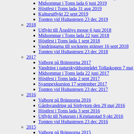
Midsommar i Toms lada 6 juni 2019
Höstfest i Toms lada 31 aug 2019
Kulturutflykt 22 sept 2019
Tomten vid Hultastenen 23 dec 2019
2018
Utflykt till Åraslövs mosse 6 juni 2018
Midsommar i Toms lada 22 juni 2018
Höstfest i Toms lada 1 sept 2018
Vandringarna till socknens gränser 16 sept 2018
Tomten vid Hultastenen 23 dec 2018
2017
Valborg på Brännorna 2017
Vandring i naturskyddsområdet Tollaskogen 7 maj
Midsommar i Toms lada 22 juni 2017
Höstfest i Toms lada 2 sept 2017
Svampexkursion 17 september 2017
Tomten vid Hultastenen 23 dec 2017
2016
Valborg på Brännorna 2016
Gårdsvandring på Sörbytorp den 29 maj 2016
Höstfest i Toms lada 3 sept 2016
Utflykt till Naturum i Kristianstad 9 okt 2016
Tomten vid Hultastenen 23 dec 2016
2015
Valborg på Brännorna 2015