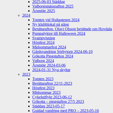
2025-06-03 Städdag
Valborgsmässoafton 2025
Årsmöte 2025
2024
Tomten vid Hultastenen 2024
Ny klubblokal på gång
Berättarafton. Olavi Olsson berättade om Hovdala
Pumpalyktor till Halloween 2024
Svampvisning
Höstfest 2024
Midsommarfest 2024
Gårdsvandring Sörbytorp 2024-06-10
Gökotta Pingstafton 2024
Valborg 2024
Årsmöte 2024-03-06
2024-01-31 Nya skyltar
2023
Tomten 2023
Berättarafton 22/11-2023
Höstfest 2023
Midsommar 2023
Cykelutflykt 2023-06-12
Gökotta – pingstafton 27/5 2023
Städdag 2023-05-17
Guidad vandring med PRO – 2023-05-16