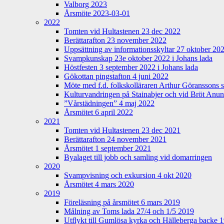
Valborg 2023
Årsmöte 2023-03-01
2022
Tomten vid Hultastenen 23 dec 2022
Berättarafton 23 november 2022
Uppsättning av informationsskyltar 27 oktober 20
Svampkunskap 23e oktober 2022 i Johans lada
Höstfesten 3 september 2022 i Johans lada
Gökottan pingstafton 4 juni 2022
Möte med f.d. folkskolläraren Arthur Göranssons 
Kulturvandringen på Stainabjer och vid Bröt Anu
”Vårstädningen” 4 maj 2022
Årsmötet 6 april 2022
2021
Tomten vid Hultastenen 23 dec 2021
Berättarafton 24 november 2021
Årsmötet 1 september 2021
Byalaget till jobb och samling vid domarringen
2020
Svampvisning och exkursion 4 okt 2020
Årsmötet 4 mars 2020
2019
Föreläsning på årsmötet 6 mars 2019
Målning av Toms lada 27/4 och 1/5 2019
Utflykt till Gumlösa kyrka och Hälleberga backe 