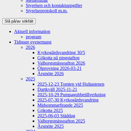
Medlemmar
Styrelsen och kontaktuppgifter
Styrelseprotokoll m.m.
Slå på/av sökfält
Aktuell information
program
Tidigare evenemang
2026
Kyrkogårdsvandring 30/5
Gökotta på pingstafton
Valborgsmässoafton 2026
Ölprovning 2026-03-21
Årsmöte 2026
2025
2025-12-23 Tomten vid Hultastenen
Dartkväll 2025-11-21
2025-10-29 Pumpagubbetillverkning
2025-07-30 Kyrkogårdsvandring
Midsommarfirande 2025
Gökotta 2025
2025-06-03 Städdag
Valborgsmässoafton 2025
Årsmöte 2025