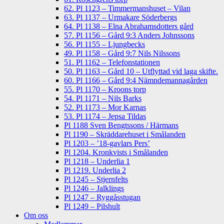
62. Pl 1123 – Timmermanshuset – Vilan
63. Pl 1137 – Urmakare Söderbergs
64. Pl 1138 – Elna Abrahamsdotters gård
57. Pl 1156 – Gård 9:3 Anders Johnssons
56. Pl 1155 – Ljungbecks
49. Pl 1158 – Gård 9:7 Nils Nilssons
51. Pl 1162 – Telefonstationen
50. Pl 1163 – Gård 10 – Utflyttad vid laga skifte.
60. Pl 1166 – Gård 9:4 Nämndemannagården
55. Pl 1170 – Kroons torp
54. Pl 1171 – Nils Barks
52. Pl 1173 – Mor Karnas
53. Pl 1174 – Jepsa Tildas
Pl 1188 Sven Bengtssons / Härmans
Pl 1190 – Skräddarehuset i Smålanden
Pl 1203 – ’18-gavlars Pers’
Pl 1204. Kronkvists i Smålanden
Pl 1218 – Underlia 1
Pl 1219. Underlia 2
Pl 1245 – Stjernfelts
Pl 1246 – Jalklings
Pl 1247 – Ryggåsstugan
Pl 1249 – Pilshult
Om oss