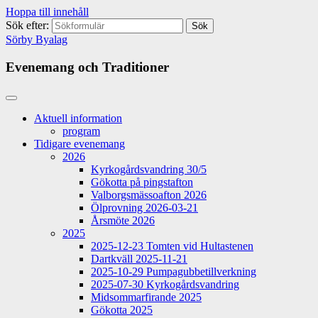
Hoppa till innehåll
Sök efter:
Sörby Byalag
Evenemang och Traditioner
Aktuell information
program
Tidigare evenemang
2026
Kyrkogårdsvandring 30/5
Gökotta på pingstafton
Valborgsmässoafton 2026
Ölprovning 2026-03-21
Årsmöte 2026
2025
2025-12-23 Tomten vid Hultastenen
Dartkväll 2025-11-21
2025-10-29 Pumpagubbetillverkning
2025-07-30 Kyrkogårdsvandring
Midsommarfirande 2025
Gökotta 2025