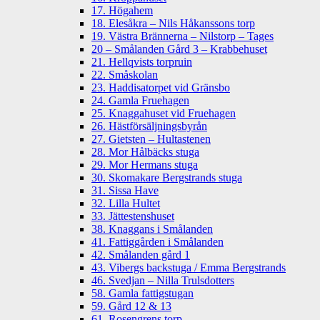
17. Högahem
18. Elesåkra – Nils Håkanssons torp
19. Västra Brännerna – Nilstorp – Tages
20 – Smålanden Gård 3 – Krabbehuset
21. Hellqvists torpruin
22. Småskolan
23. Haddisatorpet vid Gränsbo
24. Gamla Fruehagen
25. Knaggahuset vid Fruehagen
26. Hästförsäljningsbyrån
27. Gietsten – Hultastenen
28. Mor Hålbäcks stuga
29. Mor Hermans stuga
30. Skomakare Bergstrands stuga
31. Sissa Have
32. Lilla Hultet
33. Jättestenshuset
38. Knaggans i Smålanden
41. Fattiggården i Smålanden
42. Smålanden gård 1
43. Vibergs backstuga / Emma Bergstrands
46. Svedjan – Nilla Trulsdotters
58. Gamla fattigstugan
59. Gård 12 & 13
61. Rosengrens torp