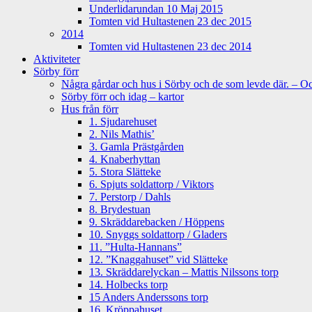
Underlidarundan 10 Maj 2015
Tomten vid Hultastenen 23 dec 2015
2014
Tomten vid Hultastenen 23 dec 2014
Aktiviteter
Sörby förr
Några gårdar och hus i Sörby och de som levde där. – Och
Sörby förr och idag – kartor
Hus från förr
1. Sjudarehuset
2. Nils Mathis’
3. Gamla Prästgården
4. Knaberhyttan
5. Stora Slätteke
6. Spjuts soldattorp / Viktors
7. Perstorp / Dahls
8. Brydestuan
9. Skräddarebacken / Höppens
10. Snyggs soldattorp / Gladers
11. ”Hulta-Hannans”
12. ”Knaggahuset” vid Slätteke
13. Skräddarelyckan – Mattis Nilssons torp
14. Holbecks torp
15 Anders Anderssons torp
16. Kröppahuset