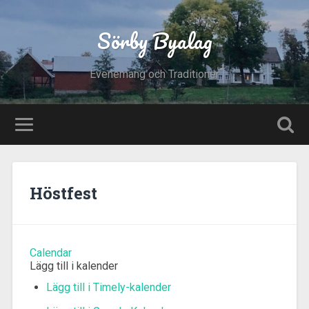
Sörby Byalag
Evenemang och Traditioner
Höstfest
Calendar
Lägg till i kalender
Lägg till i Timely-kalender