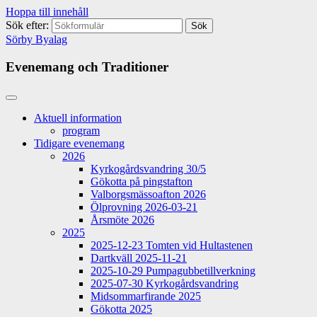
Hoppa till innehåll
Sök efter:
Sörby Byalag
Evenemang och Traditioner
Aktuell information
program
Tidigare evenemang
2026
Kyrkogårdsvandring 30/5
Gökotta på pingstafton
Valborgsmässoafton 2026
Ölprovning 2026-03-21
Årsmöte 2026
2025
2025-12-23 Tomten vid Hultastenen
Dartkväll 2025-11-21
2025-10-29 Pumpagubbetillverkning
2025-07-30 Kyrkogårdsvandring
Midsommarfirande 2025
Gökotta 2025