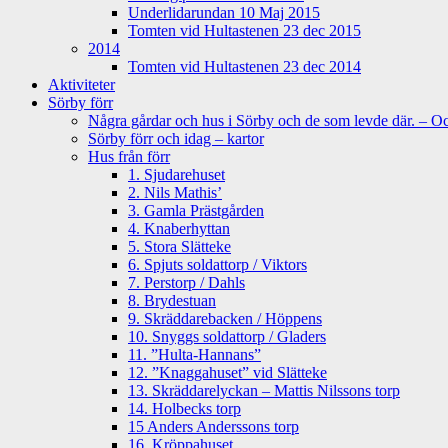
Underlidarundan 10 Maj 2015
Tomten vid Hultastenen 23 dec 2015
2014
Tomten vid Hultastenen 23 dec 2014
Aktiviteter
Sörby förr
Några gårdar och hus i Sörby och de som levde där. – Och
Sörby förr och idag – kartor
Hus från förr
1. Sjudarehuset
2. Nils Mathis’
3. Gamla Prästgården
4. Knaberhyttan
5. Stora Slätteke
6. Spjuts soldattorp / Viktors
7. Perstorp / Dahls
8. Brydestuan
9. Skräddarebacken / Höppens
10. Snyggs soldattorp / Gladers
11. ”Hulta-Hannans”
12. ”Knaggahuset” vid Slätteke
13. Skräddarelyckan – Mattis Nilssons torp
14. Holbecks torp
15 Anders Anderssons torp
16. Kröppahuset