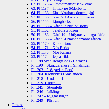
62. Pl 1123 – Timmermanshuset – Vilan
63. Pl 1137 – Urmakare Söderbergs
64. Pl 1138 – Elna Abrahamsdotters gård
57. Pl 1156 – Gård 9:3 Anders Johnssons
56. Pl 1155 – Ljungbecks
49. Pl 1158 – Gård 9:7 Nils Nilssons
51. Pl 1162 – Telefonstationen
50. Pl 1163 – Gård 10 – Utflyttad vid laga skifte.
60. Pl 1166 – Gård 9:4 Nämndemannagården
55. Pl 1170 – Kroons torp
54. Pl 1171 – Nils Barks
52. Pl 1173 – Mor Karnas
53. Pl 1174 – Jepsa Tildas
Pl 1188 Sven Bengtssons / Härmans
Pl 1190 – Skräddarehuset i Smålanden
Pl 1203 – ’18-gavlars Pers’
Pl 1204. Kronkvists i Smålanden
Pl 1218 – Underlia 1
Pl 1219. Underlia 2
Pl 1245 – Stjernfelts
Pl 1246 – Jalklings
Pl 1247 – Ryggåsstugan
Pl 1249 – Pilshult
Om oss