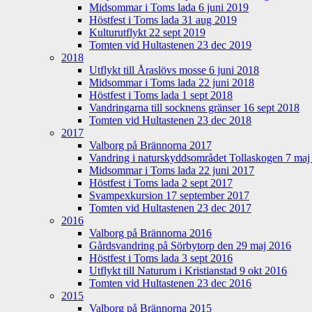
Midsommar i Toms lada 6 juni 2019
Höstfest i Toms lada 31 aug 2019
Kulturutflykt 22 sept 2019
Tomten vid Hultastenen 23 dec 2019
2018
Utflykt till Åraslövs mosse 6 juni 2018
Midsommar i Toms lada 22 juni 2018
Höstfest i Toms lada 1 sept 2018
Vandringarna till socknens gränser 16 sept 2018
Tomten vid Hultastenen 23 dec 2018
2017
Valborg på Brännorna 2017
Vandring i naturskyddsområdet Tollaskogen 7 maj
Midsommar i Toms lada 22 juni 2017
Höstfest i Toms lada 2 sept 2017
Svampexkursion 17 september 2017
Tomten vid Hultastenen 23 dec 2017
2016
Valborg på Brännorna 2016
Gårdsvandring på Sörbytorp den 29 maj 2016
Höstfest i Toms lada 3 sept 2016
Utflykt till Naturum i Kristianstad 9 okt 2016
Tomten vid Hultastenen 23 dec 2016
2015
Valborg på Brännorna 2015