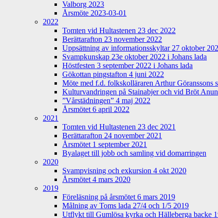
Valborg 2023
Årsmöte 2023-03-01
2022
Tomten vid Hultastenen 23 dec 2022
Berättarafton 23 november 2022
Uppsättning av informationsskyltar 27 oktober 20
Svampkunskap 23e oktober 2022 i Johans lada
Höstfesten 3 september 2022 i Johans lada
Gökottan pingstafton 4 juni 2022
Möte med f.d. folkskolläraren Arthur Göranssons 
Kulturvandringen på Stainabjer och vid Bröt Anu
”Vårstädningen” 4 maj 2022
Årsmötet 6 april 2022
2021
Tomten vid Hultastenen 23 dec 2021
Berättarafton 24 november 2021
Årsmötet 1 september 2021
Byalaget till jobb och samling vid domarringen
2020
Svampvisning och exkursion 4 okt 2020
Årsmötet 4 mars 2020
2019
Föreläsning på årsmötet 6 mars 2019
Målning av Toms lada 27/4 och 1/5 2019
Utflykt till Gumlösa kyrka och Hälleberga backe 