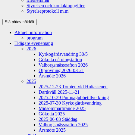
Medlemmar
Styrelsen och kontaktuppgifter
Styrelseprotokoll m.m.
Slå på/av sökfält
Aktuell information
program
Tidigare evenemang
2026
Kyrkogårdsvandring 30/5
Gökotta på pingstafton
Valborgsmässoafton 2026
Ölprovning 2026-03-21
Årsmöte 2026
2025
2025-12-23 Tomten vid Hultastenen
Dartkväll 2025-11-21
2025-10-29 Pumpagubbetillverkning
2025-07-30 Kyrkogårdsvandring
Midsommarfirande 2025
Gökotta 2025
2025-06-03 Städdag
Valborgsmässoafton 2025
Årsmöte 2025