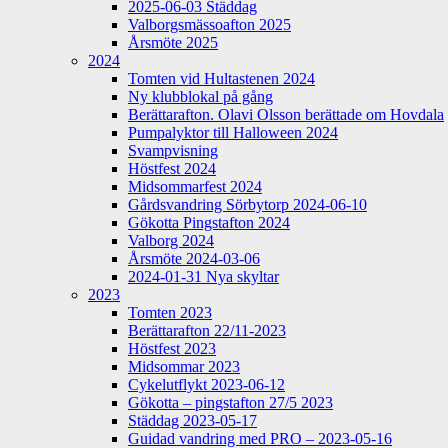
2025-06-03 Städdag
Valborgsmässoafton 2025
Årsmöte 2025
2024
Tomten vid Hultastenen 2024
Ny klubblokal på gång
Berättarafton. Olavi Olsson berättade om Hovdala
Pumpalyktor till Halloween 2024
Svampvisning
Höstfest 2024
Midsommarfest 2024
Gårdsvandring Sörbytorp 2024-06-10
Gökotta Pingstafton 2024
Valborg 2024
Årsmöte 2024-03-06
2024-01-31 Nya skyltar
2023
Tomten 2023
Berättarafton 22/11-2023
Höstfest 2023
Midsommar 2023
Cykelutflykt 2023-06-12
Gökotta – pingstafton 27/5 2023
Städdag 2023-05-17
Guidad vandring med PRO – 2023-05-16