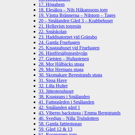
17. Högahem
18. Elesåkra – Nils Håkanssons torp
19. Västra Brännerna – Nilstorp – Tages
20 – Smålanden Gård 3 – Krabbehuset
21. Hellqvists torpruin
22. Småskolan
23. Haddisatorpet vid Gränsbo
24. Gamla Fruehagen
25. Knaggahuset vid Fruehagen
26. Hästförsäljningsbyrån
27. Gietsten – Hultastenen
28. Mor Hålbäcks stuga
29. Mor Hermans stuga
30. Skomakare Bergstrands stuga
31. Sissa Have
32. Lilla Hultet
33. Jättestenshuset
38. Knaggans i Smålanden
41. Fattiggården i Smålanden
42. Smålanden gård 1
43. Vibergs backstuga / Emma Bergstrands
46. Svedjan – Nilla Trulsdotters
58. Gamla fattigstugan
59. Gård 12 & 13
61. Rosengrens torp